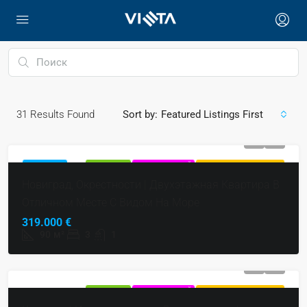
31
Results Found
Sort by:
Featured Listings First
ИЗБРАННОЕ
ПРОДАЕТСЯ
ЭКСКЛЮЗИВНЫЙ
ГОРЯЧЕЕ ПРЕДЛОЖЕНИЕ
Новиград, Окрестности | Двухэтажная Квартира В
Отличном Месте С Видом На Море
319.000 €
90
м²
3
1
ПРОДАЕТСЯ
ЭКСКЛЮЗИВНЫЙ
ГОРЯЧЕЕ ПРЕДЛОЖЕНИЕ