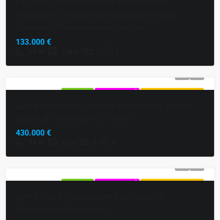
Каштель | Инвестиционная Возможность |
Квартира С Собственной Оливковой Рощей,
Террасой И Парковочным Местом
133.000 €
63
м²
1
1
379
м²
ПРОДАЕТСЯ
ЭКСКЛЮЗИВНЫЙ
ГОРЯЧЕЕ ПРЕДЛОЖЕНИЕ
Центр Новиграда | Квартира На Первом Этаже С
Садом, В 150 Метрах От Пляжа
430.000 €
86
м²
2
2
70
м²
ПРОДАЕТСЯ
ЭКСКЛЮЗИВНЫЙ
ГОРЯЧЕЕ ПРЕДЛОЖЕНИЕ
Центр Умага | Просторная Квартира С 3
Отдельными Спальнями