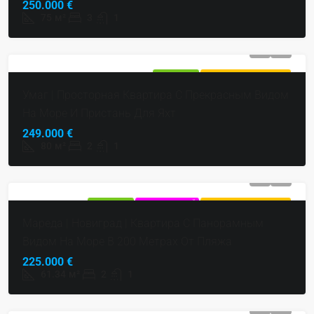
250.000 €
75
м²
3
1
ПРОДАЕТСЯ
ГОРЯЧЕЕ ПРЕДЛОЖЕНИЕ
Умаг | Просторная Квартира С Прекрасным Видом
На Море И Пристань Для Яхт
249.000 €
80
м²
2
1
ПРОДАЕТСЯ
ЭКСКЛЮЗИВНЫЙ
ГОРЯЧЕЕ ПРЕДЛОЖЕНИЕ
Мареда | Новиград | Квартира С Панорамным
Видом На Море В 200 Метрах От Пляжа
225.000 €
61.34
м²
2
1