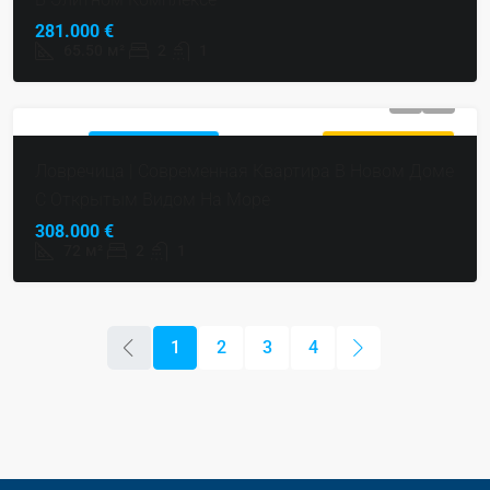
281.000 €
65.50
м²
2
1
НОВОЕ
ГОРЯЧЕЕ
ПРОДАЕТСЯ
ЭКСКЛЮЗИВНЫЙ
СТРОИТЕЛЬСТВО
ПРЕДЛОЖЕНИЕ
Ловречица | Современная Квартира В Новом Доме
С Открытым Видом На Море
308.000 €
72
м²
2
1
1
2
3
4