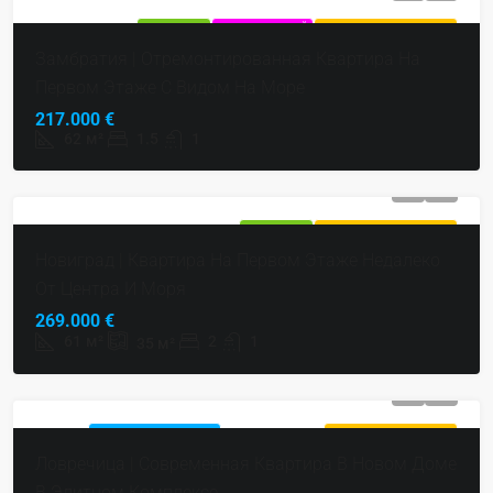
ПРОДАЕТСЯ
ЭКСКЛЮЗИВНЫЙ
ГОРЯЧЕЕ ПРЕДЛОЖЕНИЕ
Замбратия | Отремонтированная Квартира На
Первом Этаже С Видом На Море
217.000 €
62
м²
1.5
1
ПРОДАЕТСЯ
ГОРЯЧЕЕ ПРЕДЛОЖЕНИЕ
Новиград | Квартира На Первом Этаже Недалеко
От Центра И Моря
269.000 €
61
м²
2
1
35
м²
НОВОЕ
ГОРЯЧЕЕ
ПРОДАЕТСЯ
ЭКСКЛЮЗИВНЫЙ
СТРОИТЕЛЬСТВО
ПРЕДЛОЖЕНИЕ
Ловречица | Современная Квартира В Новом Доме
В Элитном Комплексе