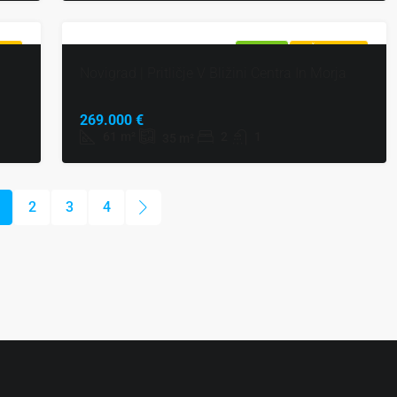
UDBA
NAPRODAJ
VROČA PONUDBA
Novigrad | Pritličje V Bližini Centra In Morja
269.000 €
61
m²
2
1
35
m²
2
3
4