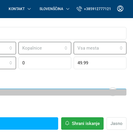
KONTAKT
SLOVENŠČINA
+385912777121
Kopalnice
Vsa mesta
Shrani iskanje
Jasno