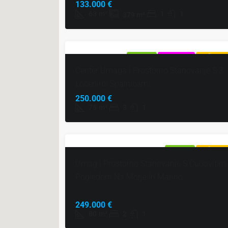
133.000 €
63
m²
1
1
379
m²
NAPRODAJ
EKSKLUZIVNO
VROČA PON
Center Umaga | Prostorno Stanovanje S 3
Ločenimi Spalnicami
250.000 €
75
m²
3
1
NAPRODAJ
VROČA PON
Umag | Prostorno Stanovanje S Čudovitim
Pogledom Na Morje In Marino
249.000 €
80
m²
2
1