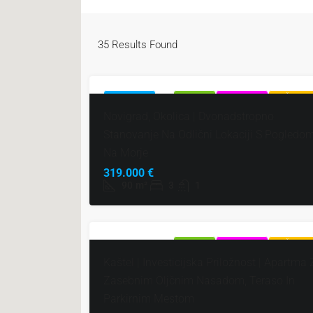
35
Results Found
POUDARJENO
NAPRODAJ
EKSKLUZIVNO
VROČA PON
Novigrad, Okolica | Dvonadstropno
Stanovanje Na Odlični Lokaciji S Pogledo
Na Morje
319.000 €
90
m²
3
1
NAPRODAJ
EKSKLUZIVNO
VROČA PON
Kaštel | Investicijska Priložnost | Apartma 
Zasebnim Oljčnim Nasadom, Teraso In
Parkirnim Mestom