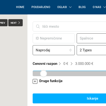
HOME
POUDARJENO
OGLASI
BLOG
O NAS
PREV
NEXT
Spalnice
Naprodaj
2 Types
Cenovni razpon
0 €
3.000.000 €
Druge funkcije
Iskanje