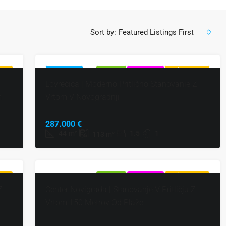
Sort by:
Featured Listings First
UDBA
POUDARJENO
NAPRODAJ
EKSKLUZIVNO
VROČA PONUDBA
Lovrečica | Moderno Pritlično Stanovanje Z
m
Vrtom V Novogradnji
287.000 €
44
m²
1.5
1
113
m²
UDBA
NAPRODAJ
EKSKLUZIVNO
VROČA PONUDBA
Z
Center Novigrada | Stanovanje V Pritličju Z
Vrtom 150 Metrov Od Plaže