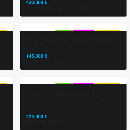
430.000 €
86
m²
2
2
70
m²
UDBA
NAPRODAJ
EKSKLUZIVNO
VROČA PONUDBA
Umag, Okolica | Stanovanje V Pritličju Blizu
Morja In Plaže
145.000 €
44
m²
1
1
UDBA
NAPRODAJ
EKSKLUZIVNO
VROČA PONUDBA
Mareda | Novigrad | Stanovanje S
Panoramskim Pogledom Na Morje 200 M Od
Plaže
225.000 €
61.34
m²
2
1