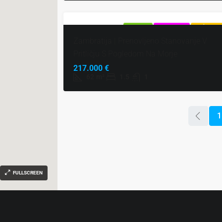
NAPRODAJ
EKSKLUZIVNO
VROČA PON
Zambratija | Prenovljeno Stanovanje V
Pritličju S Pogledom Na Morje
217.000 €
62
m²
1.5
1
1
FULLSCREEN