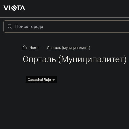
Home
Опрталь (муниципалитет)
Опрталь (муниципалитет)
Cadastral Buje
205.000 €
208 €
/м²
Окрестности Грожнян |
Привлекательная Земля