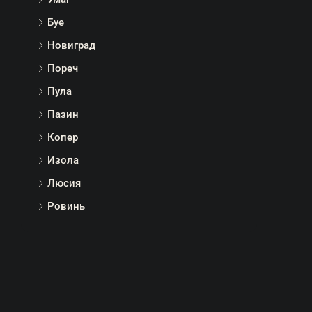
Умаг
Буе
Новиград
Пореч
Пула
Пазин
Копер
Изола
Люсия
Ровинь