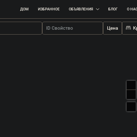
ДОМ
ИЗБРАННОЕ
ОБЪЯВЛЕНИЯ
БЛОГ
О НА
Цена
К
380.000 €
2.969 €
/м²
Умаг | Роскошная Квартира С Гаражо
 Под Застройку
В Отличном Месте