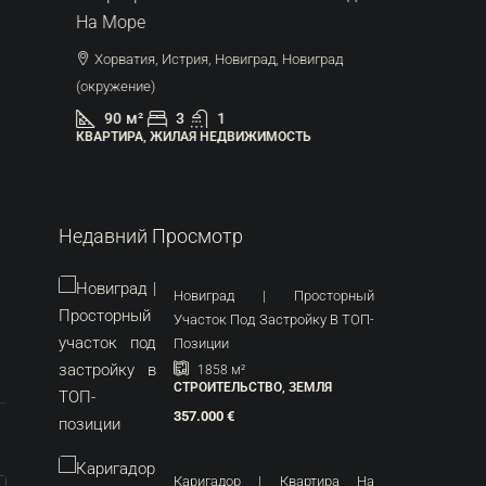
На Море
Хорват
Хорватия, Истрия, Новиград, Новиград
44
м
КВАРТИР
(окружение)
90
м²
3
1
КВАРТИРА, ЖИЛАЯ НЕДВИЖИМОСТЬ
Недавний Просмотр
Новиград | Просторный
Участок Под Застройку В ТОП-
Позиции
1858
м²
СТРОИТЕЛЬСТВО, ЗЕМЛЯ
357.000 €
Каригадор | Квартира На