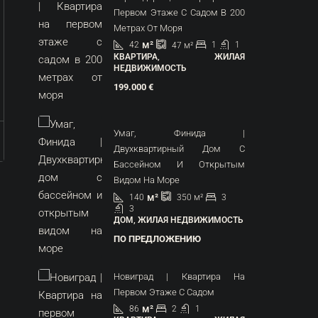
Первом Этаже С Садом В 200
Метрах От Моря
м²
42
1
1
47
м²
КВАРТИРА, ЖИЛАЯ
НЕДВИЖИМОСТЬ
199.000 €
Умаг, Финида |
Двухквартирный Дом С
Бассейном И Открытым
Видом На Море
м²
140
3
350
м²
3
ДОМ, ЖИЛАЯ НЕДВИЖИМОСТЬ
ПО ПРЕДЛОЖЕНИЮ
Новиград | Квартира На
Первом Этаже С Садом
м²
86
2
1