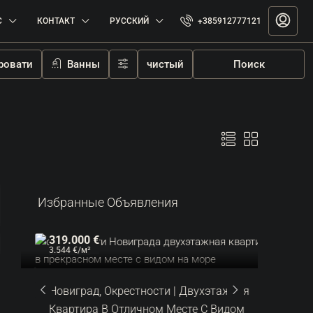
С
КОНТАКТ
РУССКИЙ
+385912777121
ровати
Ванны
чистый
Поиск
Избранные Объявления
319.000 €
287.000
3.544 €
/м²
6.522 €
/м²
м
Новиград, Окрестности | Двухэтажная
Ловречи
Квартира В Отличном Месте С Видом
Первом