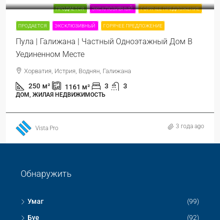
ПРОДАЕТСЯ
ЭКСКЛЮЗИВНЫЙ
ГОРЯЧЕЕ ПРЕДЛОЖЕНИЕ
ПРОДАЕТСЯ
ЭКСКЛЮЗИВНЫЙ
ГОРЯЧЕЕ ПРЕДЛОЖЕНИЕ
Пула | Галижана | Частный Одноэтажный Дом В
Уединенном Месте
Хорватия, Истрия, Воднян, Галижана
250
м²
3
3
1161
м²
ДОМ, ЖИЛАЯ НЕДВИЖИМОСТЬ
3 года ago
Vista Pro
Обнаружить
Умаг
(99)
Буе
(92)