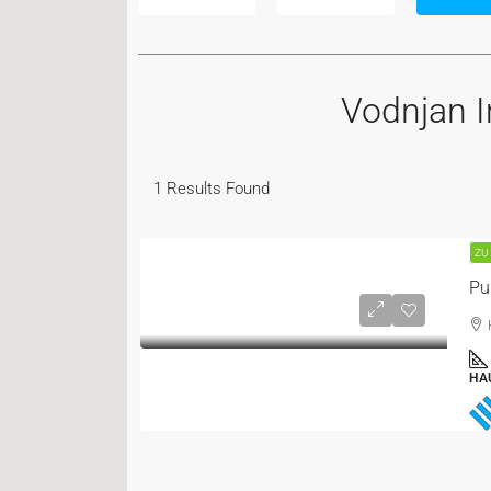
Vodnjan I
1
Results Found
ZU
HA