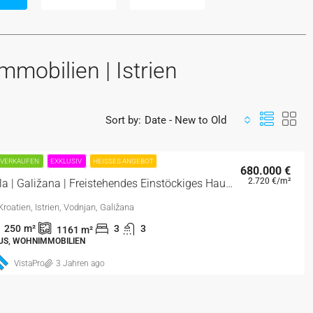
mmobilien | Istrien
Sort by:
Date - New to Old
 VERKAUFEN
EXKLUSIV
HEISSES ANGEBOT
680.000 €
2.720 €
/m²
Pula | Galižana | Freistehendes Einstöckiges Haus In Einer Abgelegenen Gegend
Kroatien, Istrien, Vodnjan, Galižana
250
m²
3
3
1161
m²
US, WOHNIMMOBILIEN
VistaPro
3 Jahren ago