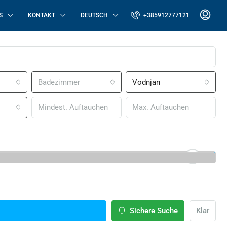
S
KONTAKT
DEUTSCH
+385912777121
Badezimmer
Vodnjan
Sichere Suche
Klar