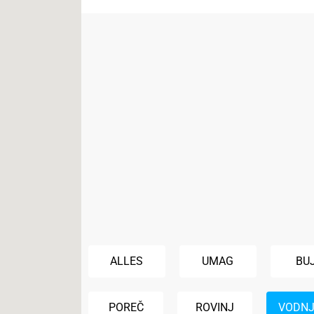
ALLES
UMAG
BU
POREČ
ROVINJ
VODN