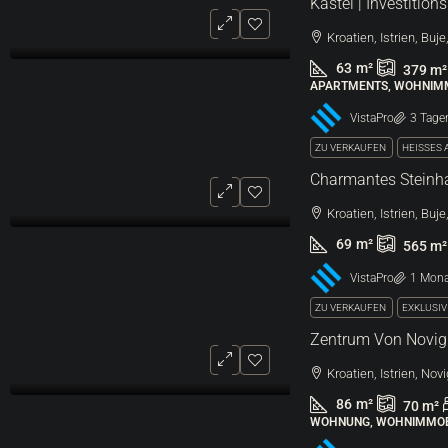
Kroatien, Istrien, Buje
63
m²
379
m²
APARTMENTS, WOHNIMM
VistaPro
3 Tage
ZU VERKAUFEN
HEISSES
Kroatien, Istrien, Buj
69
m²
565
m²
VistaPro
1 Mona
ZU VERKAUFEN
EXKLUSI
Kroatien, Istrien, Nov
86
m²
70
m²
WOHNUNG, WOHNIMMOB