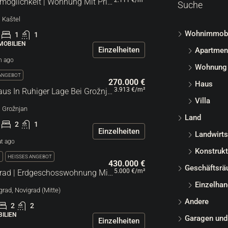
2.111 €
/m²
Kaštel | Investitionsmöglichkeit | Wohnung Mit Privatem Olivenhain, Terrasse Und Parkplatz
Suche
, Kaštel
Wohnimmobi
1
1
OBILIEN
Einzelheiten
Apartmen
n ago
Wohnung
 ANGEBOT
270.000 €
Haus
3.913 €
/m²
Charmantes Steinhaus In Ruhiger Lage Bei Grožnjan
Villa
e, Grožnjan
Land
2
1
Einzelheiten
Landwirts
t ago
Konstrukt
V
HEISSES ANGEBOT
430.000 €
Geschäftsr
5.000 €
/m²
Zentrum Von Novigrad | Erdgeschosswohnung Mit Garten, 150 Meter Vom Strand Entfernt
Einzelhan
igrad, Novigrad (Mitte)
Andere
2
2
ILIEN
Garagen und
Einzelheiten