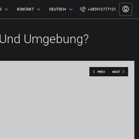
S
KONTAKT
DEUTSCH
+385912777121
en Und Umgebung?
PREV
NEXT