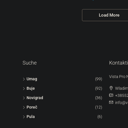
Load More
Suche
Kontakt
Vista Pro 
Umag
(99)
Buje
(92)
Wladim
+3855
Novigrad
(36)
info@v
Poreč
(12)
Pula
(6)