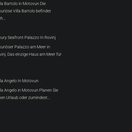
lla Bartolo in Motovun Die
xuriöse Villa Bartolo befindet
ch…
ury Seafront Palazzo In Rovinj
xuriöser Palazzo am Meer in
inj. Das einzige Haus am Meer für
lla Angelo In Motovun
lla Angelo in Motovun Planen Sie
nen Urlaub oder zumindest…