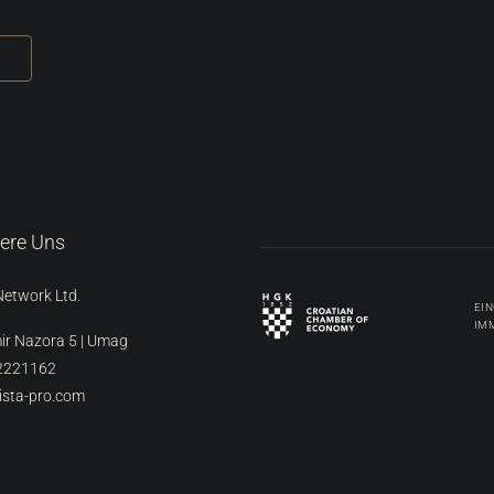
iere Uns
Network Ltd.
EI
IM
ir Nazora 5 | Umag
2221162
ista-pro.com