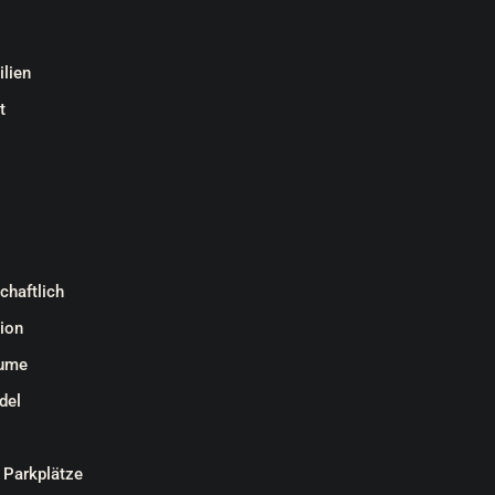
lien
t
chaftlich
ion
äume
del
 Parkplätze