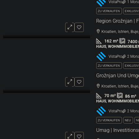
VistaPro
1 Mona
ZU VERKAUFEN
EXKLUSI
Kroatien, Istrien, Buj
162
m²
7400
HAUS, WOHNIMMOBILIE
VistaPro
2 Mona
ZU VERKAUFEN
EXKLUSI
Kroatien, Istrien, Buj
70
m²
86
m²
HAUS, WOHNIMMOBILIE
VistaPro
2 Mona
ZU VERKAUFEN
NEU
N