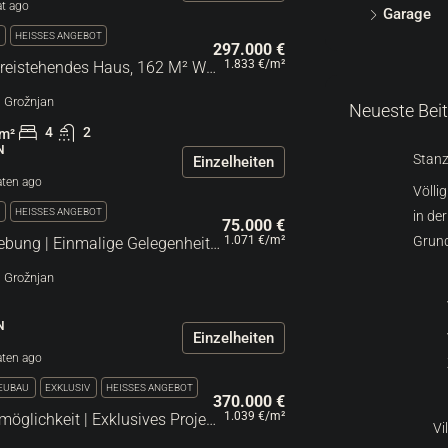
t ago
Garage
V
HEISSES ANGEBOT
297.000 €
1.833 €
/m²
Region Grožnjan | Freistehendes Haus, 162 M² Wohnfläche Mit Freiem Blick Und 7400 M² Grundstück
e, Grožnjan
Neueste Bei
4
2
m²
N
Stanz
Einzelheiten
ten ago
Völli
V
HEISSES ANGEBOT
in de
75.000 €
1.071 €
/m²
Grun
Grožnjan Und Umgebung | Einmalige Gelegenheit | Alte, Historische Ölmühle Mit Freiem Blick
e, Grožnjan
N
Einzelheiten
ten ago
EUBAU
EXKLUSIV
HEISSES ANGEBOT
370.000 €
1.039 €
/m²
Umag | Investitionsmöglichkeit | Exklusives Projekt Mit 4 Luxuriösen Wohneinheiten
Vi