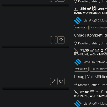
Kroatien, Istrien, Um
356
m²
499
m
HAUS, WOHNIMMOBILIE
VistaPro
2 Mona
VERKAUFT
NICHT LÄNGE
Kroatien, Istrien, Um
75.50
m²
2
WOHNUNG, WOHNIMMOB
Vista Pro Network
VERKAUFT
NICHT LÄNGE
Kroatien, Istrien, U
62
m²
2
WOHNUNG, WOHNIMMOB
VistaPro
4 Mona