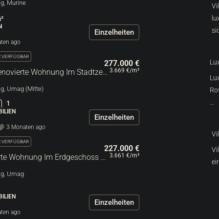
ag, Murine
Vi
lu
²
N
si
Einzelheiten
ten ago
R VERFÜGBAR
Lux
277.000 €
3.669 €
/m²
Umag | Komplett Renovierte Wohnung Im Stadtzentrum
Lu
ag, Umag (Mitte)
Rov
…
1
ILIEN
Einzelheiten
3 Monaten ago
Vi
R VERFÜGBAR
227.000 €
Vi
3.661 €
/m²
Umag | Voll Möblierte Wohnung Im Erdgeschoss Eines Neueren Gebäudes
ei
mag, Umag
1
ILIEN
Einzelheiten
ten ago