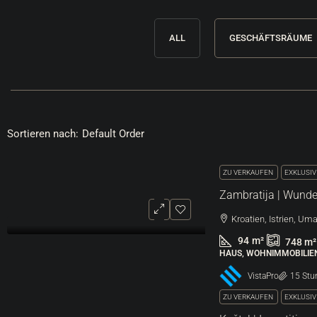
ALL
GESCHÄFTSRÄUME
Sortieren nach:
Default Order
205.000 €
3
208 €
/m²
2.
ZU VERKAUFEN
EXKLUSI
Umgebung Von Grožnjan | Attraktives
U
Bauland
A
Kroatien, Istrien, U
94
m²
Kroatien, Istrien, Buje, Grožnjan
748
m²
HAUS, WOHNIMMOBILIE
985
m²
BAU, LAND
W
VistaPro
15 Stu
ZU VERKAUFEN
EXKLUSI