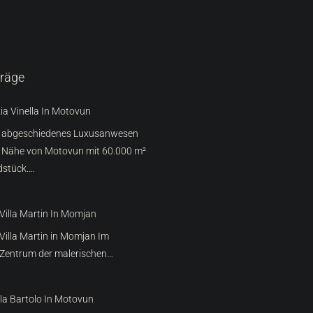
träge
ia Vinella In Motovun
g abgeschiedenes Luxusanwesen
r Nähe von Motovun mit 60.000 m²
dstück.…
Villa Martin In Momjan
Villa Martin in Momjan Im
Zentrum der malerischen…
lla Bartolo In Motovun