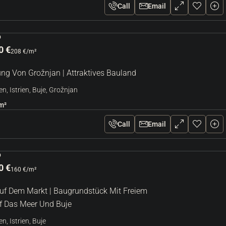
Call
Email
D
0 €
208 €
/m²
g Von Grožnjan | Attraktives Bauland
en, Istrien, Buje, Grožnjan
m²
Call
Email
D
0 €
160 €
/m²
Auf Dem Markt | Baugrundstück Mit Freiem
uf Das Meer Und Buje
n, Istrien, Buje