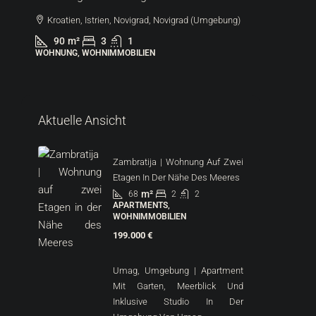
Kroatien, Istrien, Novigrad, Novigrad (Umgebung)
Kroatie
90
m²
3
1
44
m
WOHNUNG, WOHNIMMOBILIEN
WOHNUNG
Aktuelle Ansicht
Zambratija | Wohnung Auf Zwei
Etagen In Der Nähe Des Meeres
m²
68
2
2
APARTMENTS,
WOHNIMMOBILIEN
199.000 €
Umag, Umgebung | Apartment
Mit Garten, Meerblick Und
Inklusive Studio In Der