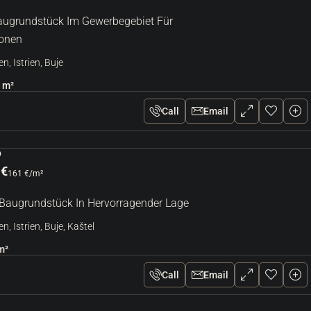
Baugrundstück Im Gewerbegebiet Für
ionen
n, Istrien, Buje
m²
Call
Email
D
 €
161 €
/m²
| Baugrundstück In Hervorragender Lage
n, Istrien, Buje, Kaštel
m²
Call
Email