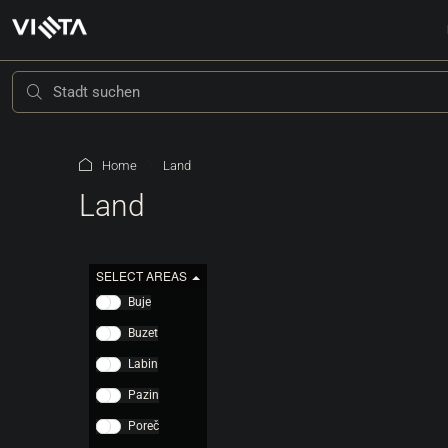
Home
Land
Land
SELECT AREAS
Buje
205.000 €
Buzet
208 €
/m²
Labin
Umgebung Von Grožnjan |
Pazin
Bauland
Poreč