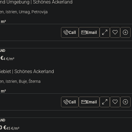
d Umgebung | Schönes Ackerland
en, Istrien, Umag, Petrovija
m²
Call
Email
AND
 €
4 €
/m²
Gebiet | Schönes Ackerland
en, Istrien, Buje, Šterna
m²
Call
Email
AND
0 €
45 €
/m²