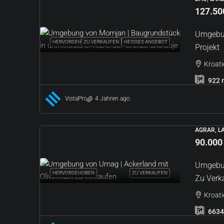
127.50
Umgebun
HERVORGEHOBEN
ZU VERKAUFEN
HEISSES ANGEBOT
Projekt
Kroati
922
VistaPro
4 Jahren ago
AGRAR, L
90.000
Umgebun
HERVORGEHOBEN
ZU VERKAUFEN
Zu Verk
Kroati
6634