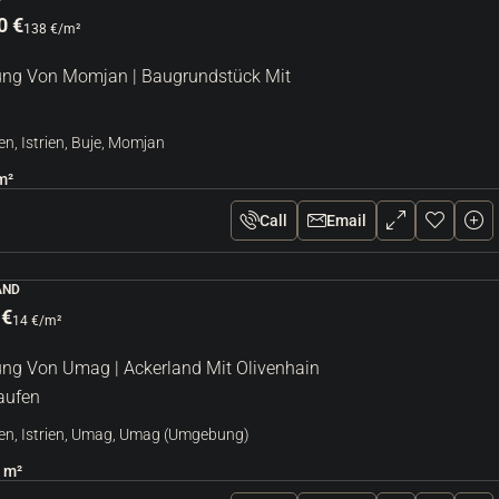
0 €
138 €
/m²
g Von Momjan | Baugrundstück Mit
en, Istrien, Buje, Momjan
m²
Call
Email
AND
 €
14 €
/m²
g Von Umag | Ackerland Mit Olivenhain
aufen
en, Istrien, Umag, Umag (Umgebung)
m²