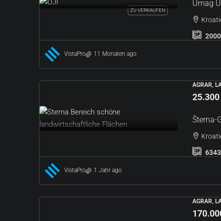
Umag Un
ZU VERKAUFEN
Kroati
2000
VistaPro
11 Monaten ago
AGRAR, L
25.300
Šterna-
Kroati
6343
VistaPro
1 Jahr ago
AGRAR, L
170.00