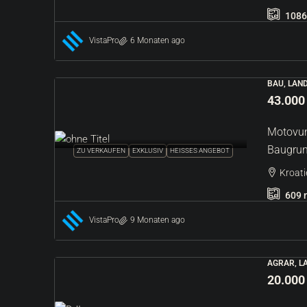
1086
VistaPro
6 Monaten ago
BAU, LAN
43.000
Motovun
Baugrun
ZU VERKAUFEN
EXKLUSIV
HEISSES ANGEBOT
Kroati
609
VistaPro
9 Monaten ago
AGRAR, L
20.000