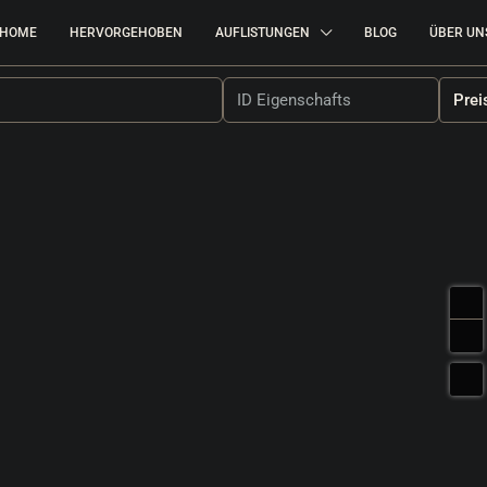
HOME
HERVORGEHOBEN
AUFLISTUNGEN
BLOG
ÜBER UN
Prei
380.000 €
2.969 €
/m²
 Attraktives
Umag | Luxuriöse Wohnung Mit Garage I
Ausgezeichneter Lage