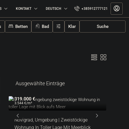
S
KONTAKT
DEUTSCH
+385912777121
s
Betten
Bad
Klar
Suche
Ausgewählte Einträge
319.000 €
287.000
3.544 €
/m²
6.522 €
/m
n
Novigrad, Umgebung | Zweistöckige
Lovreči
Wohnung In Toller Lage Mit Meerblick
Erdgesc