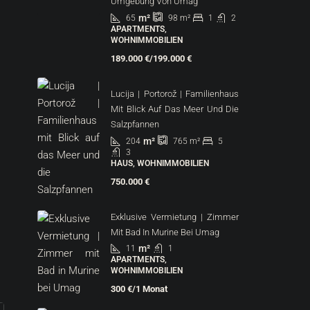
Umgebung Von Umag
m²
65
1
2
98
m²
APARTMENTS,
WOHNIMMOBILIEN
189.000 €/199.000 €
Lucija | Portorož | Familienhaus
Mit Blick Auf Das Meer Und Die
Salzpfannen
m²
204
5
765
m²
3
HAUS, WOHNIMMOBILIEN
750.000 €
Exklusive Vermietung | Zimmer
Mit Bad In Murine Bei Umag
m²
11
1
APARTMENTS,
WOHNIMMOBILIEN
300 €/1 Monat