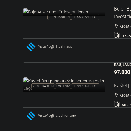
Buje | 
Investit
ZU VERKAUFEN
HEISSES ANGEBOT
Kroatie
3785
VistaPro
1 Jahr ago
BAU, LAN
97.000
Kaštel 
ZU VERKAUFEN
EXKLUSIV
HEISSES ANGEBOT
Kroatie
603
VistaPro
2 Jahren ago