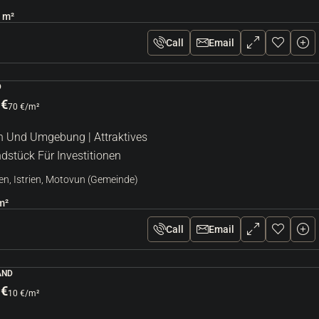
m²
Call
Email
D
 €
70 €
/m²
 Und Umgebung | Attraktives
dstück Für Investitionen
en, Istrien, Motovun (Gemeinde)
m²
Call
Email
AND
 €
10 €
/m²