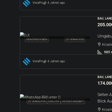
VistaPro
4 Jahren ago
BAU, LAN
205.00
Umgebun
HERVORGEHOBEN
ZU VERKAUFEN
Kroati
985
VistaPro
4 Jahren ago
BAU, LAN
174.00
Selten 
Blick A
ZU VERKAUFEN
EXKLUSIV
HEISSES ANGEBOT
Kroatie