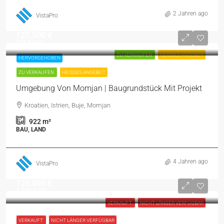
2 Jahren ago
VistaPro
127.500 €
138 €
/m²
ZU VERKAUFEN
HEISSES ANGEBOT
HERVORGEHOBEN
ZU VERKAUFEN
HEISSES ANGEBOT
Umgebung Von Momjan | Baugrundstück Mit Projekt
Kroatien, Istrien, Buje, Momjan
922
m²
BAU, LAND
4 Jahren ago
VistaPro
129.000 €
3.486 €
/m²
VERKAUFT
NICHT LÄNGER VERFÜGBAR
VERKAUFT
NICHT LÄNGER VERFÜGBAR