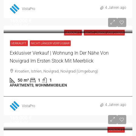
4 Jahren ago
VistaPro
165.000 €
3.300 €
/m²
VERKAUFT
NICHT LÄNGER VERFÜGBAR
VERKAUFT
NICHT LÄNGER VERFÜGBAR
Exklusiver Verkauf | Wohnung In Der Nähe Von
Novigrad Im Ersten Stock Mit Meerblick
Kroatien, Istrien, Novigrad, Novigrad (Umgebung)
50
m²
1
1
APARTMENTS, WOHNIMMOBILIEN
4 Jahren ago
VistaPro
165.000 €
2.750 €
/m²
VERKAUFT