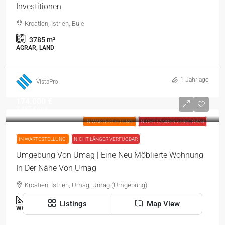
Investitionen
Kroatien, Istrien, Buje
3785
m²
AGRAR, LAND
1 Jahr ago
VistaPro
174.000 €
2.485 €
/m²
IN WARTESTELLUNG
NICHT LÄNGER VERFÜGBAR
IN WARTESTELLUNG
NICHT LÄNGER VERFÜGBAR
Umgebung Von Umag | Eine Neu Möblierte Wohnung
In Der Nähe Von Umag
Kroatien, Istrien, Umag, Umag (Umgebung)
70
m²
2
1
Listings
Map View
WOHNUNG, WOHNIMMOBILIEN