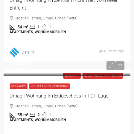
Umag | Wohnung Im Zentrum Nicht Weit Vom Meer
Entfernt
Kroatien, Istrien, Umag, Umag (Mitte)
54
m²
1
1
APARTMENTS, WOHNIMMOBILIEN
4 Jahren ago
VistaPro
155.000 €
2.819 €
/m²
VERKAUFT
NICHT LÄNGER VERFÜGBAR
VERKAUFT
NICHT LÄNGER VERFÜGBAR
Umag | Wohnung Im Erdgeschoss In TOP-Lage
Kroatien, Istrien, Umag, Umag (Mitte)
55
m²
2
1
APARTMENTS, WOHNIMMOBILIEN