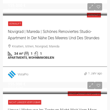
155.000 €
4.559 €
/m²
VERKAUFT
VERKAUFT
Novigrad | Mareda | Schönes Renoviertes Studio-
Apartment In Der Nähe Des Meeres Und Des Strandes
Kroatien, Istrien, Novigrad, Mareda
34
m²
1
1
APARTMENTS, WOHNIMMOBILIEN
1 Jahr ago
VistaPro
155.000 €
2.871 €
/m²
NICHT LÄNGER VERFÜGBAR
NICHT LÄNGER VERFÜGBAR