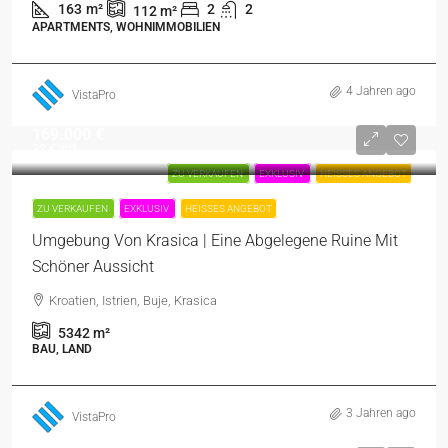
163
m²
2
2
112
m²
APARTMENTS, WOHNIMMOBILIEN
4 Jahren ago
VistaPro
169.000 €
32 €
/m²
ZU VERKAUFEN
EXKLUSIV
HEISSES ANGEBOT
ZU VERKAUFEN
EXKLUSIV
HEISSES ANGEBOT
Umgebung Von Krasica | Eine Abgelegene Ruine Mit
Schöner Aussicht
Kroatien, Istrien, Buje, Krasica
5342
m²
BAU, LAND
3 Jahren ago
VistaPro