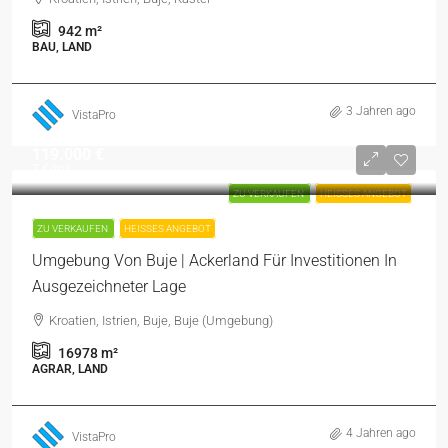
942
m²
BAU, LAND
3 Jahren ago
VistaPro
119.000 €
7 €
/m²
ZU VERKAUFEN
HEISSES ANGEBOT
ZU VERKAUFEN
HEISSES ANGEBOT
Umgebung Von Buje | Ackerland Für Investitionen In
Ausgezeichneter Lage
Kroatien, Istrien, Buje, Buje (Umgebung)
16978
m²
AGRAR, LAND
4 Jahren ago
VistaPro