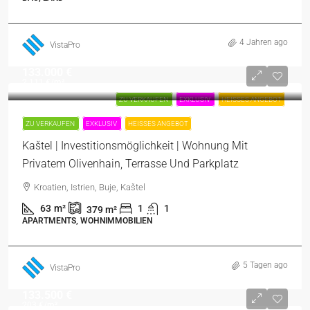
4 Jahren ago
VistaPro
133.000 €
2.111 €
/m²
ZU VERKAUFEN
EXKLUSIV
HEISSES ANGEBOT
ZU VERKAUFEN
EXKLUSIV
HEISSES ANGEBOT
Kaštel | Investitionsmöglichkeit | Wohnung Mit
Privatem Olivenhain, Terrasse Und Parkplatz
Kroatien, Istrien, Buje, Kaštel
63
m²
1
1
379
m²
APARTMENTS, WOHNIMMOBILIEN
5 Tagen ago
VistaPro
133.500 €
203 €
/m²