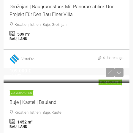
Grožnjan | Baugrundstück Mit Panoramablick Und
Projekt Für Den Bau Einer Villa
Kroatien, Istrien, Buje, Grožnjan
509
m²
BAU, LAND
4 Jahren ago
VistaPro
109.000 €
75 €
/m²
ZU VERKAUFEN
ZU VERKAUFEN
Buje | Kastel | Bauland
Kroatien, Istrien, Buje, Kaštel
1452
m²
BAU, LAND