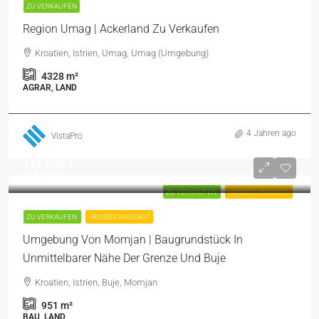
ZU VERKAUFEN
Region Umag | Ackerland Zu Verkaufen
Kroatien, Istrien, Umag, Umag (Umgebung)
4328
m²
AGRAR, LAND
4 Jahren ago
VistaPro
131.200 €
138 €
/m²
ZU VERKAUFEN
HEISSES ANGEBOT
ZU VERKAUFEN
HEISSES ANGEBOT
Umgebung Von Momjan | Baugrundstück In
Unmittelbarer Nähe Der Grenze Und Buje
Kroatien, Istrien, Buje, Momjan
951
m²
BAU, LAND