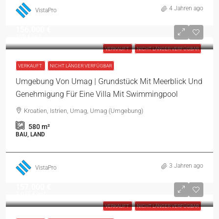
4 Jahren ago
VistaPro
156.000 €
269 €
/m²
VERKAUFT
NICHT LÄNGER VERFÜGBAR
VERKAUFT
NICHT LÄNGER VERFÜGBAR
Umgebung Von Umag | Grundstück Mit Meerblick Und
Genehmigung Für Eine Villa Mit Swimmingpool
Kroatien, Istrien, Umag, Umag (Umgebung)
580
m²
BAU, LAND
3 Jahren ago
VistaPro
157.000 €
3.078 €
/m²
VERKAUFT
NICHT LÄNGER VERFÜGBAR