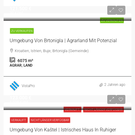
121.500 €
20 €
/m²
ZU VERKAUFEN
ZU VERKAUFEN
Umgebung Von Brtonigla | Agrarland Mit Potenzial
Kroatien, Istrien, Buje, Brtonigla (Gemeinde)
6075
m²
AGRAR, LAND
2 Jahren ago
VistaPro
123.000 €
1.538 €
/m²
VERKAUFT
NICHT LÄNGER VERFÜGBAR
VERKAUFT
NICHT LÄNGER VERFÜGBAR
Umgebung Von Kaštel | Istrisches Haus In Ruhiger