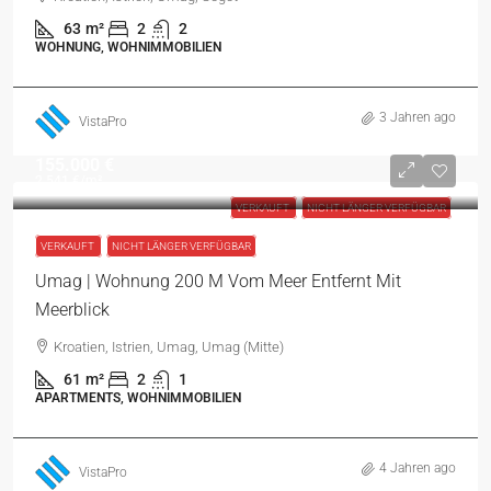
63
m²
2
2
WOHNUNG, WOHNIMMOBILIEN
3 Jahren ago
VistaPro
155.000 €
2.541 €
/m²
VERKAUFT
NICHT LÄNGER VERFÜGBAR
VERKAUFT
NICHT LÄNGER VERFÜGBAR
Umag | Wohnung 200 M Vom Meer Entfernt Mit
Meerblick
Kroatien, Istrien, Umag, Umag (Mitte)
61
m²
2
1
APARTMENTS, WOHNIMMOBILIEN
4 Jahren ago
VistaPro