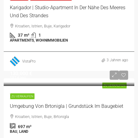
Karigador | Studio-Apartment In Der Nähe Des Meeres
Und Des Strandes
Kroatien, Istrien, Buje, Karigador
37
m²
1
APARTMENTS, WOHNIMMOBILIEN
3 Jahren ago
VistaPro
130.000 €
187 €
/m²
ZU VERKAUFEN
ZU VERKAUFEN
Umgebung Von Brtonigla | Grundstück Im Baugebiet
Kroatien, Istrien, Buje, Brtonigla
697
m²
BAU, LAND