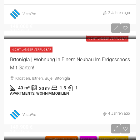
2 Jahren ago
VistaPro
148.000 €
3.442 €
/m²
NICHT LÄNGER VERFÜGBAR
NICHT LÄNGER VERFÜGBAR
Brtonigla | Wohnung In Einem Neubau Im Erdgeschoss
Mit Garten!
Kroatien, Istrien, Buje, Brtonigla
43
m²
1.5
1
30
m²
APARTMENTS, WOHNIMMOBILIEN
4 Jahren ago
VistaPro
149.900 €
3.406 €
/m²
IN WARTESTELLUNG
EXKLUSIV
HEISSES ANGEBOT