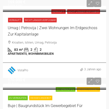
169.000 €
2.036 €
/m²
VERKAUFT
NICHT LÄNGER VERFÜGBAR
VERKAUFT
NICHT LÄNGER VERFÜGBAR
Umag | Petrovija | Zwei Wohnungen Im Erdgeschoss
Zur Kapitalanlage
Kroatien, Istrien, Umag, Petrovija
83
m²
2
2
APARTMENTS, WOHNIMMOBILIEN
3 Jahren ago
VistaPro
170.000 €
45 €
/m²
ZU VERKAUFEN
HEISSES ANGEBOT
ZU VERKAUFEN
HEISSES ANGEBOT
Buje | Baugrundstück Im Gewerbegebiet Für