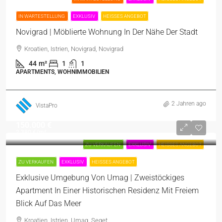
IN WARTESTELLUNG
EXKLUSIV
HEISSES ANGEBOT
Novigrad | Möblierte Wohnung In Der Nähe Der Stadt
Kroatien, Istrien, Novigrad, Novigrad
44
m²
1
1
APARTMENTS, WOHNIMMOBILIEN
2 Jahren ago
VistaPro
150.000 €
2.380 €
/m²
ZU VERKAUFEN
EXKLUSIV
HEISSES ANGEBOT
ZU VERKAUFEN
EXKLUSIV
HEISSES ANGEBOT
Exklusive Umgebung Von Umag | Zweistöckiges
Apartment In Einer Historischen Residenz Mit Freiem
Blick Auf Das Meer
Kroatien, Istrien, Umag, Seget