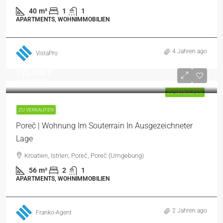
40
m²
1
1
APARTMENTS, WOHNIMMOBILIEN
4 Jahren ago
VistaPro
135.000 €
2.411 €
/m²
ZU VERKAUFEN
ZU VERKAUFEN
Poreč | Wohnung Im Souterrain In Ausgezeichneter
Lage
Kroatien, Istrien, Poreč, Poreč (Umgebung)
56
m²
2
1
APARTMENTS, WOHNIMMOBILIEN
2 Jahren ago
Franko-Agent