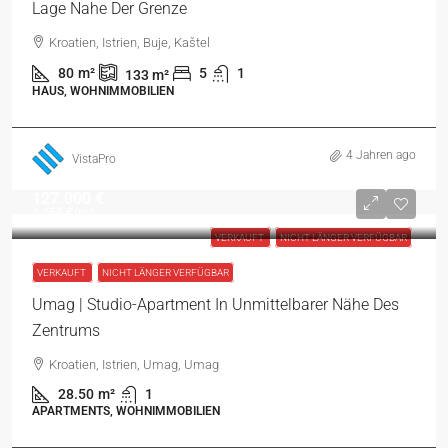
Lage Nahe Der Grenze
Kroatien, Istrien, Buje, Kaštel
80
m²
5
1
133
m²
HAUS, WOHNIMMOBILIEN
4 Jahren ago
VistaPro
127.000 €
4.456 €
/m²
VERKAUFT
NICHT LÄNGER VERFÜGBAR
VERKAUFT
NICHT LÄNGER VERFÜGBAR
Umag | Studio-Apartment In Unmittelbarer Nähe Des
Zentrums
Kroatien, Istrien, Umag, Umag
28.50
m²
1
APARTMENTS, WOHNIMMOBILIEN