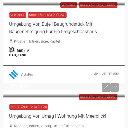
VERKAUFT
NICHT LÄNGER VERFÜGBAR
VERKAUFT
NICHT LÄNGER VERFÜGBAR
Umgebung Von Buje | Baugrundstück Mit
Baugenehmigung Für Ein Erdgeschosshaus
Kroatien, Istrien, Buje, Kaštel
660
m²
BAU, LAND
4 Jahren ago
VistaPro
135.000 €
3.375 €
/m²
NICHT LÄNGER VERFÜGBAR
NICHT LÄNGER VERFÜGBAR
Umgebung Von Umag | Wohnung Mit Meerblick!
Kroatien, Istrien, Umag, Umag (Umgebung)