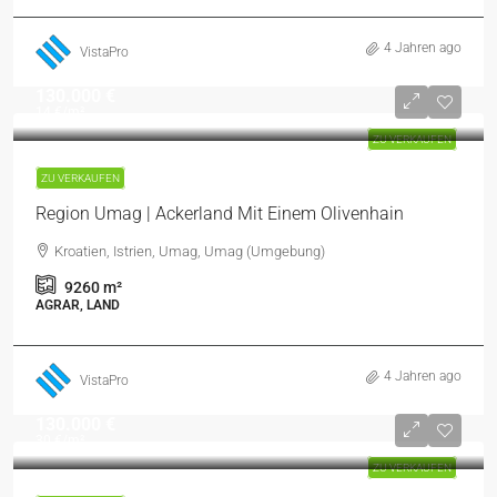
4 Jahren ago
VistaPro
130.000 €
14 €
/m²
ZU VERKAUFEN
ZU VERKAUFEN
Region Umag | Ackerland Mit Einem Olivenhain
Kroatien, Istrien, Umag, Umag (Umgebung)
9260
m²
AGRAR, LAND
4 Jahren ago
VistaPro
130.000 €
30 €
/m²
ZU VERKAUFEN