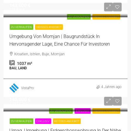
143.000 €
138 €
/m²
ZU VERKAUFEN
HEISSES ANGEBOT
ZU VERKAUFEN
HEISSES ANGEBOT
Umgebung Von Momjan | Baugrundstück In
Hervorragender Lage, Eine Chance Für Investoren
Kroatien, Istrien, Buje, Momjan
1037
m²
BAU, LAND
4 Jahren ago
VistaPro
145.000 €
3.295 €
/m²
ZU VERKAUFEN
EXKLUSIV
HEISSES ANGEBOT
ZU VERKAUFEN
EXKLUSIV
HEISSES ANGEBOT
Umag, Umgebung | Erdgeschosswohnung In Der Nähe