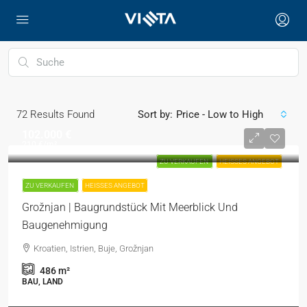
72
Results Found
Sort by:
Price - Low to High
102.000 €
210 €
/m²
ZU VERKAUFEN
HEISSES ANGEBOT
ZU VERKAUFEN
HEISSES ANGEBOT
Grožnjan | Baugrundstück Mit Meerblick Und
Baugenehmigung
Kroatien, Istrien, Buje, Grožnjan
486
m²
BAU, LAND