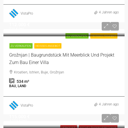
4 Jahren ago
VistaPro
112.000 €
210 €
/m²
ZU VERKAUFEN
HEISSES ANGEBOT
ZU VERKAUFEN
HEISSES ANGEBOT
Grožnjan | Baugrundstück Mit Meerblick Und Projekt
Zum Bau Einer Villa
Kroatien, Istrien, Buje, Grožnjan
534
m²
BAU, LAND
4 Jahren ago
VistaPro
115.000 €
4.259 €
/m²
VERKAUFT
NICHT LÄNGER VERFÜGBAR