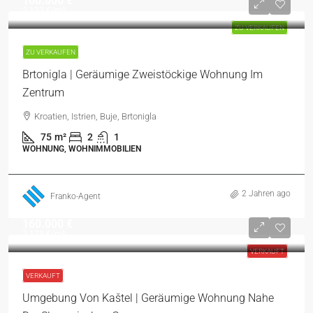
160.000 €
2.133 €
/m²
ZU VERKAUFEN
ZU VERKAUFEN
Brtonigla | Geräumige Zweistöckige Wohnung Im
Zentrum
Kroatien, Istrien, Buje, Brtonigla
75
m²
2
1
WOHNUNG, WOHNIMMOBILIEN
2 Jahren ago
Franko-Agent
160.000 €
2.179 €
/m²
VERKAUFT
VERKAUFT
Umgebung Von Kaštel | Geräumige Wohnung Nahe