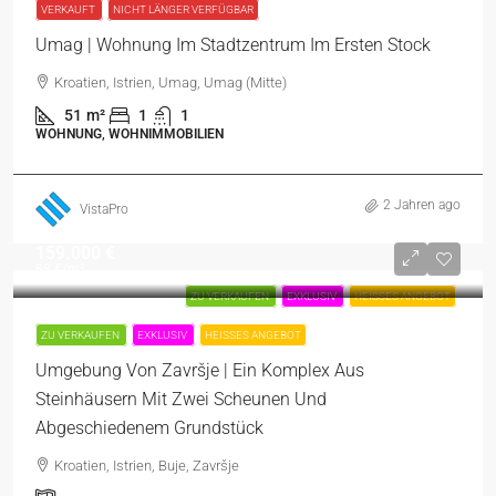
VERKAUFT
NICHT LÄNGER VERFÜGBAR
Umag | Wohnung Im Stadtzentrum Im Ersten Stock
Kroatien, Istrien, Umag, Umag (Mitte)
51
m²
1
1
WOHNUNG, WOHNIMMOBILIEN
2 Jahren ago
VistaPro
159.000 €
88 €
/m²
ZU VERKAUFEN
EXKLUSIV
HEISSES ANGEBOT
ZU VERKAUFEN
EXKLUSIV
HEISSES ANGEBOT
Umgebung Von Završje | Ein Komplex Aus
Steinhäusern Mit Zwei Scheunen Und
Abgeschiedenem Grundstück
Kroatien, Istrien, Buje, Završje