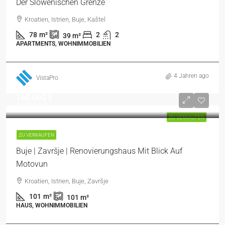
Der Slowenischen Grenze
Kroatien, Istrien, Buje, Kaštel
78
m²
2
2
39
m²
APARTMENTS, WOHNIMMOBILIEN
4 Jahren ago
VistaPro
160.000 €
1.585 €
/m²
ZU VERKAUFEN
ZU VERKAUFEN
Buje | Završje | Renovierungshaus Mit Blick Auf
Motovun
Kroatien, Istrien, Buje, Završje
101
m²
101
m²
HAUS, WOHNIMMOBILIEN