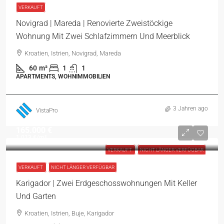
VERKAUFT
Novigrad | Mareda | Renovierte Zweistöckige
Wohnung Mit Zwei Schlafzimmern Und Meerblick
Kroatien, Istrien, Novigrad, Mareda
60
m²
1
1
APARTMENTS, WOHNIMMOBILIEN
3 Jahren ago
VistaPro
165.000 €
1.013 €
/m²
VERKAUFT
NICHT LÄNGER VERFÜGBAR
VERKAUFT
NICHT LÄNGER VERFÜGBAR
Karigador | Zwei Erdgeschosswohnungen Mit Keller
Und Garten
Kroatien, Istrien, Buje, Karigador