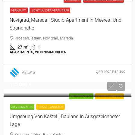
VERKAUFT
NICHT LÄNGER VERFÜGBAR
Novigrad, Mareda | Studio-Apartment In Meeres- Und
Strandnähe
Kroatien, Istrien, Novigrad, Mareda
27
m²
1
APARTMENTS, WOHNIMMOBILIEN
9 Monaten ago
VistaPro
115.000 €
122 €
/m²
ZU VERKAUFEN
HEISSES ANGEBOT
ZU VERKAUFEN
HEISSES ANGEBOT
Umgebung Von Kaštel | Bauland In Ausgezeichneter
Lage
Kroatien, Istrien, Buje, Kaštel