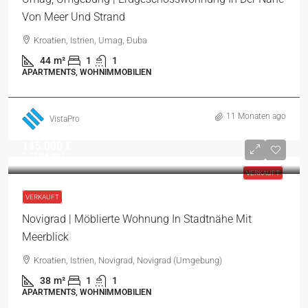
Von Meer Und Strand
Kroatien, Istrien, Umag, Đuba
44
m²
1
1
APARTMENTS, WOHNIMMOBILIEN
11 Monaten ago
VistaPro
145.000 €
2.710 €
/m²
VERKAUFT
VERKAUFT
Novigrad | Möblierte Wohnung In Stadtnähe Mit
Meerblick
Kroatien, Istrien, Novigrad, Novigrad (Umgebung)
38
m²
1
1
APARTMENTS, WOHNIMMOBILIEN