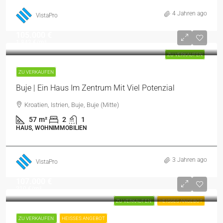
4 Jahren ago
VistaPro
105.000 €
1.842 €
/m²
ZU VERKAUFEN
ZU VERKAUFEN
Buje | Ein Haus Im Zentrum Mit Viel Potenzial
Kroatien, Istrien, Buje, Buje (Mitte)
57
m²
2
1
HAUS, WOHNIMMOBILIEN
3 Jahren ago
VistaPro
107.000 €
210 €
/m²
ZU VERKAUFEN
HEISSES ANGEBOT
ZU VERKAUFEN
HEISSES ANGEBOT