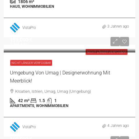
1806
m²
HAUS, WOHNIMMOBILIEN
3 Jahren ago
VistaPro
159.000 €
3.786 €
/m²
NICHT LÄNGER VERFÜGBAR
NICHT LÄNGER VERFÜGBAR
Umgebung Von Umag | Designerwohnung Mit
Meerblick!
Kroatien, Istrien, Umag, Umag (Umgebung)
42
m²
1.5
1
APARTMENTS, WOHNIMMOBILIEN
4 Jahren ago
VistaPro