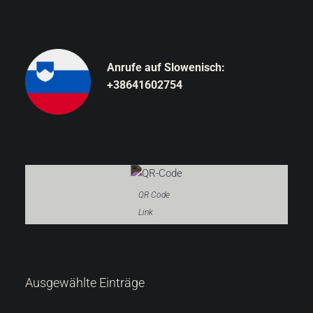
Anrufe auf Slowenisch:
+38641602754
QR Code
Link
287.000 €
Ausgewählte Einträge
6.522 €
/m²