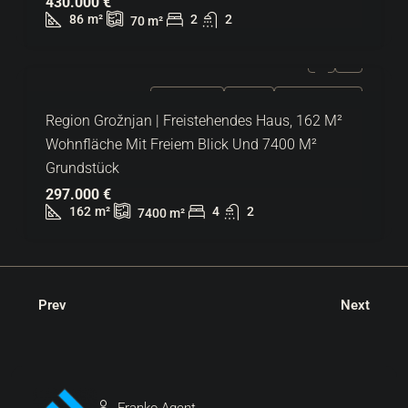
430.000 €
86
m²
2
2
70
m²
ZU VERKAUFEN
EXKLUSIV
HEISSES ANGEBOT
Region Grožnjan | Freistehendes Haus, 162 M²
Wohnfläche Mit Freiem Blick Und 7400 M²
Grundstück
297.000 €
162
m²
4
2
7400
m²
Prev
Next
Franko-Agent