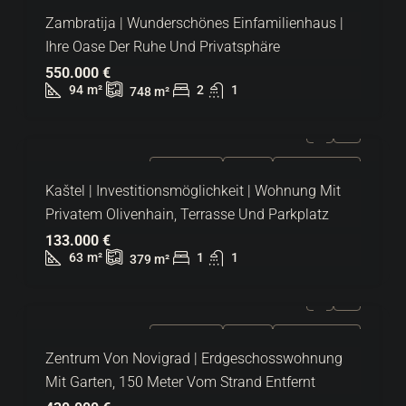
Zambratija | Wunderschönes Einfamilienhaus |
Ihre Oase Der Ruhe Und Privatsphäre
550.000 €
94
m²
2
1
748
m²
ZU VERKAUFEN
EXKLUSIV
HEISSES ANGEBOT
Kaštel | Investitionsmöglichkeit | Wohnung Mit
Privatem Olivenhain, Terrasse Und Parkplatz
133.000 €
63
m²
1
1
379
m²
ZU VERKAUFEN
EXKLUSIV
HEISSES ANGEBOT
Zentrum Von Novigrad | Erdgeschosswohnung
Mit Garten, 150 Meter Vom Strand Entfernt