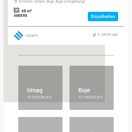
Kroatien, Istrien, Buje, Buje (Umgebung)
68
m²
ANDERE
Einzelheiten
4 Jahren ago
VistaPro
Umag
Buje
99 IMMOBILIEN
92 IMMOBILIEN