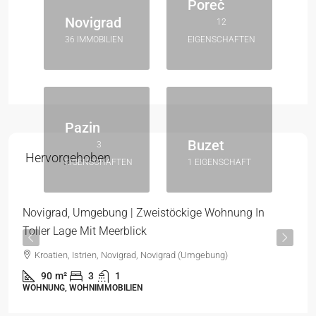
Poreč
Novigrad
12
36 IMMOBILIEN
EIGENSCHAFTEN
Pazin
Buzet
3
Hervorgehoben
319.000 €
EIGENSCHAFTEN
1 EIGENSCHAFT
3.544 €
/m²
Novigrad, Umgebung | Zweistöckige Wohnung In
Toller Lage Mit Meerblick
Kroatien, Istrien, Novigrad, Novigrad (Umgebung)
90
m²
3
1
WOHNUNG, WOHNIMMOBILIEN