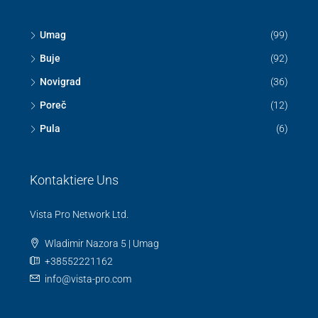
Umag
(99)
Buje
(92)
Novigrad
(36)
Poreč
(12)
Pula
(6)
Kontaktiere Uns
Vista Pro Network Ltd.
Wladimir Nazora 5 | Umag
+38552221162
info@vista-pro.com