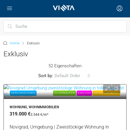
Home
Exklusiv
Exklusiv
52 Eigenschaften
Sort by:
Default Order
HERVORGEHOBEN
ZU VERKAUFEN
EXKLUSIV
HEISSES ANGEBOT
WOHNUNG, WOHNIMMOBILIEN
319.000 €
3.544 €
/m²
Novigrad, Umgebung | Zweistöckige Wohnung In