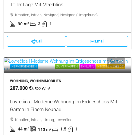
Toller Lage Mit Meerblick
Kroatien, Istrien, Novigrad, Novigrad (Umgebung)
90
m²
3
1
Call
Email
HERVORGEHOBEN
ZU VERKAUFEN
EXKLUSIV
HEISSES ANGEBOT
WOHNUNG, WOHNIMMOBILIEN
287.000 €
6.522 €
/m²
Lovrečica | Moderne Wohnung Im Erdgeschoss Mit
Garten In Einem Neubau
Kroatien, Istrien, Umag, Lovrečica
44
m²
1.5
1
113
m²