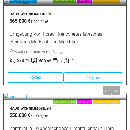
HERVORGEHOBEN
ZU VERKAUFEN
EXKLUSIV
HEISSES ANGEBOT
HAUS, WOHNIMMOBILIEN
565.000 €
1.996 €
/m²
Umgebung Von Poreč | Renoviertes Istrisches
Steinhaus Mit Pool Und Meerblick
Kroatien, Istrien, Poreč, Višnjan
283
m²
5
4
688
m²
Call
Email
ZU VERKAUFEN
EXKLUSIV
HEISSES ANGEBOT
HAUS, WOHNIMMOBILIEN
550.000 €
5.851 €
/m²
Zambratija | Wunderschönes Einfamilienhaus | Ihre