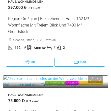
HAUS, WOHNIMMOBILIEN
297.000 €
1.833 €
/m²
Region Grožnjan | Freistehendes Haus, 162 M²
Wohnfläche Mit Freiem Blick Und 7400 M²
Grundstück
Kroatien, Istrien, Buje, Grožnjan
162
m²
4
2
7400
m²
Call
Email
ZU VERKAUFEN
EXKLUSIV
HEISSES ANGEBOT
HAUS, WOHNIMMOBILIEN
75.000 €
1.071 €
/m²