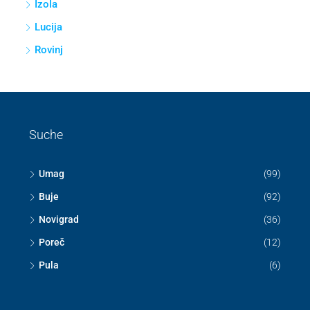
Izola
Lucija
Rovinj
Suche
Umag
(99)
Buje
(92)
Novigrad
(36)
Poreč
(12)
Pula
(6)