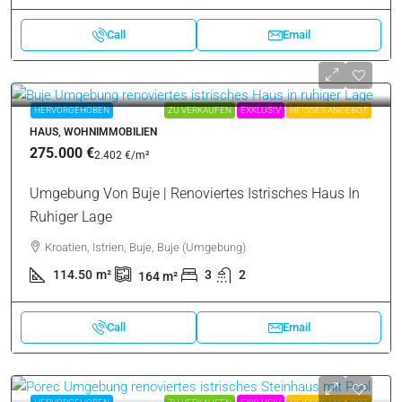
Call
Email
HERVORGEHOBEN
ZU VERKAUFEN
EXKLUSIV
HEISSES ANGEBOT
HAUS, WOHNIMMOBILIEN
275.000 €
2.402 €
/m²
Umgebung Von Buje | Renoviertes Istrisches Haus In
Ruhiger Lage
Kroatien, Istrien, Buje, Buje (Umgebung)
114.50
m²
3
2
164
m²
Call
Email