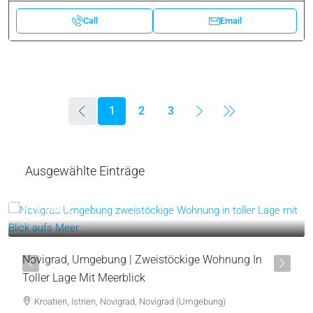
Call
Email
1
2
3
Ausgewählte Einträge
319.000 €
3.544 €
/m²
Novigrad, Umgebung | Zweistöckige Wohnung In
Toller Lage Mit Meerblick
Kroatien, Istrien, Novigrad, Novigrad (Umgebung)