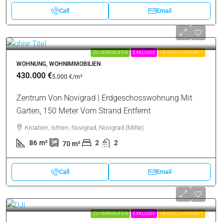
Call
Email
ZU VERKAUFEN
EXKLUSIV
HEISSES ANGEBOT
WOHNUNG, WOHNIMMOBILIEN
430.000 €
5.000 €
/m²
Zentrum Von Novigrad | Erdgeschosswohnung Mit
Garten, 150 Meter Vom Strand Entfernt
Kroatien, Istrien, Novigrad, Novigrad (Mitte)
86
m²
2
2
70
m²
Call
Email
ZU VERKAUFEN
EXKLUSIV
HEISSES ANGEBOT