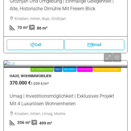
Grožnjan Und Umgebung | Einmalige Gelegenheit |
Alte, Historische Ölmühle Mit Freiem Blick
Kroatien, Istrien, Buje, Grožnjan
70
m²
86
m²
Call
Email
ZU VERKAUFEN
NEU
NEUBAU
EXKLUSIV
HEISSES ANGEBOT
HAUS, WOHNIMMOBILIEN
370.000 €
1.039 €
/m²
Umag | Investitionsmöglichkeit | Exklusives Projekt
Mit 4 Luxuriösen Wohneinheiten
Kroatien, Istrien, Umag, Murine
356
m²
499
m²