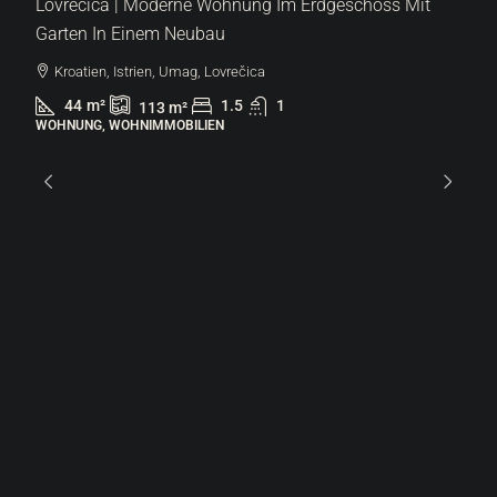
Lovrečica | Moderne Wohnung Im Erdgeschoss Mit
Garten In Einem Neubau
Kroatien, Istrien, Umag, Lovrečica
44
m²
1.5
1
113
m²
WOHNUNG, WOHNIMMOBILIEN