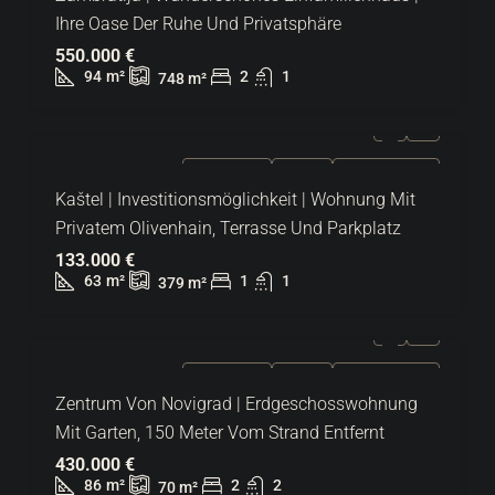
Ihre Oase Der Ruhe Und Privatsphäre
550.000 €
94
m²
2
1
748
m²
ZU VERKAUFEN
EXKLUSIV
HEISSES ANGEBOT
Kaštel | Investitionsmöglichkeit | Wohnung Mit
Privatem Olivenhain, Terrasse Und Parkplatz
133.000 €
63
m²
1
1
379
m²
ZU VERKAUFEN
EXKLUSIV
HEISSES ANGEBOT
Zentrum Von Novigrad | Erdgeschosswohnung
Mit Garten, 150 Meter Vom Strand Entfernt
430.000 €
86
m²
2
2
70
m²