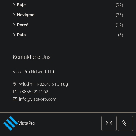
Buje
(92)
Novigrad
(36)
Poreč
(12)
Pula
(6)
Kontaktiere Uns
Vista Pro Network Ltd.
Wladimir Nazora 5 | Umag
+38552221162
info@vista-pro.com
VistaPro