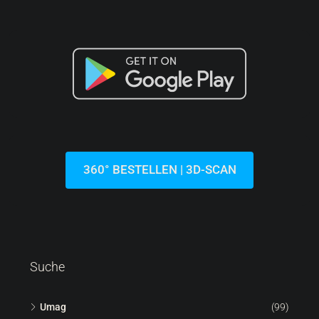
360° BESTELLEN | 3D-SCAN
Suche
Umag
(99)