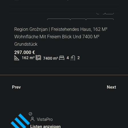
ZU VERKAUFEN
EXKLUSIV
HEISSES ANGEBOT
Region Grožnjan | Freistehendes Haus, 162 M²
Wohnfläche Mit Freiem Blick Und 7400 M²
Grundstück
297.000 €
162
m²
4
2
7400
m²
Prev
Next
VistaPro
Listen anzeigen