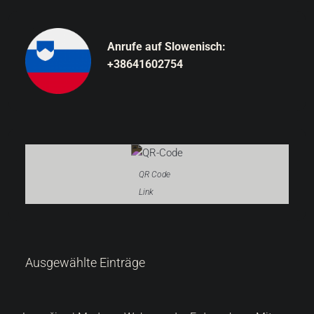
Anrufe auf Slowenisch:
+38641602754
QR Code
Link
287.000 €
Ausgewählte Einträge
6.522 €
/m²