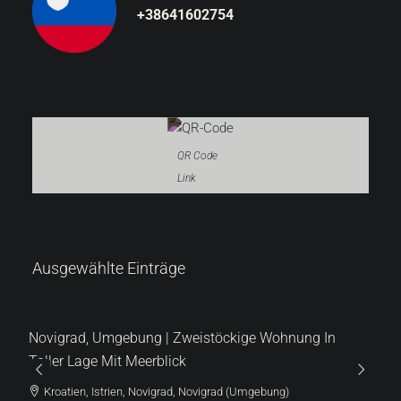
+38641602754
QR Code
Link
Ausgewählte Einträge
 Wohnung In
ebung)