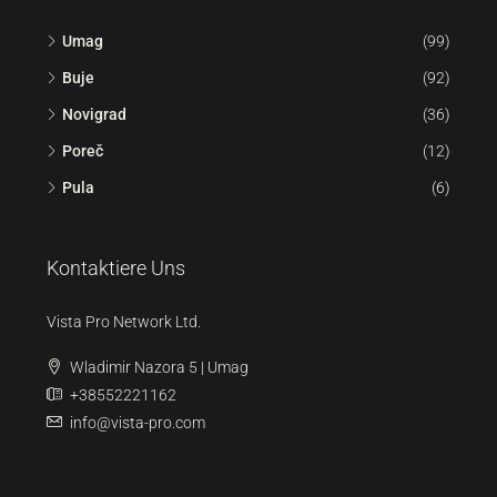
360° BESTELLEN | 3D-SCAN
Suche
Umag
(99)
Buje
(92)
Novigrad
(36)
Poreč
(12)
Pula
(6)
Kontaktiere Uns