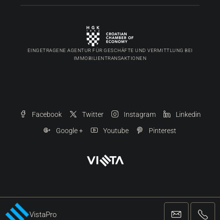
Vista Pro Network Ltd.
Wladimir Nazora 5 | Umag
+38552221162
info@vista-pro.com
EINGETRAGENE AGENTUR FÜR GESCHÄFTE UND VERMITTLUNG BEI
IMMOBILIENTRANSAKTIONEN
Facebook
Twitter
Instagram
Linkedin
VistaPro
Google +
Youtube
Pinterest