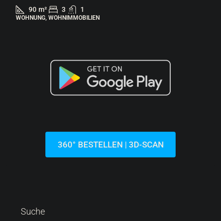
287.000 €
6.522 €
/m²
Lovrečica | Moderne Wohnung Im Erdge
Garten In Einem Neubau
Kroatien, Istrien, Umag, Lovrečica
44
m²
1.5
1
113
m²
WOHNUNG, WOHNIMMOBILIEN