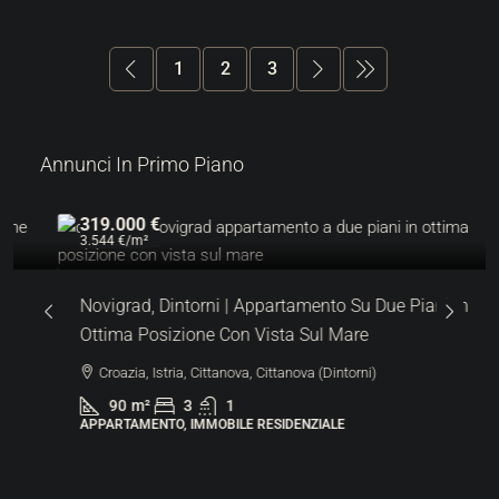
1
2
3
Annunci In Primo Piano
319.000 €
3.544 €
/m²
Novigrad, Dintorni | Appartamento Su Due Piani In
Ottima Posizione Con Vista Sul Mare
Croazia, Istria, Cittanova, Cittanova (Dintorni)
90
m²
3
1
APPARTAMENTO, IMMOBILE RESIDENZIALE