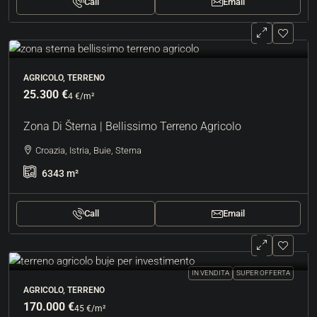
Call
Email
AGRICOLO, TERRENO
25.300 €
4 €
/m²
Zona Di Šterna | Bellissimo Terreno Agricolo
Croazia, Istria, Buie, Sterna
6343
m²
Call
Email
IN VENDITA
SUPER OFFERTA
AGRICOLO, TERRENO
170.000 €
45 €
/m²