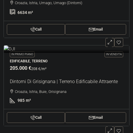
Croazia, Istria, Umago, Umago (Dintorni)
6634
m²
Call
Email
IN PRIMO PIANO
IN VENDITA
EDIFICABILE, TERRENO
205.000 €
208 €
/m²
Dintorni Di Grisignana | Terreno Edificabile Attraente
Croazia, Istria, Buie, Grisignana
985
m²
Call
Email