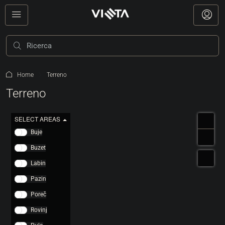
Home
Terreno
Terreno
SELECT AREAS
Buje
Buzet
Labin
Pazin
Poreč
Rovinj