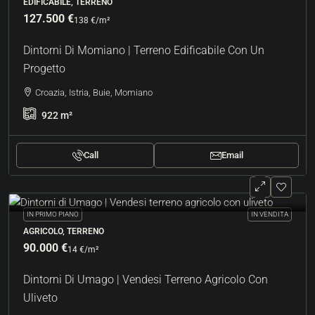
EDIFICABILE, TERRENO
127.500 €
138 €
/m²
Dintorni Di Momiano | Terreno Edificabile Con Un
Progetto
Croazia, Istria, Buie, Momiano
922
m²
Call
Email
IN PRIMO PIANO
IN VENDITA
AGRICOLO, TERRENO
90.000 €
14 €
/m²
Dintorni Di Umago | Vendesi Terreno Agricolo Con
Uliveto