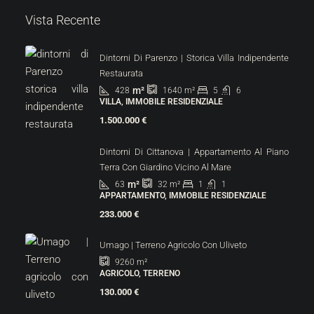
Vista Recente
Dintorni Di Parenzo | Storica Villa Indipendente
Restaurata
m²
428
5
6
1640
m²
VILLA, IMMOBILE RESIDENZIALE
1.500.000 €
Dintorni Di Cittanova | Appartamento Al Piano
Terra Con Giardino Vicino Al Mare
m²
63
1
1
32
m²
APPARTAMENTO, IMMOBILE RESIDENZIALE
233.000 €
Umago | Terreno Agricolo Con Uliveto
9260
m²
AGRICOLO, TERRENO
130.000 €