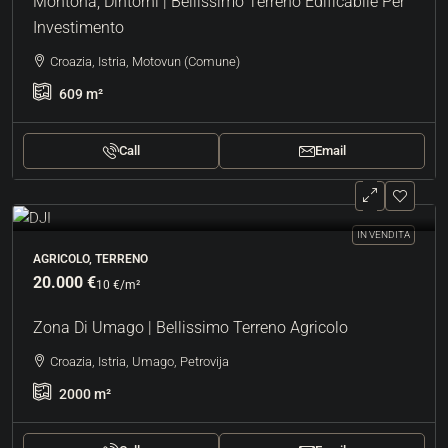
Montona, Dintorni | Bellissimo Terreno Edificabile Per
Investimento
Croazia, Istria, Motovun (Comune)
609
m²
Call
Email
IN VENDITA
AGRICOLO, TERRENO
20.000 €
10 €
/m²
Zona Di Umago | Bellissimo Terreno Agricolo
Croazia, Istria, Umago, Petrovija
2000
m²