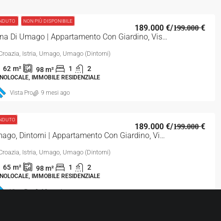
NDUTO
NON PIÙ DISPONIBILE
189.000 €
/1̶9̶9̶.̶0̶0̶0̶ €
Zona Di Umago | Appartamento Con Giardino, Vista Mare E Monolocale Incluso Nelle Vicinanze Di Umago
Croazia, Istria, Umago, Umago (Dintorni)
62
m²
1
2
98
m²
NOLOCALE, IMMOBILE RESIDENZIALE
Vista Pro
9 mesi ago
NDUTO
189.000 €
/1̶9̶9̶.̶0̶0̶0̶ €
Umago, Dintorni | Appartamento Con Giardino, Vista Mare E Monolocale Incluso Nei Dintorni Di Umago
Croazia, Istria, Umago, Umago (Dintorni)
65
m²
1
2
98
m²
NOLOCALE, IMMOBILE RESIDENZIALE
Vista Pro
10 mesi ago
 VENDITA
ESCLUSIVO
SUPER OFFERTA