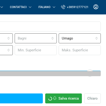
CONTATTACI
ITALIANO
+385912777121
Bagni
Umago
Salva ricerca
Chiaro