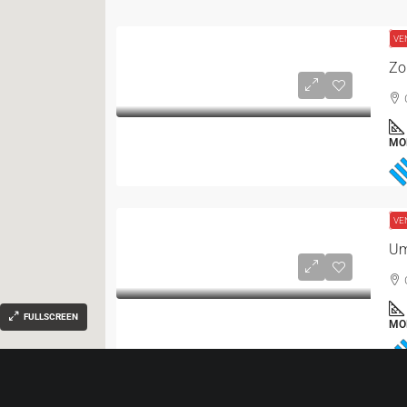
VE
MO
VE
FULLSCREEN
MO
IN