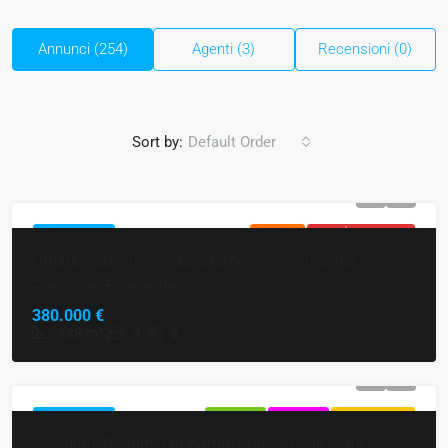
Annunci (254)
Agenti (3)
Recensioni (0)
Sort by:
Default Order
IN PRIMO PIANO
IN ATTESA
NON PIÙ DISPONIBILE
Umago | Lussuoso Appartamento Con Garage In
Posizione Eccellente
380.000 €
128
m²
3
2
IN PRIMO PIANO
IN VENDITA
ESCLUSIVO
SUPER OFFERTA
Novigrad, Dintorni | Appartamento Su Due Piani In