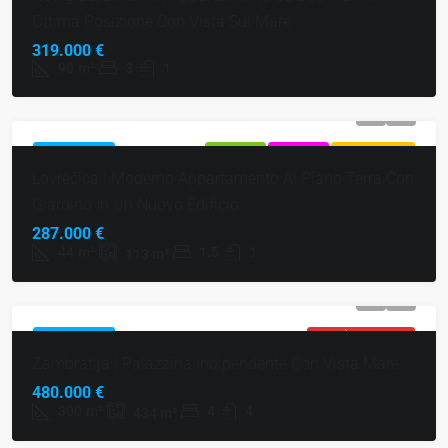
Ottima Posizione Con Vista Sul Mare
319.000 €
90
m²
3
1
IN PRIMO PIANO
IN VENDITA
ESCLUSIVO
SUPER OFFERTA
Lovrečica | Moderno Appartamento Al Piano Terra Con
Giardino In Un Nuovo Edificio
287.000 €
44
m²
1.5
1
113
m²
IN PRIMO PIANO
NON PIÙ DISPONIBILE
Zambratija | Palazzina Indipendente Con Vista Mare
480.000 €
300
m²
4
4
434
m²