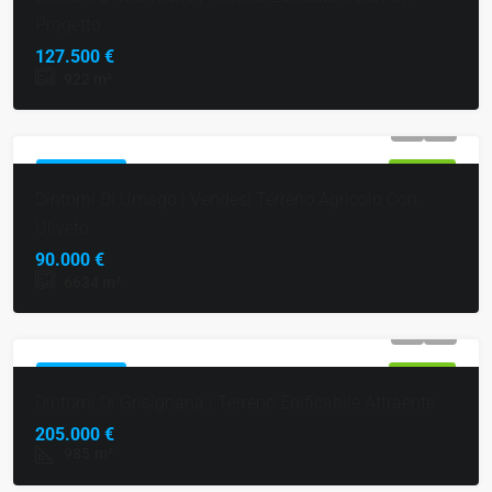
Progetto
127.500 €
922
m²
IN PRIMO PIANO
IN VENDITA
Dintorni Di Umago | Vendesi Terreno Agricolo Con
Uliveto
90.000 €
6634
m²
IN PRIMO PIANO
IN VENDITA
Dintorni Di Grisignana | Terreno Edificabile Attraente
205.000 €
985
m²