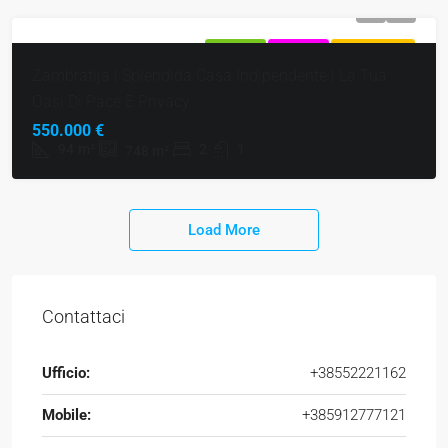
IN VENDITA
ESCLUSIVO
SUPER OFFERTA
Zambratija | Splendida Casa Indipendente | La Tua
Oasi Di Pace E Privacy
550.000 €
94
m²
2
1
748
m²
Load More
Contattaci
Ufficio:
+38552221162
Mobile:
+385912777121