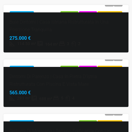
IN PRIMO PIANO
IN VENDITA
ESCLUSIVO
SUPER OFFERTA
Buie Dintorni | Casa Istriana Ristrutturata In Una
Posizione Tranquilla
275.000 €
114.50
m²
3
2
164
m²
IN PRIMO PIANO
IN VENDITA
ESCLUSIVO
SUPER OFFERTA
Dintorni Di Parenzo | Casa In Pietra D'Istria
Ristrutturata Con Piscina E Vista Mare
565.000 €
283
m²
5
4
688
m²
IN PRIMO PIANO
IN VENDITA
SUPER OFFERTA
Dintorni Di Momiano | Terreno Edificabile Con Un