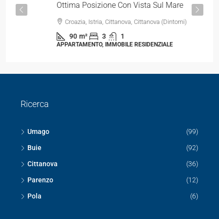
Ottima Posizione Con Vista Sul Mare
Croazia, Istria, Cittanova, Cittanova (Dintorni)
90
m²
3
1
APPARTAMENTO, IMMOBILE RESIDENZIALE
Ricerca
Umago
(99)
Buie
(92)
Cittanova
(36)
Parenzo
(12)
Pola
(6)