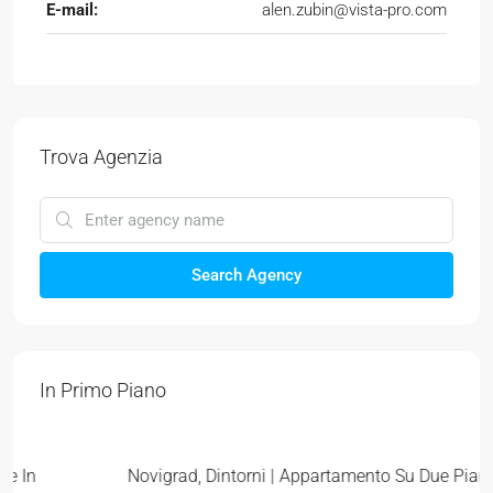
E-mail:
alen.zubin@vista-pro.com
Trova Agenzia
Search Agency
In Primo Piano
319.000 €
3.544 €
/m²
Novigrad, Dintorni | Appartamento Su Due Piani In