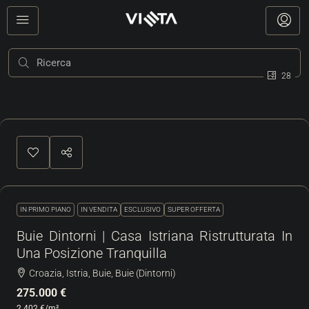
28
IN PRIMO PIANO
IN VENDITA
ESCLUSIVO
SUPER OFFERTA
Buie Dintorni | Casa Istriana Ristrutturata In
Una Posizione Tranquilla
Croazia, Istria, Buie, Buie (Dintorni)
275.000 €
2.402 €
/m²