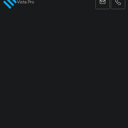
Vista Pro
Contattaci
Vista Pro Network Ltd.
Vladimira Nazora 5 | Umago
+38552221162
info@vista-pro.com
AGENZIA REGISTRATA PER AFFARI E MEDIAZIONE NELLE TRANSAZIONI
IMMOBILIARI