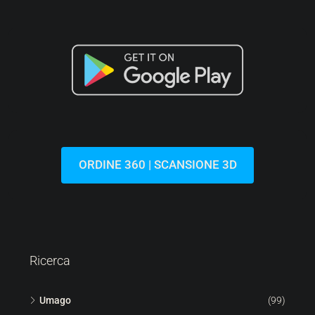
287.000 €
6.522 €
/m²
Lovrečica | Moderno Appartamento Al Piano Terra Con
Giardino In Un Nuovo Edificio
Croazia, Istria, Umago, San Lorenzo
44
m²
1.5
1
113
m²
APPARTAMENTO, IMMOBILE RESIDENZIALE