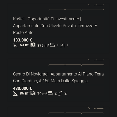
IN VENDITA
ESCLUSIVO
SUPER OFFERTA
Kaštel | Opportunità Di Investimento |
Appartamento Con Uliveto Privato, Terrazza E
Posto Auto
133.000 €
63
m²
1
1
379
m²
IN VENDITA
ESCLUSIVO
SUPER OFFERTA
Centro Di Novigrad | Appartamento Al Piano Terra
Con Giardino, A 150 Metri Dalla Spiaggia.
430.000 €
86
m²
2
2
70
m²
IN VENDITA
ESCLUSIVO
SUPER OFFERTA