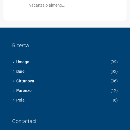
vacanza o almeno...
Ricerca
Umago
(99)
Buie
(92)
Cittanova
(36)
Parenzo
(12)
Pola
(6)
Contattaci