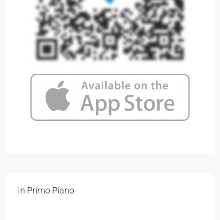
In Primo Piano
319.000 €
3.544 €
/m²