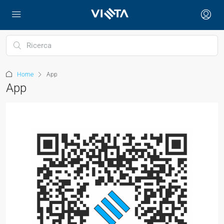
Home
App
App