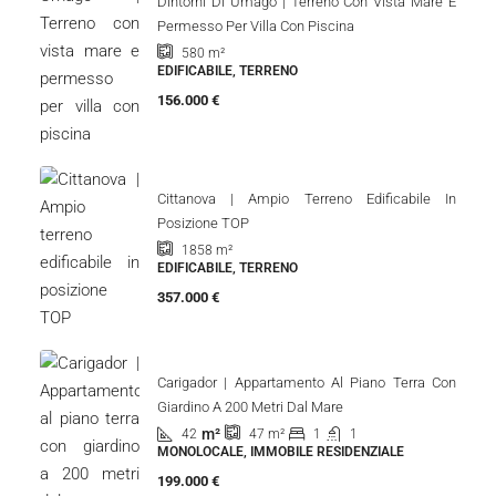
550.000 €
Umago Dintorni | Lussuosa Casa Moderna Con
Piscina
m²
148
2
3
541
m²
CASA, IMMOBILE RESIDENZIALE
669.000 €
Dintorni Di Umago | Terreno Con Vista Mare E
Permesso Per Villa Con Piscina
580
m²
EDIFICABILE, TERRENO
156.000 €
Cittanova | Ampio Terreno Edificabile In