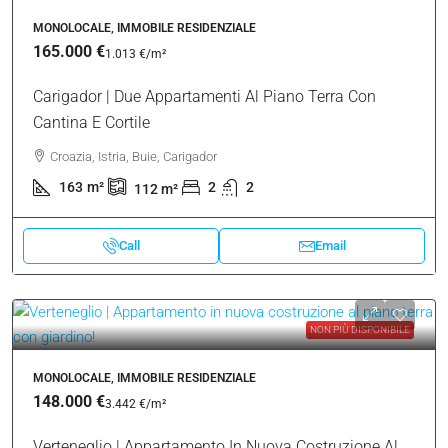
Piano Terra
Croazia, Istria, Buie, Carigador
78
m²
2
2
Call
Email
VENDUTO
NON PIÙ DISPONIBILE
MONOLOCALE, IMMOBILE RESIDENZIALE
165.000 €
1.013 €
/m²
Carigador | Due Appartamenti Al Piano Terra Con
Cantina E Cortile
Croazia, Istria, Buie, Carigador
163
m²
2
2
112
m²