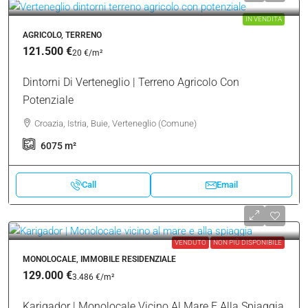
Dintorni Di Verteneglio | Terreno Edificabile
Commerciale
Croazia, Istria, Buie, Verteneglio
5610
m²
Call
Email
IN VENDITA
AGRICOLO, TERRENO
121.500 €
20 €
/m²
Dintorni Di Verteneglio | Terreno Agricolo Con
Potenziale
Croazia, Istria, Buie, Verteneglio (Comune)