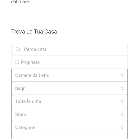
Posizione TOP
1858
m²
EDIFICABILE, TERRENO
357.000 €
Carigador | Appartamento Al Piano Terra Con
Giardino A 200 Metri Dal Mare
m²
42
1
1
47
m²
MONOLOCALE, IMMOBILE RESIDENZIALE
199.000 €
Trova La Tua Casa