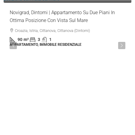
1
2
Annunci In Primo Piano
319.000 €
3.544 €
/m²
Novigrad, Dintorni | Appartamento Su Due Piani In
Ottima Posizione Con Vista Sul Mare
Croazia, Istria, Cittanova, Cittanova (Dintorni)
90
m²
3
1
APPARTAMENTO, IMMOBILE RESIDENZIALE