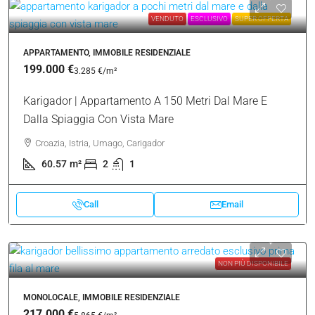
Pinguente
Dignano
Cittanova
Pola
Pisino
Albona
KO Buie |
Buie
| Verteneglio (Comune)
16 Proprietà
Sort by:
Default Order
VENDUTO
ESCLUSIVO
SUPER OFFERTA
APPARTAMENTO, IMMOBILE RESIDENZIALE
199.000 €
3.285 €
/m²
Karigador | Appartamento A 150 Metri Dal Mare E
Dalla Spiaggia Con Vista Mare