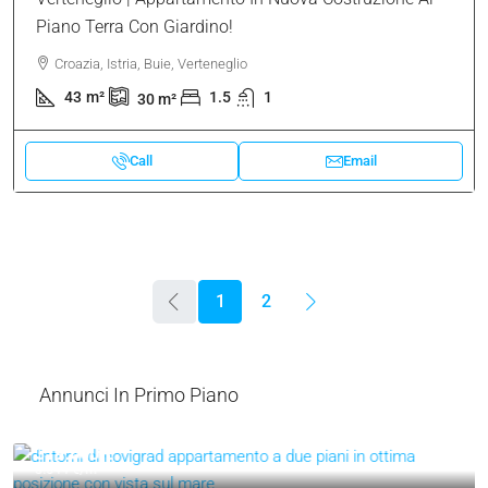
Call
Email
NON PIÙ DISPONIBILE
MONOLOCALE, IMMOBILE RESIDENZIALE
148.000 €
3.442 €
/m²
Verteneglio | Appartamento In Nuova Costruzione Al
Piano Terra Con Giardino!
Croazia, Istria, Buie, Verteneglio
43
m²
1.5
1
30
m²
Call
Email