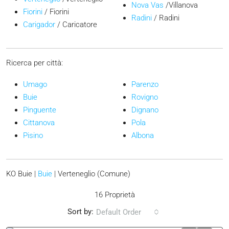
fiume
Silenzio
. Il centro storico di Verteneglio originariamente era
posto sulla sommità di una collina ma col tempo si è esteso ai
suoi lati occupando l'intera collina. La zona è adatta per
l'agricoltura. Vi si producono vino, grano, mais, olio e ortaggi.
Dista da Buie circa 3 km mentre dal mare circa 4 km. La località
balneare più vicina è Karigador. Le estati sono lunghe e secche,
mentre gli inverni sono miti e piacevoli.
Il comune di Verteneglio comprende 5 insediamenti:
Verteneglio
/Verteneglio
Nova Vas
/Villanova
Fiorini
/ Fiorini
Radini
/ Radini
Carigador
/ Caricatore
Ricerca per città:
Umago
Parenzo
Buie
Rovigno