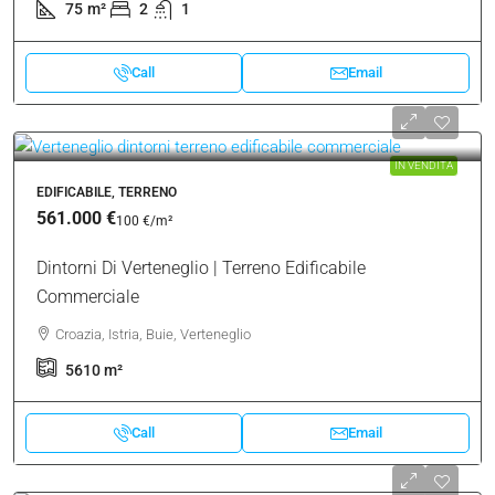
IN VENDITA
APPARTAMENTO, IMMOBILE RESIDENZIALE
160.000 €
2.133 €
/m²
Verteneglio | Spazioso Appartamento Su Due Piani In
Centro
Croazia, Istria, Buie, Verteneglio
75
m²
2
1
Call
Email
IN VENDITA
EDIFICABILE, TERRENO
561.000 €
100 €
/m²