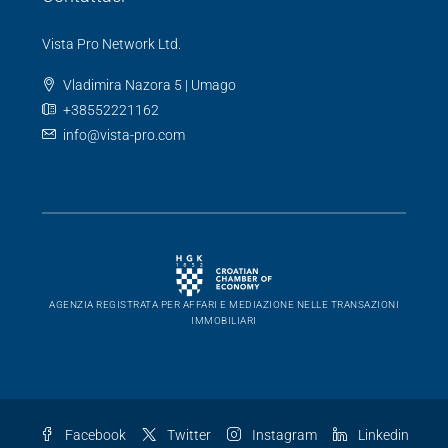
Umago
(99)
Buie
(92)
Cittanova
(36)
Parenzo
(12)
Pola
(6)
Contattaci
Vista Pro Network Ltd.
Vladimira Nazora 5 | Umago
+38552221162
info@vista-pro.com