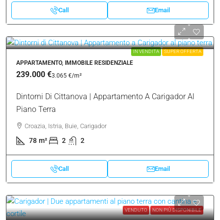
VENDUTO
NON PIÙ DISPONIBILE
MONOLOCALE, IMMOBILE RESIDENZIALE
199.000 €
4.738 €
Carigador | Appartamento Al Piano Terra Con Giardino
A 200 Metri Dal Mare
Croazia, Istria, Buie, Carigador
42
m²
1
1
47
m²
Call
Email
IN VENDITA
SUPER OFFERTA
APPARTAMENTO, IMMOBILE RESIDENZIALE
239.000 €
3.065 €
/m²
Dintorni Di Cittanova | Appartamento A Carigador Al