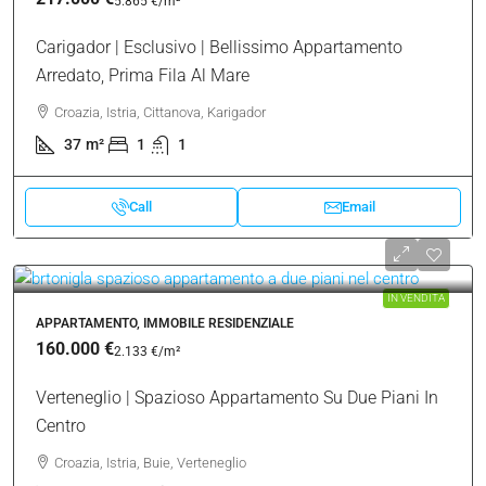
Croazia, Istria, Umago, Carigador
60.57
m²
2
1
Call
Email
NON PIÙ DISPONIBILE
MONOLOCALE, IMMOBILE RESIDENZIALE
217.000 €
5.865 €
/m²
Carigador | Esclusivo | Bellissimo Appartamento
Arredato, Prima Fila Al Mare
Croazia, Istria, Cittanova, Karigador
37
m²
1
1
Call
Email