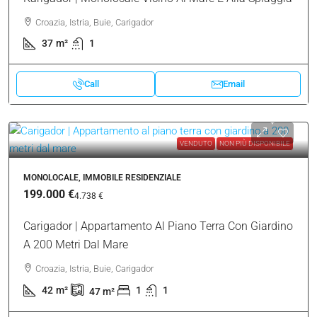
6075
m²
Call
Email
VENDUTO
NON PIÙ DISPONIBILE
MONOLOCALE, IMMOBILE RESIDENZIALE
129.000 €
3.486 €
/m²
Karigador | Monolocale Vicino Al Mare E Alla Spiaggia
Croazia, Istria, Buie, Carigador
37
m²
1
Call
Email