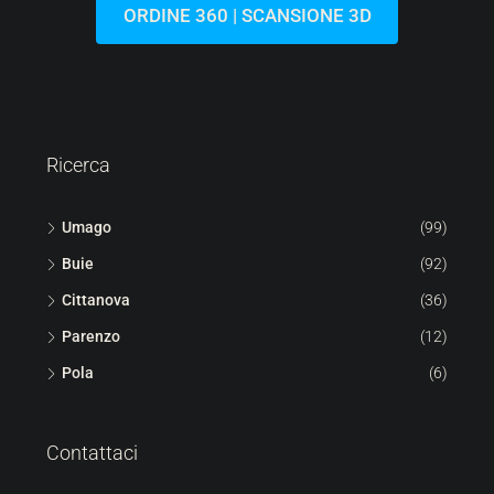
Croazia, Istria, Umago, San Lorenzo
44
m²
1.5
1
113
m²
APPARTAMENTO, IMMOBILE RESIDENZIALE
ORDINE 360 | SCANSIONE 3D