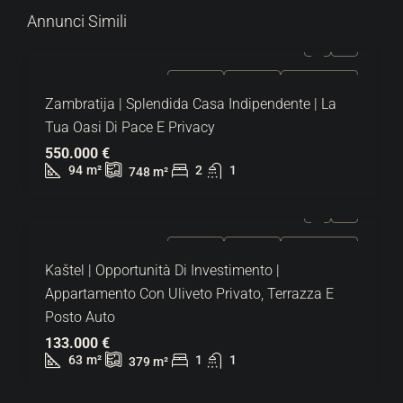
Annunci Simili
IN VENDITA
ESCLUSIVO
SUPER OFFERTA
Zambratija | Splendida Casa Indipendente | La
Tua Oasi Di Pace E Privacy
550.000 €
94
m²
2
1
748
m²
IN VENDITA
ESCLUSIVO
SUPER OFFERTA
Kaštel | Opportunità Di Investimento |
Appartamento Con Uliveto Privato, Terrazza E
Posto Auto
133.000 €
63
m²
1
1
379
m²