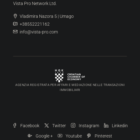
Ricerca
Umago
(99)
Buie
(92)
Cittanova
(36)
Parenzo
(12)
Pola
(6)
Contattaci
Vista Pro Network Ltd.
Vladimira Nazora 5 | Umago
+38552221162
info@vista-pro.com