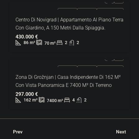
IN VENDITA
ESCLUSIVO
SUPER OFFERTA
Centro Di Novigrad | Appartamento Al Piano Terra
Con Giardino, A 150 Metri Dalla Spiaggia.
430.000 €
86
m²
2
2
70
m²
IN VENDITA
ESCLUSIVO
SUPER OFFERTA
Zona Di Grožnjan | Casa Indipendente Di 162 M²
Con Vista Panoramica E 7400 M² Di Terreno
297.000 €
162
m²
4
2
7400
m²
Prev
Next