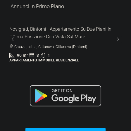
Annunci In Primo Piano
287.000 €
6.522 €
/m²
Lovrečica | Moderno Appartamento Al Piano Terra Con
Giardino In Un Nuovo Edificio