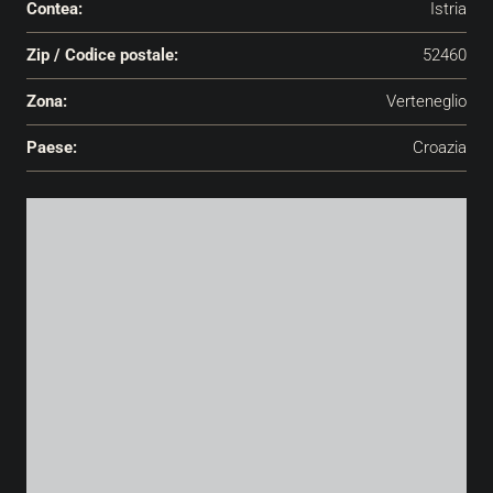
Contea:
Istria
Zip / Codice postale:
52460
Zona:
Verteneglio
Paese:
Croazia