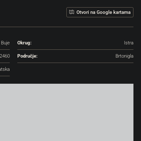
Otvori na Google kartama
Buje
Okrug:
Istra
2460
Područje:
Brtonigla
atska