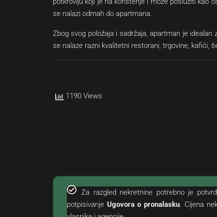
potkrovlju koji je na korištenje i može poslužiti kao 
se nalazi odmah do apartmana.
Zbog svog položaja i sadržaja, apartman je idealan za 
se nalaze razni kvalitetni restorani, trgovine, kafići, š
1190 Views
Za razgled nekretnine potrebno je potvrd
potpisivanje
Ugovora o pronalasku
. Cijena n
vlasnika i agencije.