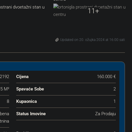
11+
Updated on 20. ožujka 2024 at 16:00 sati
2192
Cijena
160.000 €
75 M²
Spavaće Sobe
2
8
Kupaonica
1
mbena
Status Imovine
Za Prodaju
tnina