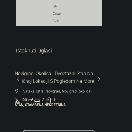
QR
Code
Link
Istaknuti Oglasi
Stan Na
Na More
okolica)
287.000 €
6.522 €
/m²