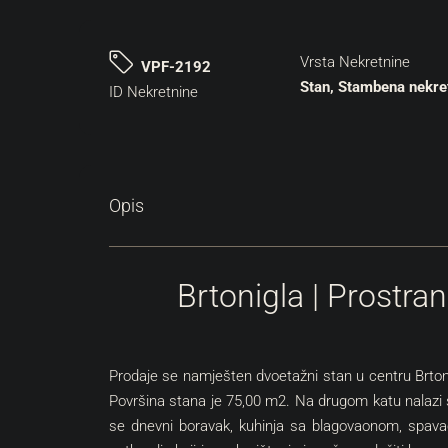
Vrsta Nekretnine
VPF-2192
Stan, Stambena nekre
ID Nekretnine
Opis
Brtonigla | Prostra
Prodaje se namješten dvoetažni stan u centru Brtoni
Površina stana je 75,00 m2. Na drugom katu nalazi s
se dnevni boravak, kuhinja sa blagovaonom, spava