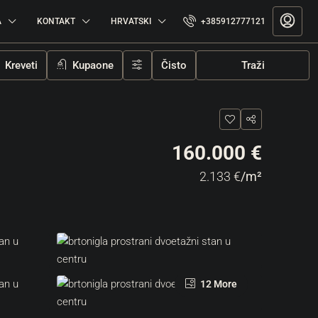
A
KONTAKT
HRVATSKI
+385912777121
Kreveti
Kupaone
Čisto
Traži
160.000 €
2.133 €
/m²
12 More