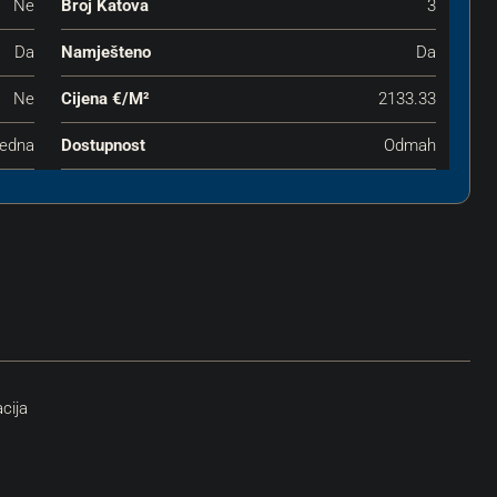
Ne
Broj Katova
3
Da
Namješteno
Da
Ne
Cijena €‎/m²
2133.33
edna
Dostupnost
Odmah
acija