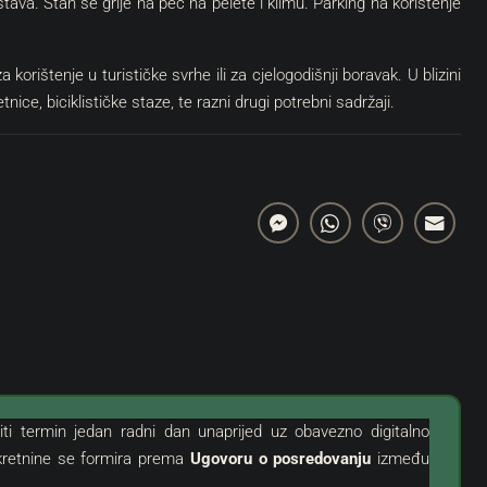
ostava. Stan se grije na peć na pelete i klimu. Parking na korištenje
korištenje u turističke svrhe ili za cjelogodišnji boravak. U blizini
etnice, biciklističke staze, te razni drugi potrebni sadržaji.
iti termin jedan radni dan unaprijed uz obavezno digitalno
ekretnine se formira prema
Ugovoru o posredovanju
između