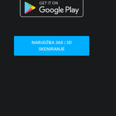
Lovrečica | Moderan Stan U Prizemlju Sa
Vrtom U Novogradnji
Hrvatska, Istra, Umag, Lovrečica
44
m²
1.5
1
113
m²
STAN, STAMBENA NEKRETNINA
NARUDŽBA 360 | 3D
SKENIRANJE