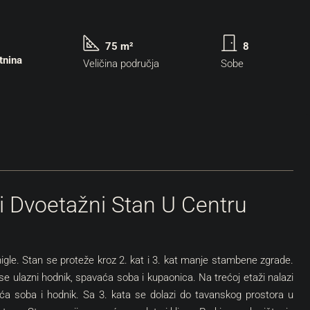
75 m²
8
tnina
Veličina područja
Sobe
ni Dvoetažni Stan U Centru
gle. Stan se proteže kroz 2. kat i 3. kat manje stambene zgrade.
e ulazni hodnik, spavaća soba i kupaonica. Na trećoj etaži nalazi
ća soba i hodnik. Sa 3. kata se dolazi do tavanskog prostora u