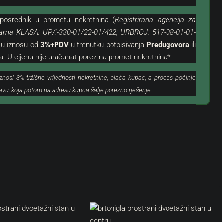
osrednik u prometu nekretnina (
Registrirana agencija za
inama KLASA: UP/I-330-01/22-01/422; URBROJ: 517-08-01-01-
 u iznosu od
3%+PDV
u trenutku potpisivanja
Predugovora
ili
. U cijenu nije uračunat porez na promet nekretnina*
nosi 3% tržišne vrijednosti nekretnine, plaća kupac, a proces počinje
319.000 €
ravu, koja potom na adresu kupca šalje porezno rješenje.
3.544 €
/m²
n Stan Sa Garažom Na
Novigrad, Okolica | Dvoetažni 
Odličnoj Lokaciji S Pogledom 
, Umag, Umag
Hrvatska, Istra, Novigrad, Novigrad (
2
90
m²
3
1
EKRETNINA
STAN, STAMBENA NEKRETNINA