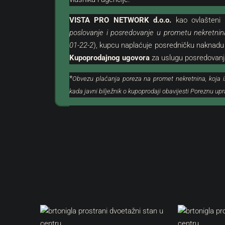
VISTA PRO NETWORK d.o.o.
kao
ovlašteni
p
poslovanje i posredovanje u prometu nekretn
01-22-2
), kupcu naplaćuje posredničku naknadu
Kupoprodajnog ugovora
za uslugu posredovanja
*
Obvezu plaćanja poreza na promet nekretnina, koja iz
205.000 €
380.000 €
kada javni bilježnik o kupoprodaji obavijesti Poreznu up
208 €
/m²
2.969 €
/m²
Grožnjan Okolica | Atraktivno Građevinsko
Umag | Luksuza
Zemljište
Izvrsnoj Lokaciji
Hrvatska, Istra, Buje, Grožnjan
Hrvatska, Istra
985
m²
128
m²
3
GRAĐEVINSKO, ZEMLJIŠTE
STAN, STAMBENA N