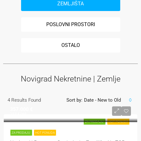
ZEMLJIŠTA
POSLOVNI PROSTORI
OSTALO
Novigrad Nekretnine | Zemlje
4
Results Found
Sort by:
Date - New to Old
357.000 €
193 €
/m²
ZA PRODAJU
HOT PONUDA
ZA PRODAJU
HOT PONUDA