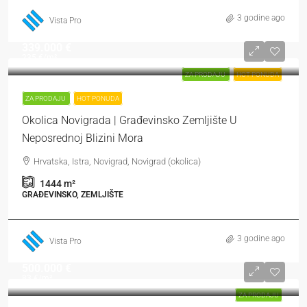
3 godine ago
Vista Pro
339.000 €
235 €
/m²
ZA PRODAJU
HOT PONUDA
ZA PRODAJU
HOT PONUDA
Okolica Novigrada | Građevinsko Zemljište U
Neposrednoj Blizini Mora
Hrvatska, Istra, Novigrad, Novigrad (okolica)
1444
m²
GRAĐEVINSKO, ZEMLJIŠTE
3 godine ago
Vista Pro
500.000 €
83 €
/m²
ZA PRODAJU