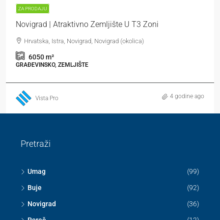
ZA PRODAJU
Novigrad | Atraktivno Zemljište U T3 Zoni
Hrvatska, Istra, Novigrad, Novigrad (okolica)
6050
m²
GRAĐEVINSKO, ZEMLJIŠTE
4 godine ago
Vista Pro
Pretraži
Umag
(99)
Buje
(92)
Novigrad
(36)