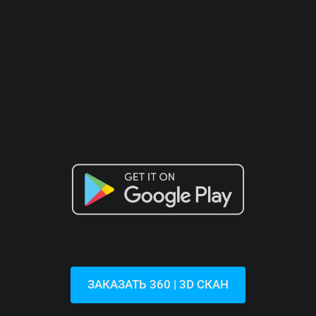
Ловречица | Современная Квартира На П
Этаже С Садом В Новом Доме
Хорватия, Истрия, Умаг, Ловречица
44
м²
1.5
1
113
м²
КВАРТИРА, ЖИЛАЯ НЕДВИЖИМОСТЬ
ЗАКАЗАТЬ 360 | 3D СКАН