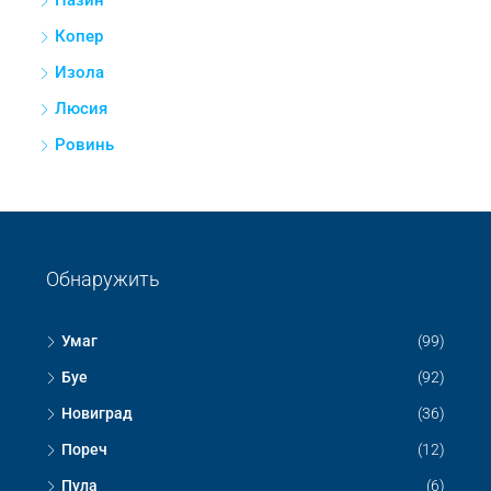
Пазин
Копер
Изола
Люсия
Ровинь
Обнаружить
Умаг
(99)
Буе
(92)
Новиград
(36)
Пореч
(12)