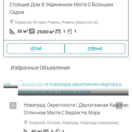
Стоящий Дом В Уединенном Месте С Большим
Садом
Хорватия, Истрия, Ровинь, Ровинь (окресности)
30
м²
1
1
25200
м²
Call
Email
Избранные Объявления
319.000 €
3.544 €
/м²
Новиград, Окрестности | Двухэтажная Квартира В
Отличном Месте С Видом На Море
Хорватия, Истрия, Новиград, Новиград (окружение)
90
м²
3
1