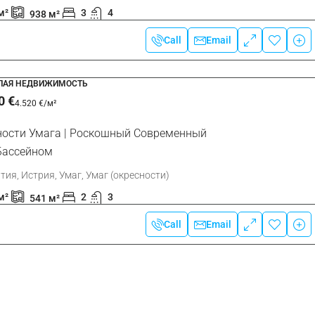
м²
3
4
938
м²
Call
Email
ЛАЯ НЕДВИЖИМОСТЬ
0 €
4.520 €
/м²
ности Умага | Роскошный Современный
Бассейном
тия, Истрия, Умаг, Умаг (окресности)
м²
2
3
541
м²
Call
Email