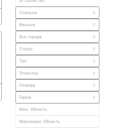
Спальни
Ванные
Все города
Статус
Тип
Этикетка
Номера
Гараж