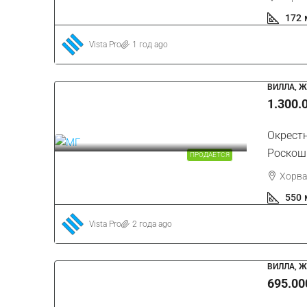
172
Vista Pro
1 год ago
205.000 €
208 €
/м²
ВИЛЛА, 
1.300.
Окрестности Грожнян |
Окрестн
Привлекательная Земля
Роскош
ПРОДАЕТСЯ
Хорватия, Истрия, Буе, Гр
Хорва
985
м²
СТРОИТЕЛЬСТВО, ЗЕМЛЯ
550
Vista Pro
2 года ago
ВИЛЛА, 
695.00