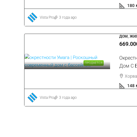
180
Vista Pro
3 года ago
ДОМ, ЖИ
669.00
Окрест
ПРОДАЕТСЯ
Дом С 
Хорва
148
Vista Pro
3 года ago