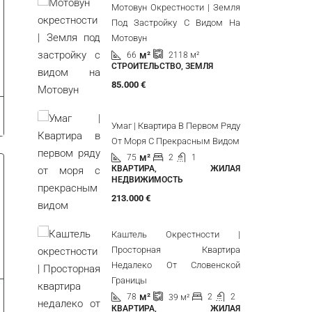
Мотовун Окрестности | Земля
Под Застройку С Видом На
Мотовун
м²
66
2118
м²
СТРОИТЕЛЬСТВО, ЗЕМЛЯ
85.000 €
Умаг | Квартира В Первом Ряду
От Моря С Прекрасным Видом
м²
75
2
1
КВАРТИРА, ЖИЛАЯ
НЕДВИЖИМОСТЬ
213.000 €
Каштель Окрестности |
Просторная Квартира
Недалеко От Словенской