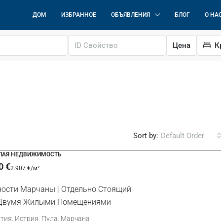
ДОМ
ИЗБРАННОЕ
ОБЪЯВЛЕНИЯ
БЛОГ
О НА
Цена
К
Sort by:
Default Order
ЛАЯ НЕДВИЖИМОСТЬ
0 €
2.907 €
/м²
380.000 €
2.969 €
/м²
ности Марчаны | Отдельно Стоящий
Двумя Жилыми Помещениями
Умаг | Роскошная Квартира С Гаражо
В Отличном Месте
тия, Истрия, Пула, Марчана