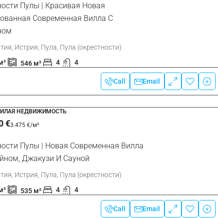
ности Пулы | Красивая Новая
ованная Современная Вилла С
ном
тия, Истрия, Пула, Пула (окрестности)
м²
4
4
546
м²
Call
Email
ЖИЛАЯ НЕДВИЖИМОСТЬ
0 €
3.475 €
/м²
ности Пулы | Новая Современная Вилла
ейном, Джакузи И Сауной
тия, Истрия, Пула, Пула (окрестности)
м²
4
4
535
м²
Call
Email