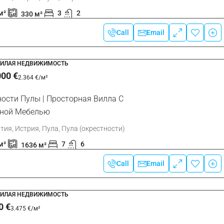
м²
3
2
330
м²
Хорватия, Истрия, Умаг, Умаг
128
м²
3
2
Call
Email
КВАРТИРА, ЖИЛАЯ НЕДВИЖИМОСТЬ
ЖИЛАЯ НЕДВИЖИМОСТЬ
000 €
2.364 €
/м²
ости Пулы | Просторная Вилла С
 Под Застройку
ной Мебелью
ожнян
тия, Истрия, Пула, Пула (окрестности)
м²
7
6
1636
м²
Call
Email
ЖИЛАЯ НЕДВИЖИМОСТЬ
0 €
3.475 €
/м²