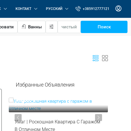
С
КОНТАКТ
РУССКИЙ
+385912777121
ровати
Ванны
чистый
Поиск
Избранные Объявления
319.000 €
287.000
3.544 €
/м²
6.522 €
/м²
м
Новиград, Окрестности | Двухэтажная
Ловречи
Квартира В Отличном Месте С Видом
Первом