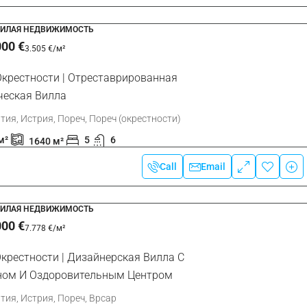
ЖИЛАЯ НЕДВИЖИМОСТЬ
000 €
3.505 €
/м²
Окрестности | Отреставрированная
ческая Вилла
тия, Истрия, Пореч, Пореч (окрестности)
м²
5
6
1640
м²
Call
Email
ЖИЛАЯ НЕДВИЖИМОСТЬ
000 €
7.778 €
/м²
крестности | Дизайнерская Вилла С
ном И Оздоровительным Центром
тия, Истрия, Пореч, Врсар