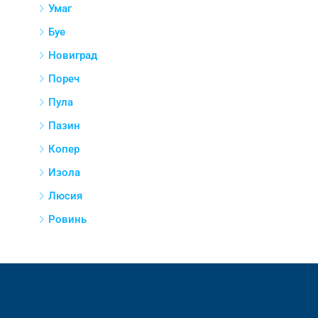
Города
Умаг
Буе
Новиград
Пореч
Пула
Пазин
Копер
Изола
Люсия
Ровинь