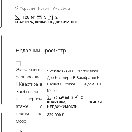
На Море
Хорват
Хорватия, Истрия, Новиград, Новиград
44
м
КВАРТИР
(окружение)
90
м²
3
1
КВАРТИРА, ЖИЛАЯ НЕДВИЖИМОСТЬ
Недавний Просмотр
Эксклюзивная Распродажа |
Две Квартиры В Замбратии На
Первом Этаже С Видом На
Море
м²
86
2
2
КВАРТИРА, ЖИЛАЯ
НЕДВИЖИМОСТЬ
329.000 €