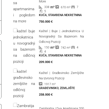
More
m²
338
7
670
m²
5
KUĆA, STAMBENA NEKRETNINA
750.000 €
Kaštel | Buje | Jednokatnica U
Novogradnji Sa Bazenom Na
Odlicnoj Poziciji
m²
150
4
742
m²
4
KUĆA, STAMBENA NEKRETNINA
209.000 €
Kaštel | Građevinsko Zemljište
Na Izvrsnoj Poziciji
1917
m²
GRAĐEVINSKO, ZEMLJIŠTE
258.000 €
Zambratija | Dva Apartmana 200