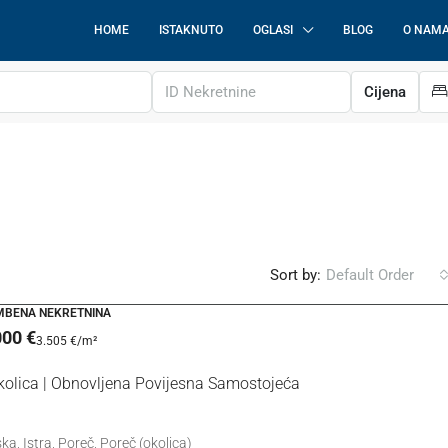
HOME
ISTAKNUTO
OGLASI
BLOG
O NAM
Cijena
Sort by:
Default Order
AMBENA NEKRETNINA
000 €
3.505 €
/m²
380.000 €
2.969 €
/m²
kolica | Obnovljena Povijesna Samostojeća
Umag | Luksuzan Stan Sa Garažom Na
Izvrsnoj Lokaciji
ka, Istra, Poreč, Poreč (okolica)