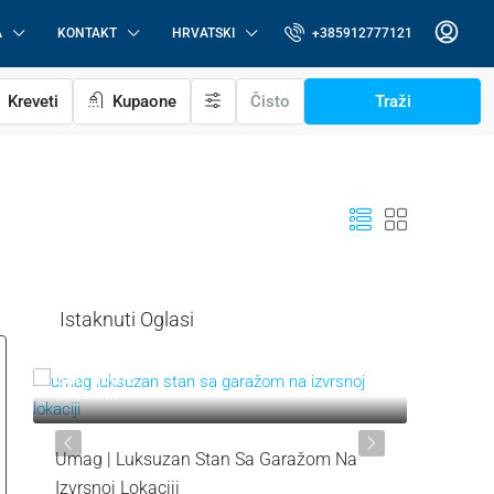
A
KONTAKT
HRVATSKI
+385912777121
Kreveti
Kupaone
Čisto
Traži
Istaknuti Oglasi
319.000 €
287.000
3.544 €
/m²
6.522 €
/m
Novigrad, Okolica | Dvoetažni Stan Na
Lovrečic
Odličnoj Lokaciji S Pogledom Na More
Vrtom U