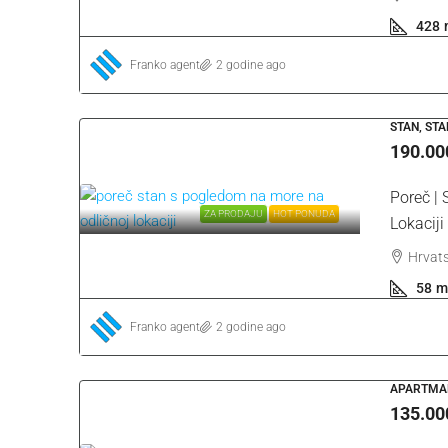
428
Franko agent
2 godine ago
205.000 €
208 €
/m²
STAN, ST
190.00
Grožnjan Okolica | Atrak
Poreč |
Zemljište
ZA PRODAJU
HOT PONUDA
Lokaciji
Hrvatska, Istra, Buje, Grožnja
Hrvats
985
m²
GRAĐEVINSKO, ZEMLJIŠTE
58
m
Franko agent
2 godine ago
APARTMAN
135.00