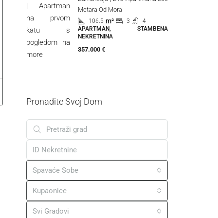
Metara Od Mora
m²
106.5
3
4
APARTMAN, STAMBENA
NEKRETNINA
357.000 €
Pronađite Svoj Dom
Spavaće Sobe
Kupaonice
Svi Gradovi