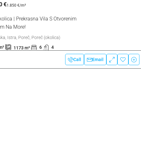
0 €
1.850 €
/m²
olica | Prekrasna Vila S Otvorenim
m Na More!
ka, Istra, Poreč, Poreč (okolica)
m²
6
4
1173
m²
Call
Email