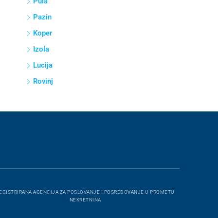
Pula
Pazin
Koper
Izola
Lucija
Rovinj
EGISTRIRANA AGENCIJA ZA POSLOVANJE I POSREDOVANJE U PROMETU
NEKRETNINA