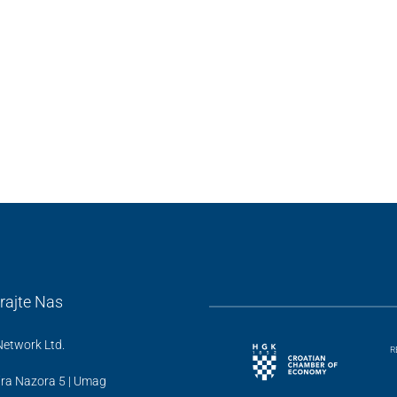
rajte Nas
Network Ltd.
R
ira Nazora 5 | Umag