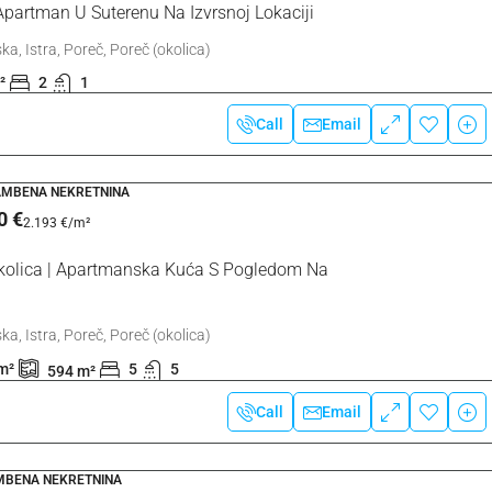
Apartman U Suterenu Na Izvrsnoj Lokaciji
ka, Istra, Poreč, Poreč (okolica)
²
2
1
Call
Email
AMBENA NEKRETNINA
0 €
2.193 €
/m²
kolica | Apartmanska Kuća S Pogledom Na
ka, Istra, Poreč, Poreč (okolica)
m²
5
5
594
m²
Call
Email
AMBENA NEKRETNINA