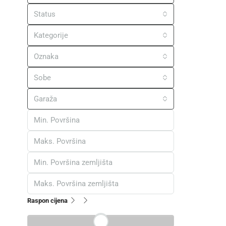
Status
Kategorije
Oznaka
Sobe
Garaža
Raspon cijena