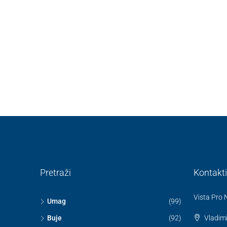
Pretraži
Kontakti
Vista Pro 
Umag
(99)
Buje
(92)
Vladim