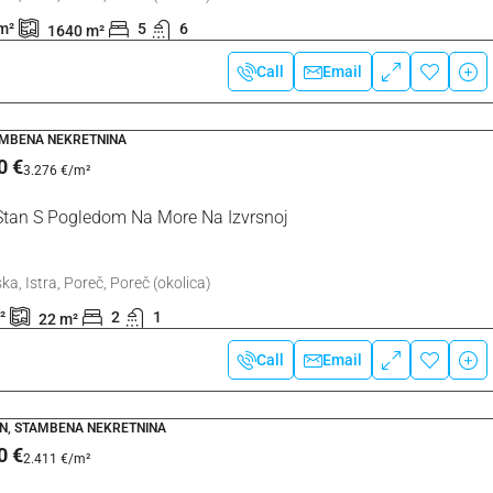
m²
5
6
1640
m²
Hrvatska, Istra, Umag, Umag
128
m²
3
2
Call
Email
STAN, STAMBENA NEKRETNINA
AMBENA NEKRETNINA
0 €
3.276 €
/m²
tivno Građevinsko
 Stan S Pogledom Na More Na Izvrsnoj
n
ka, Istra, Poreč, Poreč (okolica)
²
2
1
22
m²
Call
Email
, STAMBENA NEKRETNINA
0 €
2.411 €
/m²