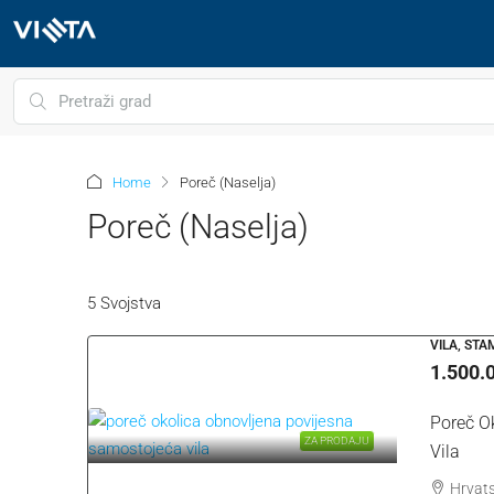
Home
Poreč (Naselja)
Poreč (Naselja)
5 Svojstva
VILA, ST
1.500.
Poreč O
ZA PRODAJU
Vila
Hrvats