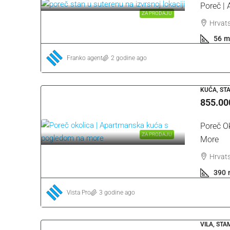
Poreč | 
ZA PRODAJU
Hrvats
56
m
Franko agent
2 godine ago
KUĆA, ST
855.00
Poreč O
ZA PRODAJU
More
Hrvats
390
Vista Pro
3 godine ago
VILA, ST