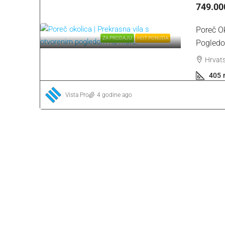
749.00
Poreč Ok
ZA PRODAJU
HOT PONUDA
Pogledo
Hrvats
405
Vista Pro
4 godine ago