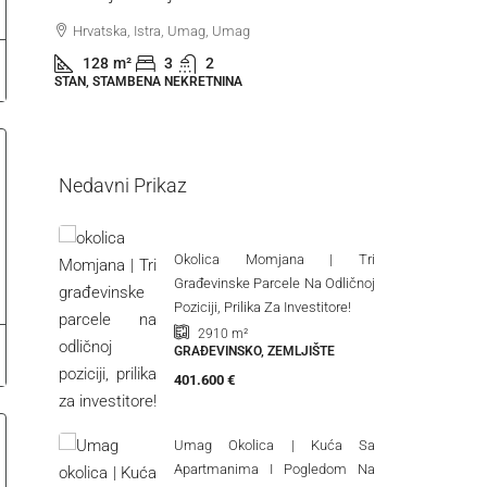
Hrvatska, Istra, Novigrad, Novigrad (okolica)
Hrvatsk
90
m²
3
1
44
m
STAN, STAMBENA NEKRETNINA
STAN, ST
Nedavni Prikaz
Okolica Momjana | Tri
Građevinske Parcele Na Odličnoj
Poziciji, Prilika Za Investitore!
2910
m²
GRAĐEVINSKO, ZEMLJIŠTE
401.600 €
Umag Okolica | Kuća Sa
Apartmanima I Pogledom Na