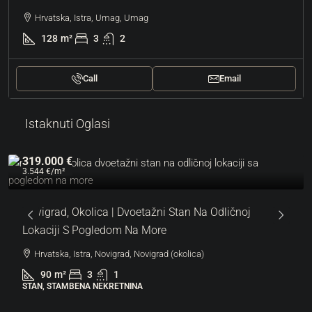
Hrvatska, Istra, Umag, Umag
128
m²
3
2
Call
Email
Istaknuti Oglasi
319.000 €
3.544 €
/m²
Novigrad, Okolica | Dvoetažni Stan Na Odličnoj
Lokaciji S Pogledom Na More
Hrvatska, Istra, Novigrad, Novigrad (okolica)
90
m²
3
1
STAN, STAMBENA NEKRETNINA