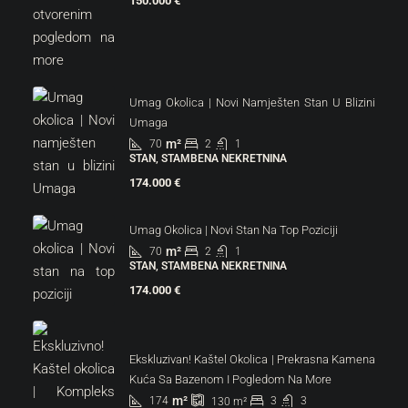
150.000 €
Umag Okolica | Novi Namješten Stan U Blizini
Umaga
m²
70
2
1
STAN, STAMBENA NEKRETNINA
174.000 €
Umag Okolica | Novi Stan Na Top Poziciji
m²
70
2
1
STAN, STAMBENA NEKRETNINA
174.000 €
Ekskluzivan! Kaštel Okolica | Prekrasna Kamena
Kuća Sa Bazenom I Pogledom Na More
m²
174
3
3
130
m²