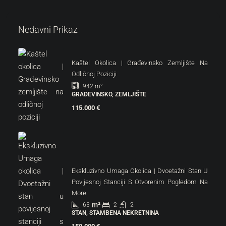
Nedavni Prikaz
Kaštel Okolica | Građevinsko Zemljište Na
Odličnoj Poziciji
942
m²
GRAĐEVINSKO, ZEMLJIŠTE
115.000 €
Ekskluzivno Umaga Okolica | Dvoetažni Stan U
Povijesnoj Stanciji S Otvorenim Pogledom Na
More
m²
63
2
2
STAN, STAMBENA NEKRETNINA