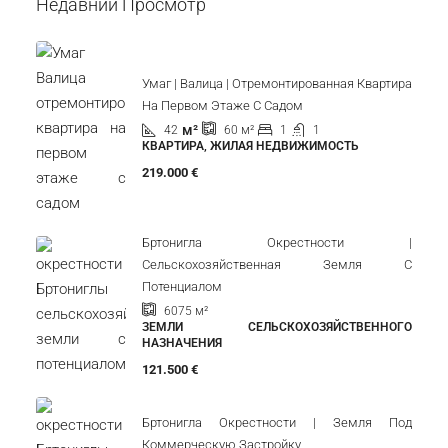
Новиград, Окрестности | Двухэтажная Квартира В
Отличном Месте С Видом На Море
Хорватия, Истрия, Новиград, Новиград (окружение)
90
м²
3
1
КВАРТИРА, ЖИЛАЯ НЕДВИЖИМОСТЬ
Недавний Просмотр
Умаг | Валица | Отремонтированная Квартира
На Первом Этаже С Садом
м²
42
1
1
60
м²
КВАРТИРА, ЖИЛАЯ НЕДВИЖИМОСТЬ
219.000 €