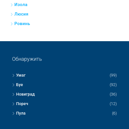
Умаг
Буе
Новиград
Пореч
Пула
Пазин
Копер
Изола
Люсия
Ровинь