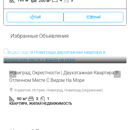
ПРОДАЕТСЯ
ГОРЯЧЕЕ ПРЕДЛОЖЕНИЕ
ДОМ, ЖИЛАЯ НЕДВИЖИМОСТЬ
423.000 €
2.227 €
/м²
Умаг | Црвени Врх | Дом С Видом На Море |
Недвижимость
Хорватия, Истрия, Умаг, Црвени Врх
190
м²
4
3
200
м²
Call
Email
Избранные Объявления
319.000 €
3.544 €
/м²