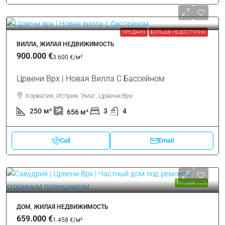
КВАРТИРА, ЖИЛАЯ НЕДВИЖИМОСТЬ
319.000 €
6.646 €
/м²
Црвени Врх | Квартира В Курорте С Садом И Видом
На Море
Хорватия, Истрия, Умаг, Црвени Врх
48
м²
1
1
Call
Email
ПРОДАНО
БОЛЬШЕ НЕДОСТУПНО
ВИЛЛА, ЖИЛАЯ НЕДВИЖИМОСТЬ
900.000 €
3.600 €
/м²
Црвени Врх | Новая Вилла С Бассейном
Хорватия, Истрия, Умаг, Црвени Врх