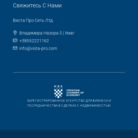
Обнаружить
Умаг
(99)
Буе
(92)
Новиград
(36)
Пореч
(12)
Пула
(6)
Свяжитесь С Нами
Виста Про Сеть Лтд.
Владимира Назора 5 | Умаг
+38552221162
info@vista-pro.com