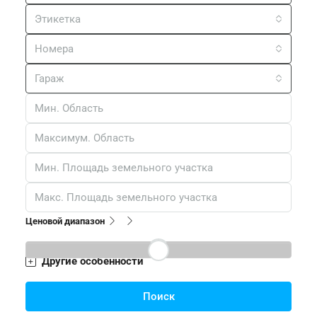
Спальни
Ванные
Все города
Статус
Тип
Этикетка
Номера
Гараж