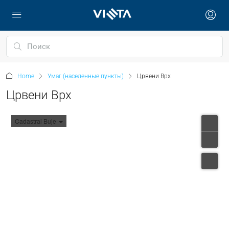
Home
Умаг (населенные пункты)
Црвени Врх
Црвени Врх
Cadastral Buje