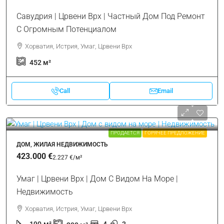
250
м²
3
4
656
м²
Call
Email
ПРОДАЕТСЯ
ДОМ, ЖИЛАЯ НЕДВИЖИМОСТЬ
659.000 €
1.458 €
/м²
Савудрия | Црвени Врх | Частный Дом Под Ремонт
С Огромным Потенциалом
Хорватия, Истрия, Умаг, Црвени Врх
452
м²
Call
Email