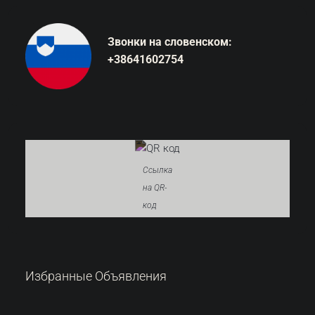
Звонки на словенском:
+38641602754
Ссылка
на QR-
код
287.000 €
Избранные Объявления
6.522 €
/м²