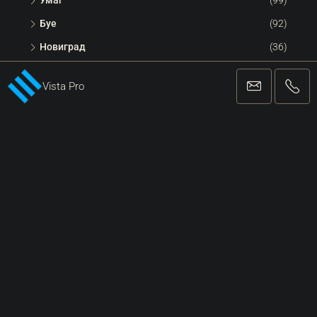
Умаг
(99)
Буе
(92)
Новиград
(36)
Пореч
(12)
Vista Pro
Пула
(6)
Свяжитесь С Нами
Виста Про Сеть Лтд.
Владимира Назора 5 | Умаг
+38552221162
info@vista-pro.com