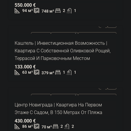
550.000 €
94
м²
2
1
748
м²
ПРОДАЕТСЯ
ЭКСКЛЮЗИВНЫЙ
ГОРЯЧЕЕ ПРЕДЛОЖЕНИЕ
Каштель | Инвестиционная Возможность |
Квартира С Собственной Оливковой Рощей,
Террасой И Парковочным Местом
133.000 €
63
м²
1
1
379
м²
ПРОДАЕТСЯ
ЭКСКЛЮЗИВНЫЙ
ГОРЯЧЕЕ ПРЕДЛОЖЕНИЕ
Центр Новиграда | Квартира На Первом
Этаже С Садом, В 150 Метрах От Пляжа
430.000 €
86
м²
2
2
70
м²