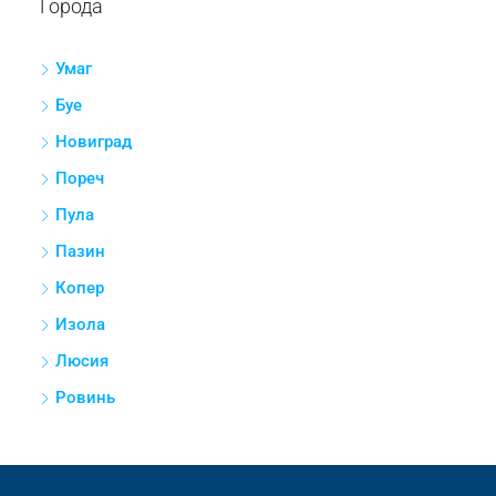
Города
Умаг
Буе
Новиград
Пореч
Пула
Пазин
Копер
Изола
Люсия
Ровинь