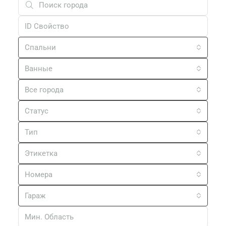
Спальни
Ванные
Все города
Статус
Тип
Этикетка
Номера
Гараж