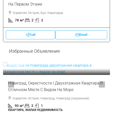
На Первом Этаже
Хорватия, Истрия, Буе, Каригадор
78
м²
2
2
Call
Email
Избранные Объявления
319.000 €
3.544 €
/м²
Новиград, Окрестности | Двухэтажная Квартира В
Отличном Месте С Видом На Море
Хорватия, Истрия, Новиград, Новиград (окружение)
90
м²
3
1
КВАРТИРА, ЖИЛАЯ НЕДВИЖИМОСТЬ