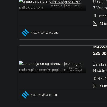
Umag | V
NAPRODAJ
NA ČAKANJU
Z Vrtom
Hrvašk
42
m
Vista Pro
2 leta ago
STANOVAN
235.00
Zambrat
PRODANO
Nadstro
Hrvašk
56
m
Vista Pro
3 leta ago