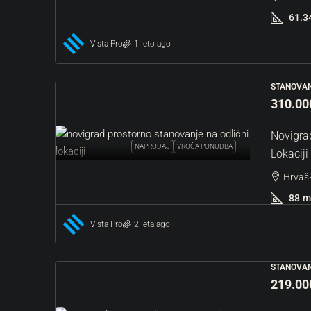
Hrvaška, Istra, Buje, Grožnja
61.3
985
m²
GRADBENO, ZEMLJIŠČE
Vista Pro
1 leto ago
STANOVAN
310.00
Novigra
NAPRODAJ
VROČA PONUDBA
Lokaciji
Hrvašk
88
m
Vista Pro
2 leta ago
STANOVAN
219.00