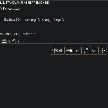
JE, STANOVANJSKE NEPREMIČNINE
0 €
3.065 €
/m²
 Okolica | Stanovanje V Karigadorju V
a, Istra, Buje, Karigador
²
2
2
Call
Email