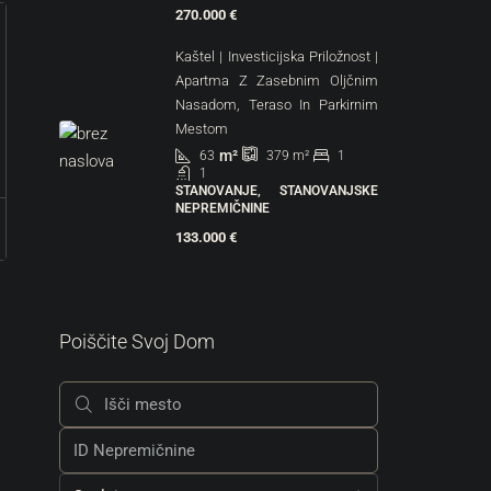
270.000 €
Kaštel | Investicijska Priložnost |
Apartma Z Zasebnim Oljčnim
Nasadom, Teraso In Parkirnim
Mestom
m²
63
1
379
m²
1
STANOVANJE, STANOVANJSKE
NEPREMIČNINE
133.000 €
Poiščite Svoj Dom