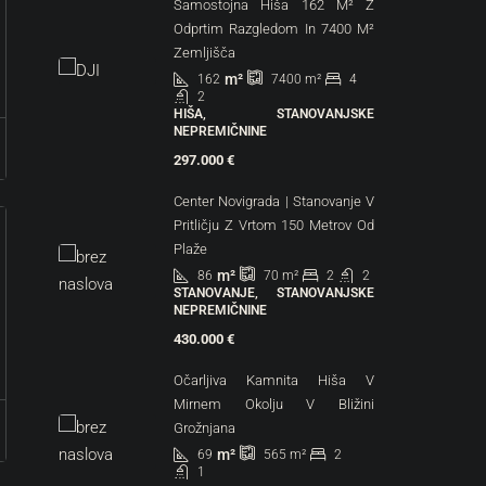
Samostojna Hiša 162 M² Z
Odprtim Razgledom In 7400 M²
Zemljišča
m²
162
4
7400
m²
2
HIŠA, STANOVANJSKE
NEPREMIČNINE
297.000 €
Center Novigrada | Stanovanje V
Pritličju Z Vrtom 150 Metrov Od
Plaže
m²
86
2
2
70
m²
STANOVANJE, STANOVANJSKE
NEPREMIČNINE
430.000 €
Očarljiva Kamnita Hiša V
Mirnem Okolju V Bližini
Grožnjana
m²
69
2
565
m²
1