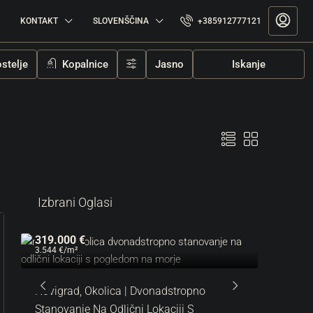
KONTAKT
SLOVENŠČINA
+385912777121
stelje
Kopalnice
Jasno
Iskanje
Izbrani Oglasi
319.000 €
287.000
3.544 €
/m²
6.522 €
/m
Na
Novigrad, Okolica | Dvonadstropno
Lovrečic
Stanovanje Na Odlični Lokaciji S
Z Vrtom