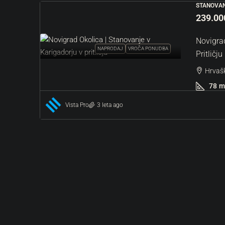
STANOVAN
239.00
Novigrad
NAPRODAJ
VROČA PONUDBA
Pritličju
Hrvašk
78
m
Vista Pro
3 leta ago