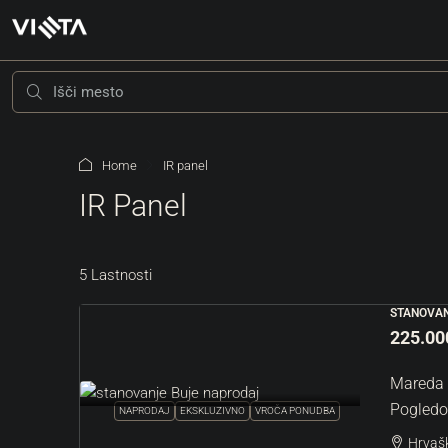
Home
IR panel
IR Panel
5 Lastnosti
STANOVAN
205.000 €
208 €
/m²
225.00
Mareda 
Grožnjan Okolica | Atrak
Pogledo
NAPRODAJ
EKSKLUZIVNO
VROČA PONUDBA
Zemljišče
Hrvašk