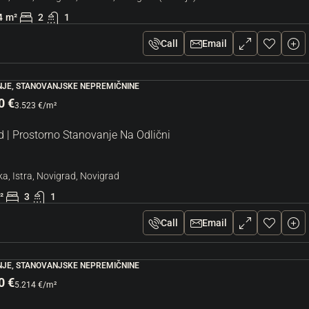
n
4
m²
2
1
Hrvaška, Istra, Umag, Umag
128
m²
3
2
Call
Email
STANOVANJE, STANOVANJSKE NEPREMIČNINE
JE, STANOVANJSKE NEPREMIČNINE
0 €
3.523 €
/m²
d | Prostorno Stanovanje Na Odlični
a, Istra, Novigrad, Novigrad
²
3
1
Call
Email
JE, STANOVANJSKE NEPREMIČNINE
0 €
5.214 €
/m²