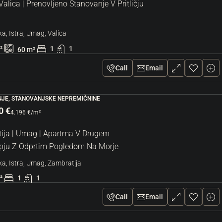
alica | Prenovljeno Stanovanje V Pritličju
a, Istra, Umag, Valica
²
1
1
60
m²
Call
Email
JE, STANOVANJSKE NEPREMIČNINE
0 €
4.196 €
/m²
ija | Umag | Apartma V Drugem
pju Z Odprtim Pogledom Na Morje
a, Istra, Umag, Zambratija
²
1
1
Call
Email