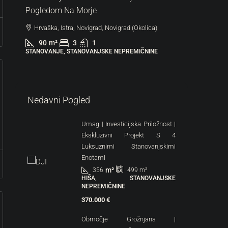
Pogledom Na Morje
Hrvaška
Hrvaška, Istra, Novigrad, Novigrad (Okolica)
44
m
STANOVAN
90
m²
3
1
STANOVANJE, STANOVANJSKE NEPREMIČNINE
Nedavni Pogled
Umag | Investicijska Priložnost |
Ekskluzivni Projekt S 4
Luksuznimi Stanovanjskimi
Enotami
m²
356
499
m²
HIŠA, STANOVANJSKE
NEPREMIČNINE
370.000 €
Območje Grožnjana |