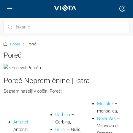
Home
Poreč
Poreč
Poreč Nepremičnine | Istra
Seznam naselij v občini Poreč:
Mušalež
–
monsalica,
Garbina
–
Nova Vas
–
Antonci
–
Garbina,
Villanova di
Antonzi
Gulići
– Gulič,