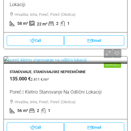
Lokaciji
Hrvaška, Istra, Poreč, Poreč (Okolica)
58
m²
2
1
22
m²
Call
Email
NAPRODAJ
STANOVANJE, STANOVANJSKE NEPREMIČNINE
135.000 €
2.411 €
/m²
Poreč | Kletno Stanovanje Na Odlični Lokaciji
Hrvaška, Istra, Poreč, Poreč (Okolica)
56
m²
2
1
Call
Email