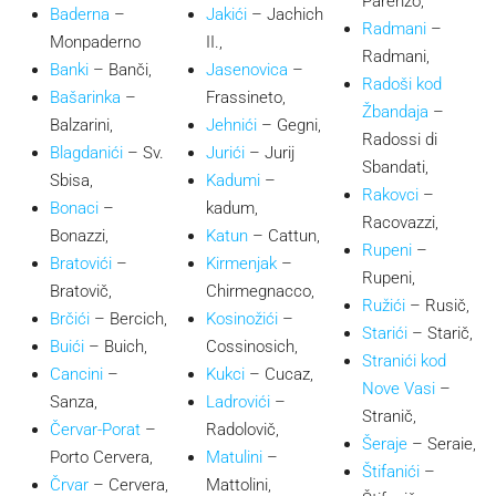
Parenzo,
Baderna
–
Jakići
– Jachich
Radmani
–
Monpaderno
II.,
Radmani,
Banki
– Banči,
Jasenovica
–
Radoši kod
Bašarinka
–
Frassineto,
Žbandaja
–
Balzarini,
Jehnići
– Gegni,
Radossi di
Blagdanići
– Sv.
Jurići
– Jurij
Sbandati,
Sbisa,
Kadumi
–
Rakovci
–
Bonaci
–
kadum,
Racovazzi,
Bonazzi,
Katun
– Cattun,
Rupeni
–
Bratovići
–
Kirmenjak
–
Rupeni,
Bratovič,
Chirmegnacco,
Ružići
– Rusič,
Brčići
– Bercich,
Kosinožići
–
Starići
– Starič,
Buići
– Buich,
Cossinosich,
Stranići kod
Cancini
–
Kukci
– Cucaz,
Nove Vasi
–
Sanza,
Ladrovići
–
Stranič,
Červar-Porat
–
Radolovič,
Šeraje
– Seraie,
Porto Cervera,
Matulini
–
Štifanići
–
Črvar
– Cervera,
Mattolini,