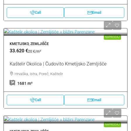
Call
Email
NAPRODAJ
KMETIJSKO, ZEMLJIŠČE
33.620 €
20 €
/m²
Kaštelir Okolica | Čudovito Kmetijsko Zemljišče
Hrvaška, Istra, Poreč, Kaštelir
1681
m²
Call
Email
NAPRODAJ