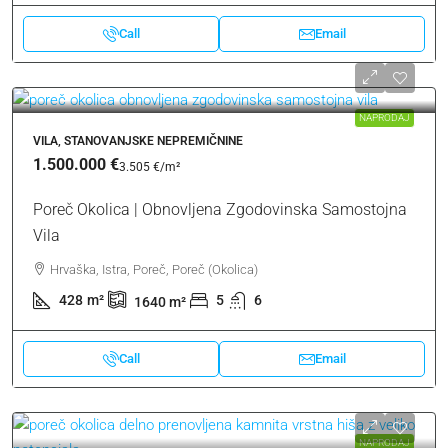
Call
Email
NAPRODAJ
VILA, STANOVANJSKE NEPREMIČNINE
1.500.000 €
3.505 €
/m²
Poreč Okolica | Obnovljena Zgodovinska Samostojna
Vila
Hrvaška, Istra, Poreč, Poreč (Okolica)
428
m²
5
6
1640
m²
Call
Email
NAPRODAJ