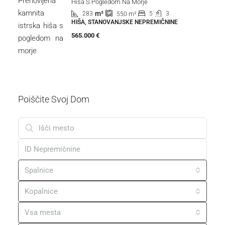
Hiša S Pogledom Na Morje
m²
283
5
3
550
m²
HIŠA, STANOVANJSKE NEPREMIČNINE
565.000 €
Poiščite Svoj Dom
Spalnice
Kopalnice
Vsa mesta