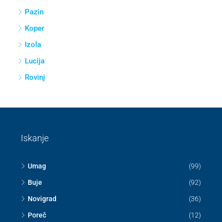
Pazin
Koper
Izola
Lucija
Rovinj
Iskanje
Umag
(99)
Buje
(92)
Novigrad
(36)
Poreč
(12)