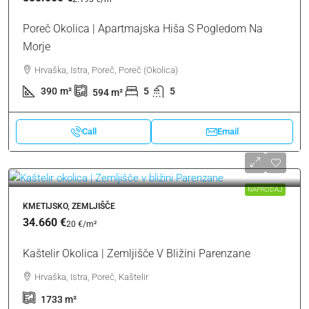
Poreč Okolica | Apartmajska Hiša S Pogledom Na
Morje
Hrvaška, Istra, Poreč, Poreč (Okolica)
390
m²
5
5
594
m²
Call
Email
NAPRODAJ
KMETIJSKO, ZEMLJIŠČE
34.660 €
20 €
/m²
Kaštelir Okolica | Zemljišče V Bližini Parenzane
Hrvaška, Istra, Poreč, Kaštelir
1733
m²