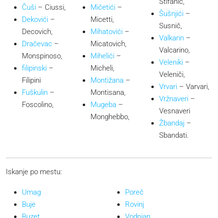
Štifanič,
Čuši
– Ciussi,
Mičetići
–
Šušnjići
–
Dekovići
–
Micetti,
Susnič,
Decovich,
Mihatovići
–
Valkarin
–
Dračevac
–
Micatovich,
Valcarino,
Monspinoso,
Mihelići
–
Veleniki
–
filipinski
–
Micheli,
Veleniči,
Filipini
Montižana
–
Vrvari
– Varvari,
Fuškulin
–
Montisana,
Vržnaveri
–
Foscolino,
Mugeba
–
Vesnaveri
Monghebbo,
Žbandaj
–
Sbandati.
Iskanje po mestu:
Umag
Poreč
Buje
Rovinj
Buzet
Vodnjan