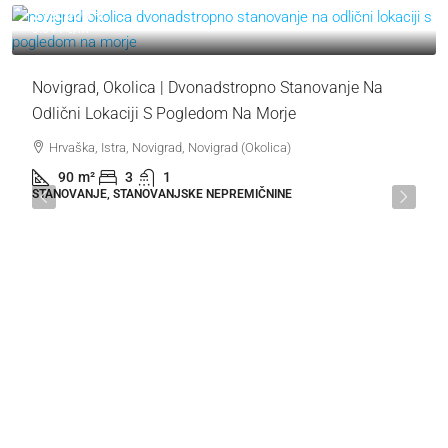
319.000 €
3.544 €
/m²
Novigrad, Okolica | Dvonadstropno Stanovanje Na
Odlični Lokaciji S Pogledom Na Morje
Hrvaška, Istra, Novigrad, Novigrad (Okolica)
90
m²
3
1
STANOVANJE, STANOVANJSKE NEPREMIČNINE