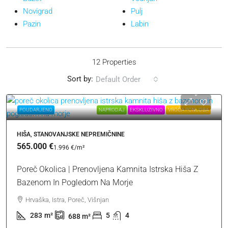
Novigrad
Pulj
Pazin
Labin
12 Properties
Sort by:
Default Order
POUDARJENO
NAPRODAJ
EKSKLUZIVNO
VROČA PONUDBA
HIŠA, STANOVANJSKE NEPREMIČNINE
565.000 €
1.996 €
/m²
Poreč Okolica | Prenovljena Kamnita Istrska Hiša Z
Bazenom In Pogledom Na Morje
Hrvaška, Istra, Poreč, Višnjan
283
m²
5
4
688
m²