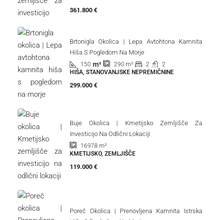
361.800 €
Brtonigla Okolica | Lepa Avtohtona Kamnita
Hiša S Pogledom Na Morje
m²
150
2
2
290
m²
HIŠA, STANOVANJSKE NEPREMIČNINE
299.000 €
Buje Okolica | Kmetijsko Zemljišče Za
Investicijo Na Odlični Lokaciji
16978
m²
KMETIJSKO, ZEMLJIŠČE
119.000 €
Poreč Okolica | Prenovljena Kamnita Istrska