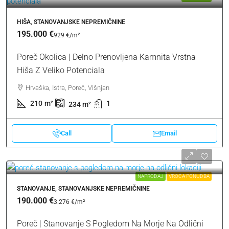
HIŠA, STANOVANJSKE NEPREMIČNINE
195.000 €
929 €
/m²
Poreč Okolica | Delno Prenovljena Kamnita Vrstna
Hiša Z Veliko Potenciala
Hrvaška, Istra, Poreč, Višnjan
210
m²
1
234
m²
Call
Email
NAPRODAJ
VROČA PONUDBA
STANOVANJE, STANOVANJSKE NEPREMIČNINE
190.000 €
3.276 €
/m²
Poreč | Stanovanje S Pogledom Na Morje Na Odlični