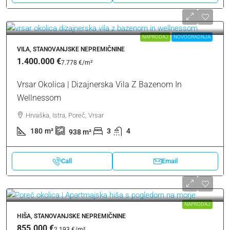
NAPRODAJ
NOVOGRADNJA
VILA, STANOVANJSKE NEPREMIČNINE
1.400.000 €
7.778 €
/m²
Vrsar Okolica | Dizajnerska Vila Z Bazenom In
Wellnessom
Hrvaška, Istra, Poreč, Vrsar
180
m²
3
4
938
m²
Call
Email
NAPRODAJ
HIŠA, STANOVANJSKE NEPREMIČNINE
855.000 €
2.193 €
/m²