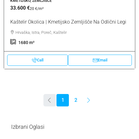
KMETIJSKO, ZEMLJIŠČE
33.600 €
20 €
/m²
Kaštelir Okolica | Kmetijsko Zemljišče Na Odlični Legi
Hrvaška, Istra, Poreč, Kaštelir
1680
m²
Call
Email
1
2
Izbrani Oglasi