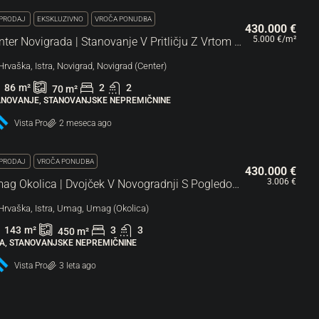
PRODAJ
EKSKLUZIVNO
VROČA PONUDBA
430.000 €
5.000 €
/m²
Center Novigrada | Stanovanje V Pritličju Z Vrtom 150 Metrov Od Plaže
Hrvaška, Istra, Novigrad, Novigrad (Center)
86
m²
2
2
70
m²
ANOVANJE, STANOVANJSKE NEPREMIČNINE
Vista Pro
2 meseca ago
PRODAJ
VROČA PONUDBA
430.000 €
3.006 €
Umag Okolica | Dvojček V Novogradnji S Pogledom Na Morje
Hrvaška, Istra, Umag, Umag (Okolica)
143
m²
3
3
450
m²
ŠA, STANOVANJSKE NEPREMIČNINE
Vista Pro
3 leta ago
PRODAJ
VROČA PONUDBA
440.000 €