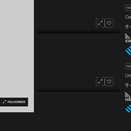
NA
ST
NA
HI
FULLSCREEN
NA