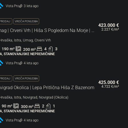
Vista Pro
3 leta ago
PRODAJ
VROČA PONUDBA
423.000 €
2.227 €
/m²
Umag | Crveni Vrh | Hiša S Pogledom Na Morje | Nepremičnina
Hrvaška, Istra, Umag, Crveni Vrh
190
m²
4
3
200
m²
ŠA, STANOVANJSKE NEPREMIČNINE
Vista Pro
4 leta ago
PRODAJ
VROČA PONUDBA
425.000 €
4.722 €
/m²
vigrad Okolica | Lepa Pritlična Hiša Z Bazenom
Hrvaška, Istra, Novigrad, Novigrad (Okolica)
90
m²
2
1
300
m²
ŠA, STANOVANJSKE NEPREMIČNINE
Vista Pro
4 leta ago