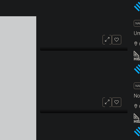
NA
HI
NA
No
HI