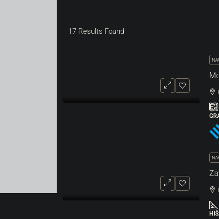
17
Results Found
NA
GR
NA
HI