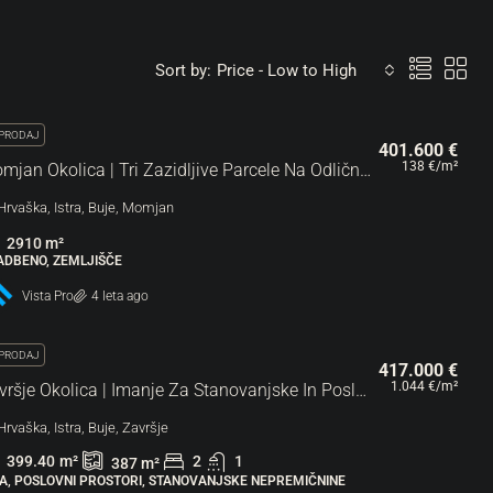
Sort by:
Price - Low to High
PRODAJ
401.600 €
138 €
/m²
Momjan Okolica | Tri Zazidljive Parcele Na Odlični Poziciji, Priložnost Za Investitorje!
Hrvaška, Istra, Buje, Momjan
2910
m²
ADBENO, ZEMLJIŠČE
Vista Pro
4 leta ago
PRODAJ
417.000 €
1.044 €
/m²
Završje Okolica | Imanje Za Stanovanjske In Poslovne Namene
Hrvaška, Istra, Buje, Završje
399.40
m²
2
1
387
m²
ŠA, POSLOVNI PROSTORI, STANOVANJSKE NEPREMIČNINE