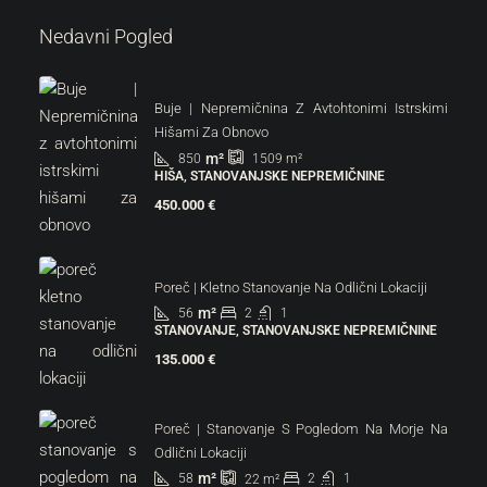
Nedavni Pogled
Buje | Nepremičnina Z Avtohtonimi Istrskimi
Hišami Za Obnovo
m²
850
1509
m²
HIŠA, STANOVANJSKE NEPREMIČNINE
450.000 €
Poreč | Kletno Stanovanje Na Odlični Lokaciji
m²
56
2
1
STANOVANJE, STANOVANJSKE NEPREMIČNINE
135.000 €
Poreč | Stanovanje S Pogledom Na Morje Na
Odlični Lokaciji
m²
58
2
1
22
m²