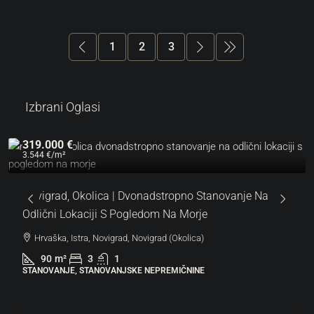
1
2
3
Izbrani Oglasi
319.000 €
3.544 €
/m²
Novigrad, Okolica | Dvonadstropno Stanovanje Na
Odlični Lokaciji S Pogledom Na Morje
Hrvaška, Istra, Novigrad, Novigrad (Okolica)
90
m²
3
1
STANOVANJE, STANOVANJSKE NEPREMIČNINE