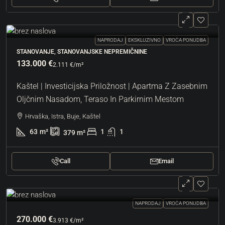
NAPRODAJ
EKSKLUZIVNO
VROČA PONUDBA
STANOVANJE, STANOVANJSKE NEPREMIČNINE
133.000 €
2.111 €
/m²
Kaštel | Investicijska Priložnost | Apartma Z Zasebnim
Oljčnim Nasadom, Teraso In Parkirnim Mestom
Hrvaška, Istra, Buje, Kaštel
63
m²
1
1
379
m²
Call
Email
NAPRODAJ
VROČA PONUDBA
270.000 €
3.913 €
/m²