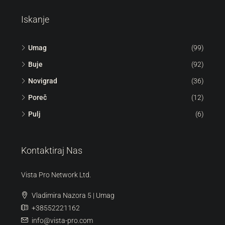
Iskanje
Umag
(99)
Buje
(92)
Novigrad
(36)
Poreč
(12)
Pulj
(6)
Kontaktiraj Nas
Vista Pro Network Ltd.
Vladimira Nazora 5 | Umag
+38552221162
info@vista-pro.com