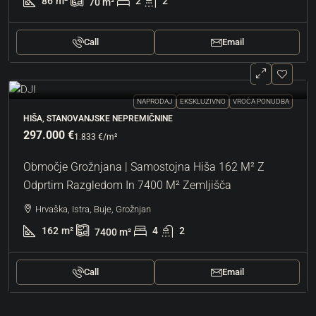
86
m²
2
2
70
m²
Call
Email
NAPRODAJ
EKSKLUZIVNO
VROČA PONUDBA
HIŠA, STANOVANJSKE NEPREMIČNINE
297.000 €
1.833 €
/m²
Območje Grožnjana | Samostojna Hiša 162 M² Z
Odprtim Razgledom In 7400 M² Zemljišča
Hrvaška, Istra, Buje, Grožnjan
162
m²
4
2
7400
m²
Call
Email