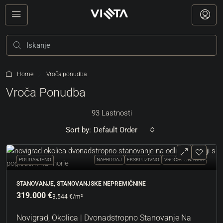
Home
Vroča ponudba
Vroča Ponudba
93 Lastnosti
Sort by:
Default Order
POUDARJENO
NAPRODAJ
EKSKLUZIVNO
VROČA PONUDBA
STANOVANJE, STANOVANJSKE NEPREMIČNINE
319.000 €
3.544 €
/m²
Novigrad, Okolica | Dvonadstropno Stanovanje Na