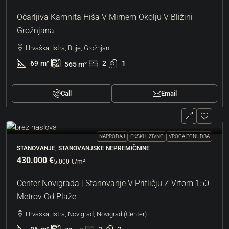
Očarljiva Kamnita Hiša V Mirnem Okolju V Bližini
Grožnjana
Hrvaška, Istra, Buje, Grožnjan
69
m²
2
1
565
m²
Call
Email
NAPRODAJ
EKSKLUZIVNO
VROČA PONUDBA
STANOVANJE, STANOVANJSKE NEPREMIČNINE
430.000 €
5.000 €
/m²
Center Novigrada | Stanovanje V Pritličju Z Vrtom 150
Metrov Od Plaže
Hrvaška, Istra, Novigrad, Novigrad (Center)