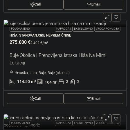
Call
Email
POUDARJENO
NAPRODAJ
EKSKLUZIVNO
VROČA PONUDBA
HIŠA, STANOVANJSKE NEPREMIČNINE
275.000 €
2.402 €
/m²
Buje Okolica | Prenovljena Istrska Hiša Na Mirni
Lokaciji
Hrvaška, Istra, Buje, Buje (okolica)
114.50
m²
3
2
164
m²
Call
Email
POUDARJENO
NAPRODAJ
EKSKLUZIVNO
VROČA PONUDBA