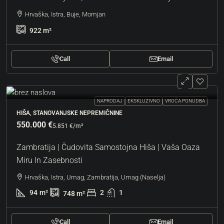
Hrvaška, Istra, Buje, Momjan
922
m²
Call
Email
NAPRODAJ
EKSKLUZIVNO
VROČA PONUDBA
HIŠA, STANOVANJSKE NEPREMIČNINE
550.000 €
5.851 €
/m²
Zambratija | Čudovita Samostojna Hiša | Vaša Oaza
Miru In Zasebnosti
Hrvaška, Istra, Umag, Zambratija, Umag (Naselja)
94
m²
2
1
748
m²
Call
Email