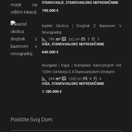
STANOVANJE, STANOVANJSKE NEPREMIČNINE
190.000 €
Kaštel Okolica | Dvojček Z Bazenom V
Novogradnji
m²
190
3
3
332
m²
HIŠA, STANOVANJSKE NEPREMIČNINE
640.000 €
Novigrad | Dajla | Kompleks Samostojnih Hiš
100m Od Morja S 4 Stanovanjskimi Enotami
m²
264
8
4
1002
m²
HIŠA, STANOVANJSKE NEPREMIČNINE
1.180.000 €
Poiščite Svoj Dom