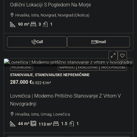
Odlični Lokaciji S Pogledom Na Morje
Hrvaška, Istra, Novigrad, Novigrad (Okolica)
90
m²
3
1
Call
Email
POUDARJENO
NAPRODAJ
EKSKLUZIVNO
VROČA PONUDBA
STANOVANJE, STANOVANJSKE NEPREMIČNINE
287.000 €
6.522 €
/m²
Lovrečica | Moderno Pritlično Stanovanje Z Vrtom V
Novogradnji
Hrvaška, Istra, Umag, Lovrečica
44
m²
1.5
1
113
m²