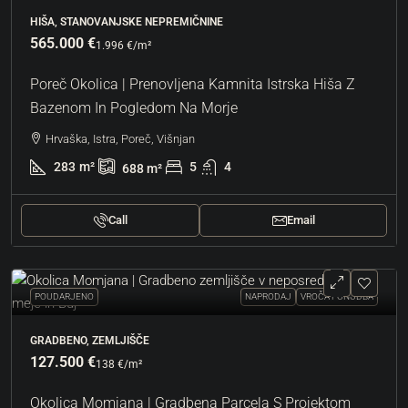
HIŠA, STANOVANJSKE NEPREMIČNINE
565.000 €
1.996 €
/m²
Poreč Okolica | Prenovljena Kamnita Istrska Hiša Z
Bazenom In Pogledom Na Morje
Hrvaška, Istra, Poreč, Višnjan
283
m²
5
4
688
m²
Call
Email
POUDARJENO
NAPRODAJ
VROČA PONUDBA
GRADBENO, ZEMLJIŠČE
127.500 €
138 €
/m²
Okolica Momjana | Gradbena Parcela S Projektom