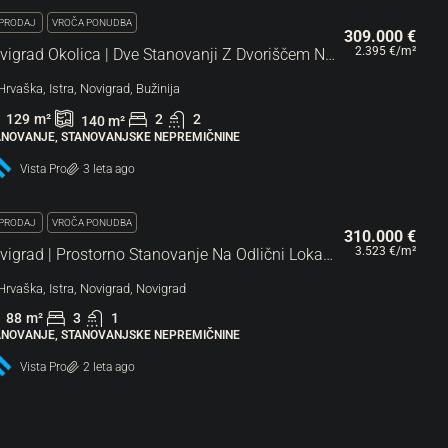
PRODAJ
VROČA PONUDBA
309.000 €
2.395 €
/m²
Novigrad Okolica | Dve Stanovanji Z Dvoriščem Na Mirni Lokaciji
Hrvaška, Istra, Novigrad, Bužinija
129
m²
2
2
140
m²
ANOVANJE, STANOVANJSKE NEPREMIČNINE
Vista Pro
3 leta ago
PRODAJ
VROČA PONUDBA
310.000 €
3.523 €
/m²
Novigrad | Prostorno Stanovanje Na Odlični Lokaciji
Hrvaška, Istra, Novigrad, Novigrad
88
m²
3
1
ANOVANJE, STANOVANJSKE NEPREMIČNINE
Vista Pro
2 leta ago
 VEČ NA VOLJO
315.000 €