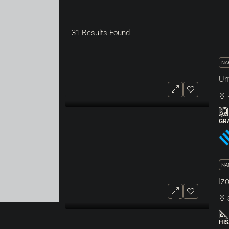
31
Results Found
NA
GR
NA
HI