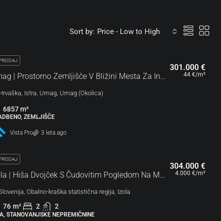
Sort by:
Price - Low to High
PRODAJ
301.000 €
44 €
/m²
Umag | Prostorno Zemljišče V Bližini Mesta Za Investicijo
Hrvaška, Istra, Umag, Umag (Okolica)
6857
m²
ADBENO, ZEMLJIŠČE
Vista Pro
3 leta ago
PRODAJ
304.000 €
4.000 €
/m²
Izola | Hiša Dvojček S Čudovitim Pogledom Na Morje
Slovenija, Obalno-kraška statistična regija, Izola
76
m²
2
2
ŠA, STANOVANJSKE NEPREMIČNINE