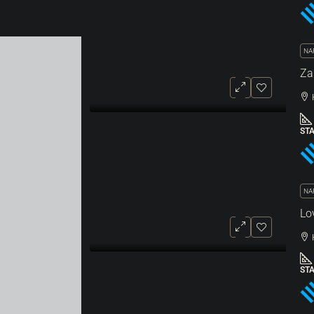
NA
ST
NA
ST