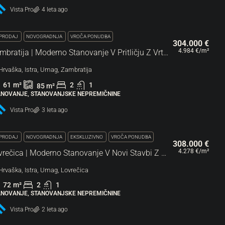
Vista Pro
4 leta ago
PRODAJ
NOVOGRADNJA
VROČA PONUDBA
304.000 €
4.984 €
/m²
Zambratija | Moderno Stanovanje V Pritličju Z Vrtom V Novogradnji
Hrvaška, Istra, Umag, Zambratija
61
m²
2
1
85
m²
ANOVANJE, STANOVANJSKE NEPREMIČNINE
Vista Pro
3 leta ago
PRODAJ
NOVOGRADNJA
EKSKLUZIVNO
VROČA PONUDBA
308.000 €
4.278 €
/m²
Lovrečica | Moderno Stanovanje V Novi Stavbi Z Odprtim Pogledom Na Morje
Hrvaška, Istra, Umag, Lovrečica
72
m²
2
1
ANOVANJE, STANOVANJSKE NEPREMIČNINE
Vista Pro
2 leta ago