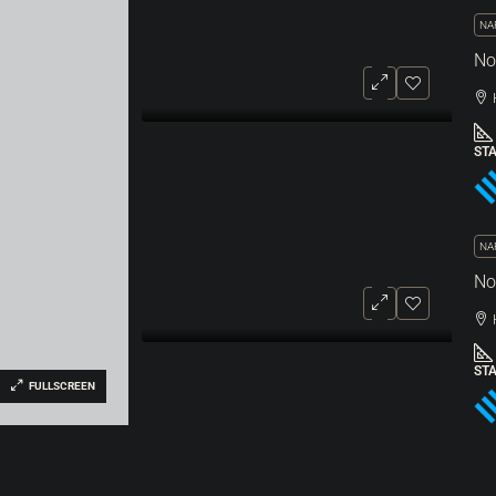
NA
ST
NA
ST
FULLSCREEN
NI