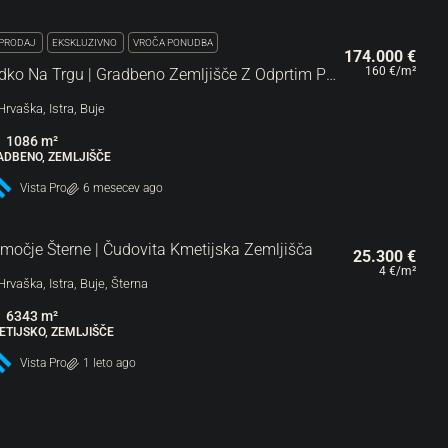
PRODAJ
EKSKLUZIVNO
VROČA PONUDBA
174.000 €
160 €
/m²
Redko Na Trgu | Gradbeno Zemljišče Z Odprtim Pogledom Na Morje In Buje
Hrvaška, Istra, Buje
1086
m²
ADBENO, ZEMLJIŠČE
Vista Pro
6 mesecev ago
močje Šterne | Čudovita Kmetijska Zemljišča
25.300 €
4 €
/m²
Hrvaška, Istra, Buje, Šterna
6343
m²
ETIJSKO, ZEMLJIŠČE
Vista Pro
1 leto ago
PRODAJ
VROČA PONUDBA
170.000 €
45 €
/m²