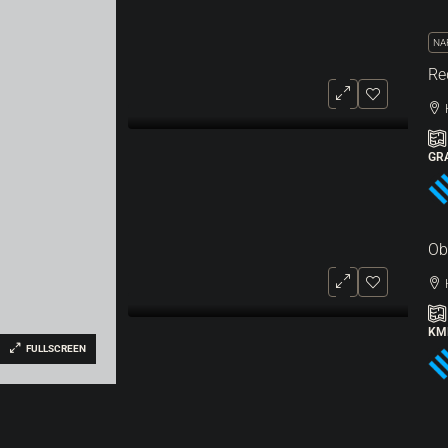
NA
GR
Ob
KM
FULLSCREEN
NA