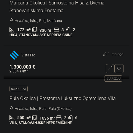
Marčana Okolica | Samostojna Hiša Z Dvema
Stanovanjskima Enotama
Hrvaška, Istra, Pulj, Marčana
172
m²
3
2
330
m²
HIŠA, STANOVANJSKE NEPREMIČNINE
1 leto ago
Vista Pro
1.300.000 €
2.364 €
/m²
NAPRODAJ
NAPRODAJ
Pula Okolica | Prostorna Luksuzno Opremljena Vila
Hrvaška, Istra, Pula, Pula (Okolica)
550
m²
7
6
1636
m²
VILA, STANOVANJSKE NEPREMIČNINE