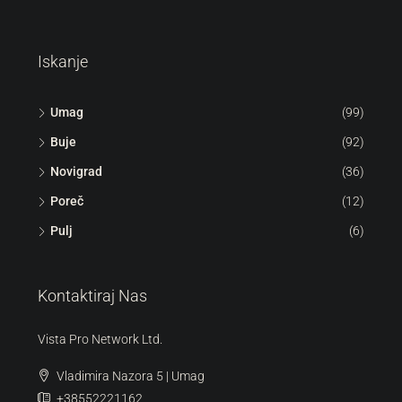
Iskanje
Umag
(99)
Buje
(92)
Novigrad
(36)
Poreč
(12)
Pulj
(6)
Kontaktiraj Nas
Vista Pro Network Ltd.
Vladimira Nazora 5 | Umag
+38552221162