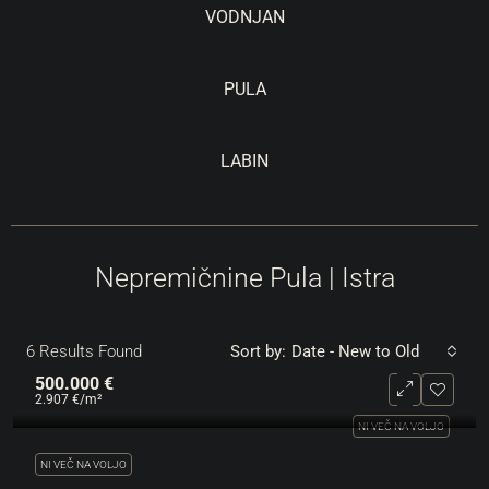
VODNJAN
PULA
LABIN
Nepremičnine Pula | Istra
6
Results Found
Sort by:
Date - New to Old
500.000 €
2.907 €
/m²
NI VEČ NA VOLJO
NI VEČ NA VOLJO