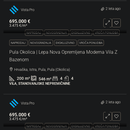
2 leta ago
Vista Pro
695.000 €
3.475 €
/m²
NAPRODAJ
NOVOGRADNJA
EKSKLUZIVNO
VROČA PONUDBA
NAPRODAJ
NOVOGRADNJA
EKSKLUZIVNO
VROČA PONUDBA
Pula Okolica | Lepa Nova Opremljena Moderna Vila Z
Bazenom
Hrvaška, Istra, Pula, Pula (Okolica)
200
m²
4
4
546
m²
VILA, STANOVANJSKE NEPREMIČNINE
2 leta ago
Vista Pro
695.000 €
3.475 €
/m²
NAPRODAJ
NOVOGRADNJA
EKSKLUZIVNO
VROČA PONUDBA