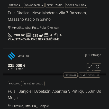
NAPRODAJ
NOVOGRADNJA
EKSKLUZIVNO
VROČA PONUDBA
Pula Okolica | Nova Moderna Vila Z Bazenom,
Masažno Kadjo In Savno
Hrvaška, Istra, Pula, Pula (Okolica)
200
m²
4
4
535
m²
VILA, STANOVANJSKE NEPREMIČNINE
2 leta ago
Vista Pro
335.000 €
2.796 €
/m²
PRODANO
NI VEČ NA VOLJO
PRODANO
NI VEČ NA VOLJO
Pula | Banjole | Dvoetažni Apartma V Pritličju 350m Od
Morja
Hrvaška, Istra, Pulj, Banjole