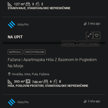
127
m²
3
2
STANOVANJE, STANOVANJSKE NEPREMIČNINE
3 leta ago
Vista Pro
NA UPIT
NAPRODAJ
VROČA PONUDBA
NAPRODAJ
VROČA PONUDBA
Fažana | Apartmajska Hiša Z Bazenom In Pogledom
Na Morje
Hrvaška, Istra, Pula, Fažana
393
m²
6
8
746
m²
HIŠA, POSLOVNI PROSTORI, STANOVANJSKE NEPREMIČNINE
3 leta ago
Vista Pro