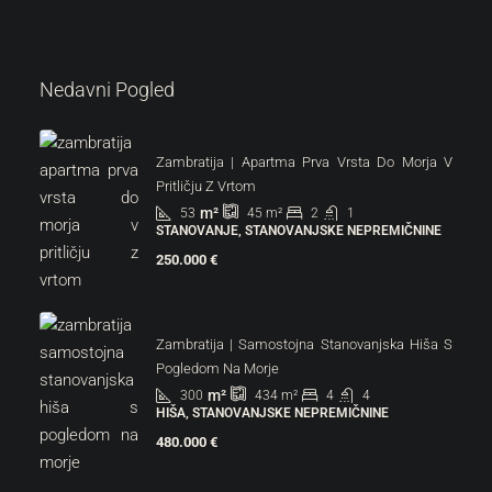
Nedavni Pogled
Zambratija | Apartma Prva Vrsta Do Morja V
Pritličju Z Vrtom
m²
53
2
1
45
m²
STANOVANJE, STANOVANJSKE NEPREMIČNINE
250.000 €
Zambratija | Samostojna Stanovanjska Hiša S
Pogledom Na Morje
m²
300
4
4
434
m²
HIŠA, STANOVANJSKE NEPREMIČNINE
480.000 €