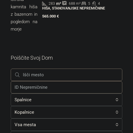
m²
283
5
4
688
m²
HIŠA, STANOVANJSKE NEPREMIČNINE
565.000 €
Poiščite Svoj Dom
Spalnice
Kopalnice
Vsa mesta