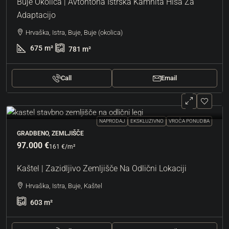
Buje Okolica | Avtohtona Istrska Kamnita Hiša Za
Adaptacijo
Hrvaška, Istra, Buje, Buje (okolica)
675
m²
781
m²
Call
Email
NAPRODAJ
EKSKLUZIVNO
VROČA PONUDBA
GRADBENO, ZEMLJIŠČE
97.000 €
161 €
/m²
Kaštel | Zazidljivo Zemljišče Na Odlični Lokaciji
Hrvaška, Istra, Buje, Kaštel
603
m²