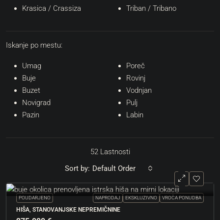
Krasica
/ Crassiza
Triban
/ Tribano
Iskanje po mestu:
Umag
Poreč
Buje
Rovinj
Buzet
Vodnjan
Novigrad
Pulj
Pazin
Labin
52 Lastnosti
Sort by:
Default Order
POUDARJENO
NAPRODAJ
EKSKLUZIVNO
VROČA PONUDBA
HIŠA, STANOVANJSKE NEPREMIČNINE