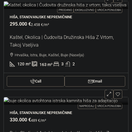
PRODANO
EKSKLUZIVNO
VROČA PONUDBA
HIŠA, STANOVANJSKE NEPREMIČNINE
295.000 €
2.458 €
/m²
Kaštel, Okolica | Čudovita Družinska Hiša Z Vrtom,
Takoj Vseljiva
Hrvaška, Istra, Buje, Kaštel, Buje (Naselja)
120
m²
3
2
163
m²
Call
Email
NAPRODAJ
VROČA PONUDBA
HIŠA, STANOVANJSKE NEPREMIČNINE
330.000 €
489 €
/m²