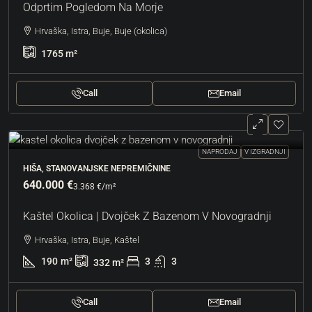
Odprtim Pogledom Na Morje
Hrvaška, Istra, Buje, Buje (okolica)
1765
m²
Call
Email
NAPRODAJ
V IZGRADNJI
HIŠA, STANOVANJSKE NEPREMIČNINE
640.000 €
3.368 €
/m²
Kaštel Okolica | Dvojček Z Bazenom V Novogradnji
Hrvaška, Istra, Buje, Kaštel
190
m²
3
3
332
m²
Call
Email