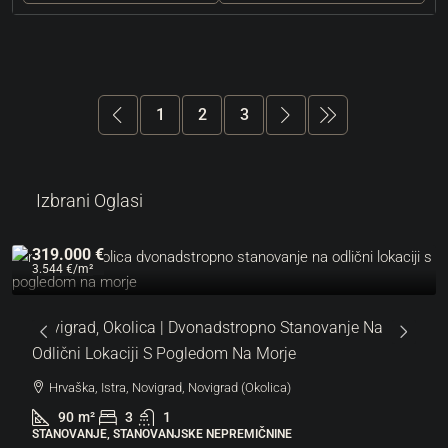
1
2
3
Izbrani Oglasi
319.000 €
3.544 €
/m²
Novigrad, Okolica | Dvonadstropno Stanovanje Na
Odlični Lokaciji S Pogledom Na Morje
Hrvaška, Istra, Novigrad, Novigrad (Okolica)
90
m²
3
1
STANOVANJE, STANOVANJSKE NEPREMIČNINE