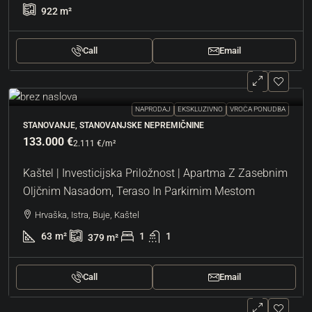
922
m²
Call
Email
NAPRODAJ
EKSKLUZIVNO
VROČA PONUDBA
STANOVANJE, STANOVANJSKE NEPREMIČNINE
133.000 €
2.111 €
/m²
Kaštel | Investicijska Priložnost | Apartma Z Zasebnim
Oljčnim Nasadom, Teraso In Parkirnim Mestom
Hrvaška, Istra, Buje, Kaštel
63
m²
1
1
379
m²
Call
Email