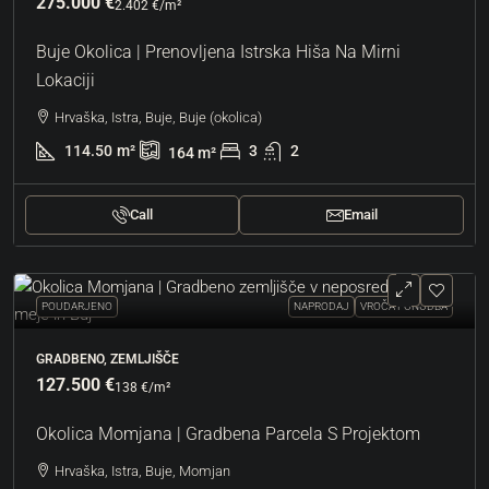
275.000 €
2.402 €
/m²
Buje Okolica | Prenovljena Istrska Hiša Na Mirni
Lokaciji
Hrvaška, Istra, Buje, Buje (okolica)
114.50
m²
3
2
164
m²
Call
Email
POUDARJENO
NAPRODAJ
VROČA PONUDBA
GRADBENO, ZEMLJIŠČE
127.500 €
138 €
/m²
Okolica Momjana | Gradbena Parcela S Projektom
Hrvaška, Istra, Buje, Momjan