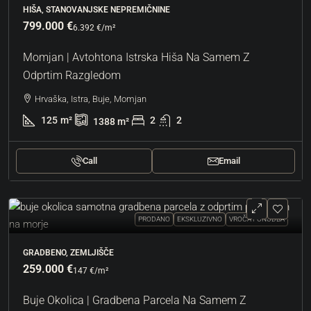
HIŠA, STANOVANJSKE NEPREMIČNINE
799.000 €
6.392 €
/m²
Momjan | Avtohtona Istrska Hiša Na Samem Z
Odprtim Razgledom
Hrvaška, Istra, Buje, Momjan
125
m²
2
2
1388
m²
Call
Email
PRODANO
EKSKLUZIVNO
VROČA PONUDBA
GRADBENO, ZEMLJIŠČE
259.000 €
147 €
/m²
Buje Okolica | Gradbena Parcela Na Samem Z