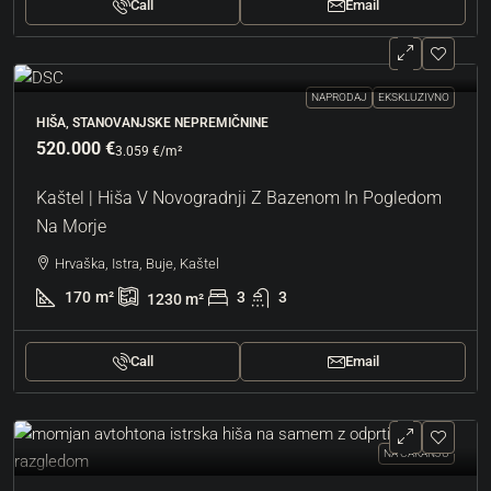
Call
Email
NAPRODAJ
EKSKLUZIVNO
HIŠA, STANOVANJSKE NEPREMIČNINE
520.000 €
3.059 €
/m²
Kaštel | Hiša V Novogradnji Z Bazenom In Pogledom
Na Morje
Hrvaška, Istra, Buje, Kaštel
170
m²
3
3
1230
m²
Call
Email
NA ČAKANJU