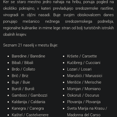
Ker se staro mestno jedro nahaja na hribu, ponuja pogled na
okoliško pokrajino, v kateri prevladujejo sredozemske rastline,
vinogradi in oljčni nasadi. Buje svojim obiskovalcem danes
ponujajo mešanico nežnega sredozemskega podnebja,
regionalne kulinarike in mirne lege stran od bolj turističnih istrskih
obalnih krajev.
Seznam 21 naselij v mestu Buje:
Baredine
/ Baredine
Kršete
/ Carsette
Bibali
/ Bibali
Kućibreg
/ Cucciani
Brdo
/ Collato
Lozari
/ Losari
Brič
/ Briz
Marušići
/ Marussici
Buje
/ Buie
Merišće
/ Merischie
Buroli
/ Buroli
Momjan
/ Momiano
Gamboci
/ Gambozzi
Oskoruš
/ Oscurus
Kaldanija
/ Caldania
Plovanija
/ Plovanija
Kanegra
/ Canegra
Sveta Marija na Krasu
/
Kaštel
/ Castelvenere
Madonna del Carso