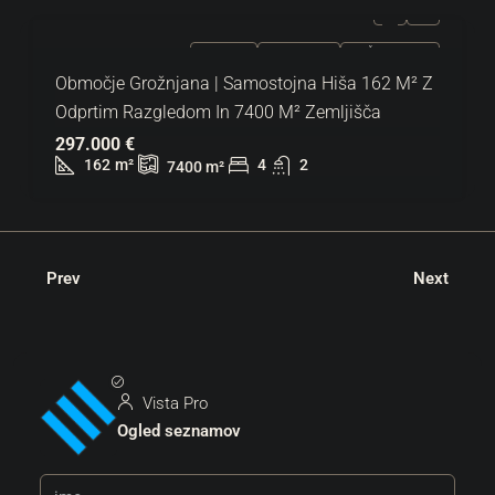
NAPRODAJ
EKSKLUZIVNO
VROČA PONUDBA
Območje Grožnjana | Samostojna Hiša 162 M² Z
Odprtim Razgledom In 7400 M² Zemljišča
297.000 €
162
m²
4
2
7400
m²
Prev
Next
Vista Pro
Ogled seznamov