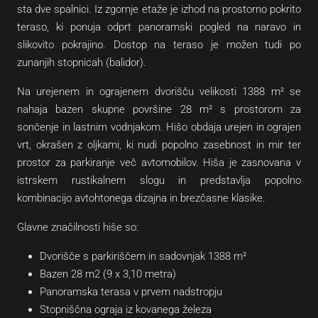
sta dve spalnici. Iz zgornje etaže je izhod na prostorno pokrito
teraso, ki ponuja odprt panoramski pogled na naravo in
slikovito pokrajino. Dostop na teraso je možen tudi po
zunanjih stopnicah (balidor).
Na urejenem in ograjenem dvorišču velikosti 1388 m² se
nahaja bazen skupne površine 28 m² s prostorom za
sončenje in lastnim vodnjakom. Hišo obdaja urejen in ograjen
vrt, okrašen z oljkami, ki nudi popolno zasebnost in mir ter
prostor za parkiranje več avtomobilov. Hiša je zasnovana v
istrskem rustikalnem slogu in predstavlja popolno
kombinacijo avtohtonega dizajna in brezčasne klasike.
Glavne značilnosti hiše so:
Dvorišče s parkiriščem in sadovnjak 1388 m²
Bazen 28 m2 (9 x 3,10 metra)
Panoramska terasa v prvem nadstropju
Stopniščna ograja iz kovanega železa