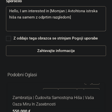
Sporočilo
Z oddajo tega obrazca se strinjam
Pogoji uporabe
Zahtevajte informacije
Podobni Oglasi
NAPRODAJ
EKSKLUZIVNO
VROČA PONUDBA
Zambratija | Čudovita Samostojna Hiša | Vaša
Oaza Miru In Zasebnosti
550.000 €