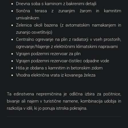
Dnevna soba s kaminom z bakrenimi detajli
Sončna terasa z zunanjim žarom in kamnitim
umivalnikom
Zelenica okoli bazena (z avtomatskim namakanjem in
zunanjo osvetlitvijo)
Centralno ogrevanje na plin z radiatorji v vseh prostorih,
ogrevanje/hlajenje z električnimi klimatskimi napravami
Vgrajen podzemni rezervoar za plin
Vgrajen podzemni rezervoar-čistilec odpadne vode
Hiša je obdana s kamnitim in betonskim zidom
Vhodna električna vrata iz kovanega železa
Ta edinstvena nepremičnina je odlična izbira za počitnice,
bivanje ali najem v turistične namene, kombinacija udobja in
razkošja v idili, ki jo ponuja istrska pokrajina.