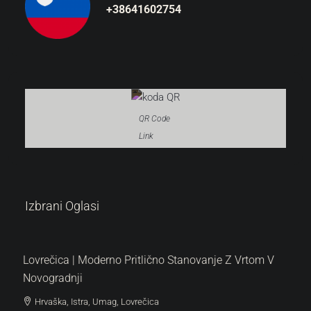
+38641602754
QR Code
Link
287.000 €
Izbrani Oglasi
6.522 €
/m²
Lovrečica | Moderno Pritlično Stanovanje Z Vrtom V
Novogradnji
Hrvaška, Istra, Umag, Lovrečica