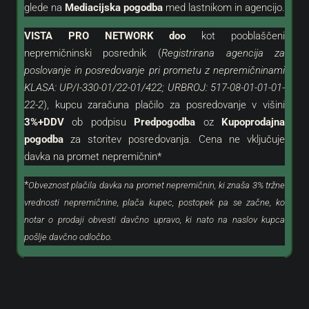
glede na
Mediacijska pogodba
med lastnikom in agencijo.
VISTA PRO NETWORK doo
kot
pooblaščeni
nepremičninski posrednik (
Registrirana agencija za
poslovanje in posredovanje pri prometu z nepremičninami
KLASA: UP/I-330-01/22-01/422; URBROJ: 517-08-01-01-01-
22-2
), kupcu zaračuna plačilo za posredovanje v višini
3%+DDV
ob podpisu
Predpogodba
oz
Kupoprodajna
pogodba
za storitev posredovanja. Cena ne vključuje
davka na promet nepremičnin*
*
Obveznost plačila davka na promet nepremičnin, ki znaša 3% tržne
vrednosti nepremičnine, plača kupec, postopek pa se začne, ko
notar o prodaji obvesti davčno upravo, ki nato na naslov kupca
pošlje davčno odločbo.