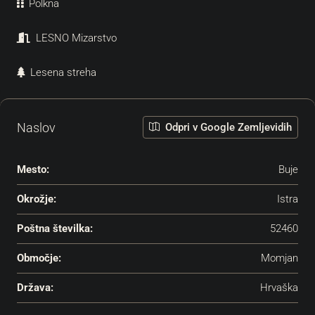
Polkna
LESNO Mizarstvo
Lesena streha
Naslov
Odpri v Google Zemljevidih
Mesto:
Buje
Okrožje:
Istra
Poštna številka:
52460
Območje:
Momjan
Država:
Hrvaška