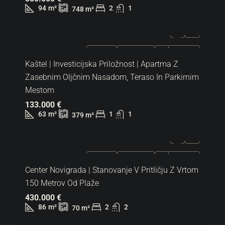
94
m²
2
1
748
m²
NAPRODAJ
EKSKLUZIVNO
VROČA PONUDBA
Kaštel | Investicijska Priložnost | Apartma Z
Zasebnim Oljčnim Nasadom, Teraso In Parkirnim
Mestom
133.000 €
63
m²
1
1
379
m²
NAPRODAJ
EKSKLUZIVNO
VROČA PONUDBA
Center Novigrada | Stanovanje V Pritličju Z Vrtom
150 Metrov Od Plaže
430.000 €
86
m²
2
2
70
m²