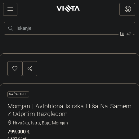
47
NA ČAKANJU
Momjan | Avtohtona Istrska Hiša Na Samem
Z Odprtim Razgledom
Hrvaška, Istra, Buje, Momjan
799.000 €
6.392 €
/m²