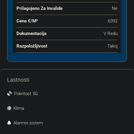
Prilagojeno Za Invalide
Ne
Cena €‎/m²
6392
Dokumentacija
V Redu
Razpoložljivost
Takoj
Lastnosti
Pokritost 5G
Klima
Alarmni sistem