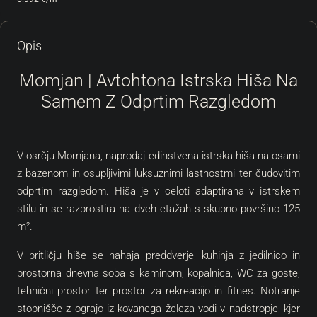
Opis
Momjan | Avtohtona Istrska Hiša Na
Samem Z Odprtim Razgledom
V osrčju Momjana, naprodaj edinstvena istrska hiša na osami
z bazenom in osupljivimi luksuznimi lastnostmi ter čudovitim
odprtim razgledom. Hiša je v celoti adaptirana v istrskem
stilu in se razprostira na dveh etažah s skupno površino 125
m².
V pritličju hiše se nahaja preddverje, kuhinja z jedilnico in
prostorna dnevna soba s kaminom, kopalnica, WC za goste,
tehnični prostor ter prostor za rekreacijo in fitnes. Notranje
stopnišče z ograjo iz kovanega železa vodi v nadstropje, kjer