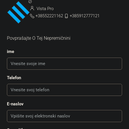
Vista Pro
+38552221162
+385912777121
Povprašajte O Tej Nepremičnini
ime
Telefon
E-naslov