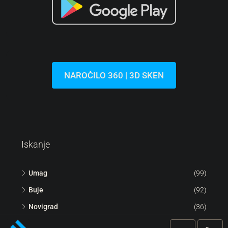
NAROČILO 360 | 3D SKEN
Iskanje
Umag
(99)
Buje
(92)
Novigrad
(36)