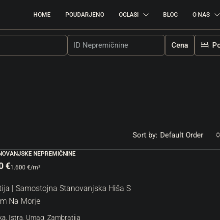
HOME
POUDARJENO
OGLASI
BLOG
O NAS
Cena
Po
Sort by:
Default Order
ANOVANJSKE NEPREMIČNINE
0 €
1.600 €
/m²
380.000 €
2.969 €
/m²
ija | Samostojna Stanovanjska Hiša S
tivno Gradbeno
m Na Morje
Umag | Luksuzno Stanovanje Z Garažo 
Odlični Lokaciji
a, Istra, Umag, Zambratija