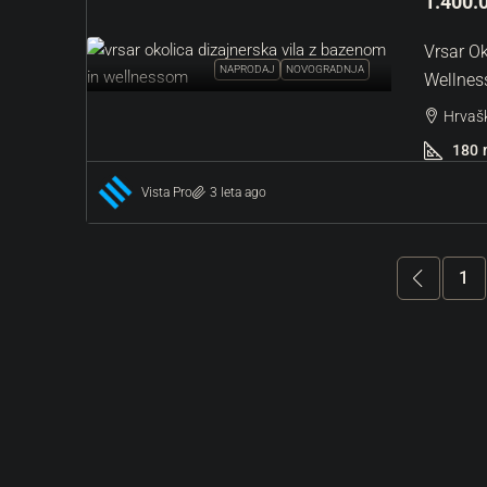
1.400.
Vrsar Ok
NAPRODAJ
NOVOGRADNJA
Wellne
Hrvašk
180
Vista Pro
3 leta ago
1