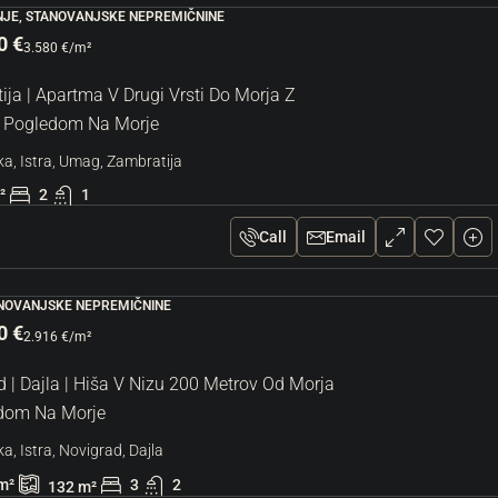
JE, STANOVANJSKE NEPREMIČNINE
0 €
3.580 €
/m²
ja | Apartma V Drugi Vrsti Do Morja Z
 Pogledom Na Morje
a, Istra, Umag, Zambratija
²
2
1
Call
Email
ANOVANJSKE NEPREMIČNINE
0 €
2.916 €
/m²
 | Dajla | Hiša V Nizu 200 Metrov Od Morja
dom Na Morje
a, Istra, Novigrad, Dajla
m²
3
2
132
m²