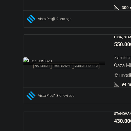
Hrvaška, Istra, Buje, Grožnja
300
985
m²
GRADBENO, ZEMLJIŠČE
Vista Pro
2 leta ago
HIŠA, ST
550.00
Zambrat
Oaza Mi
NAPRODAJ
EKSKLUZIVNO
VROČA PONUDBA
Hrvašk
94
m
Vista Pro
3 dnevi ago
STANOVAN
430.00