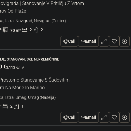
ovigrada | Stanovanje V Pritličju Z Vrtom
rov Od Plaže
a, Istra, Novigrad, Novigrad (Center)
²
2
2
70
m²
Call
Email
JE, STANOVANJSKE NEPREMIČNINE
0 €
3.113 €
/m²
Prostorno Stanovanje S Čudovitim
m Na Morje In Marino
a, Istra, Umag, Umag (Naselja)
²
2
1
Call
Email