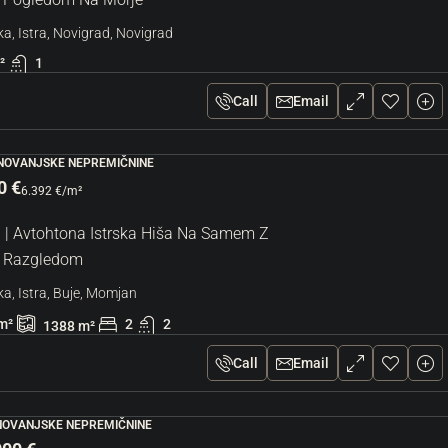
a, Istra, Novigrad, Novigrad
²
1
Call
Email
ANOVANJSKE NEPREMIČNINE
0 €
6.392 €
/m²
| Avtohtona Istrska Hiša Na Samem Z
m Razgledom
a, Istra, Buje, Momjan
m²
2
2
1388
m²
Call
Email
ANOVANJSKE NEPREMIČNINE