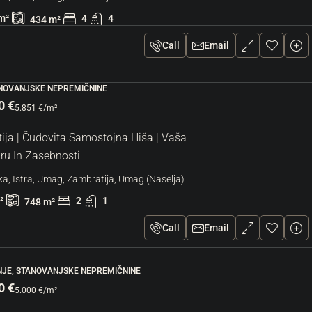
n
m²
4
4
434
m²
Hrvaška, Istra, Umag, Umag
128
m²
3
2
Call
Email
STANOVANJE, STANOVANJSKE NEPREMIČNINE
ANOVANJSKE NEPREMIČNINE
0 €
5.851 €
/m²
ija | Čudovita Samostojna Hiša | Vaša
ru In Zasebnosti
a, Istra, Umag, Zambratija, Umag (Naselja)
²
2
1
748
m²
Call
Email
JE, STANOVANJSKE NEPREMIČNINE
0 €
5.000 €
/m²