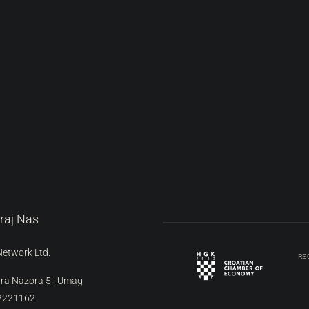
raj Nas
Network Ltd.
RE
ira Nazora 5 | Umag
2221162