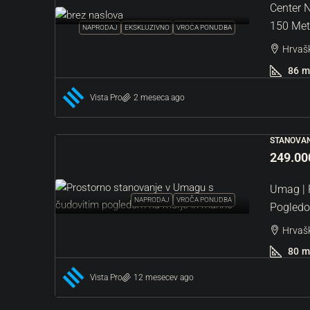
Center N
150 Met
NAPRODAJ
EKSKLUZIVNO
VROČA PONUDBA
Hrvašk
86
m
Vista Pro
2 meseca ago
STANOVAN
249.00
Umag | 
NAPRODAJ
VROČA PONUDBA
Pogledo
Hrvašk
80
m
Vista Pro
12 mesecev ago