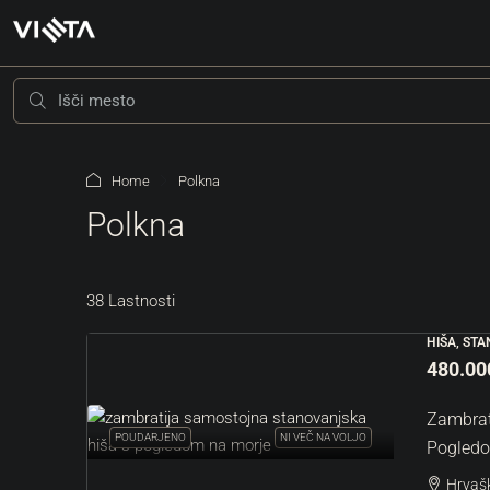
Home
Polkna
Polkna
38 Lastnosti
HIŠA, ST
205.000 €
208 €
/m²
480.00
Zambrat
Grožnjan Okolica | Atrak
POUDARJENO
NI VEČ NA VOLJO
Pogledo
Zemljišče
Hrvašk