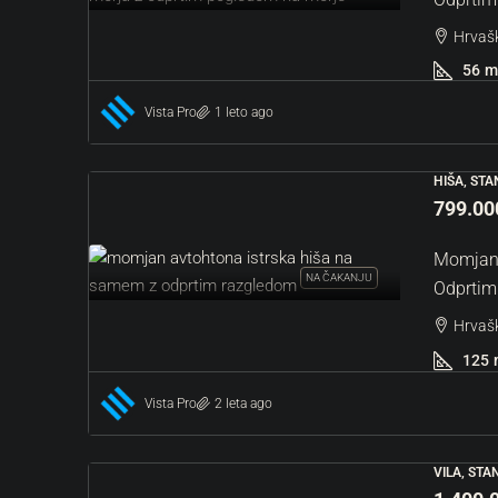
Hrvašk
56
m
Vista Pro
1 leto ago
HIŠA, ST
799.00
Momjan 
NA ČAKANJU
Odprti
Hrvašk
125
Vista Pro
2 leta ago
VILA, ST