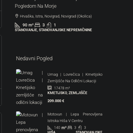
Pogledom Na Morje
Hrvaška, Istra, Novigrad, Novigrad (Okolica)
90
m²
3
1
287.000
STANOVANJE, STANOVANJSKE NEPREMIČNINE
6.522 €
/m
Lovrečic
Nedavni Pogled
Z Vrtom
Hrvaška
Umag | Lovrečica | Kmetijsko
44
m
Zemljišče Na Odlični Lokaciji
STANOVAN
17478
m²
KMETIJSKO, ZEMLJIŠČE
209.000 €
Motovun | Lepa Prenovljena
Istrska Hiša V Centru
m²
140
3
3
HIŠA, STANOVANJSKE