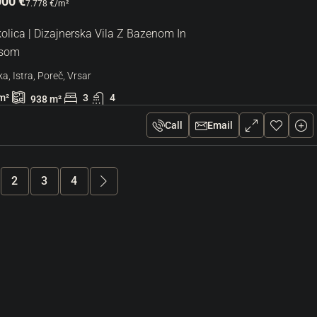
000 €
7.778 €
/m²
olica | Dizajnerska Vila Z Bazenom In
ssom
a, Istra, Poreč, Vrsar
m²
3
4
938
m²
Call
Email
2
3
4