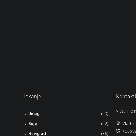
Iskanje
Kontakti
Vista Pro 
Umag
(99)
Buje
(92)
Vladim
+3855
Novigrad
(36)