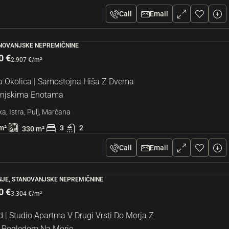
Call
Email
ANOVANJSKE NEPREMIČNINE
0 €
2.907 €
/m²
 Okolica | Samostojna Hiša Z Dvema
njskima Enotama
a, Istra, Pulj, Marčana
m²
3
2
330
m²
Call
Email
JE, STANOVANJSKE NEPREMIČNINE
0 €
3.304 €
/m²
 | Studio Apartma V Drugi Vrsti Do Morja Z
 Pogledom Na Morje