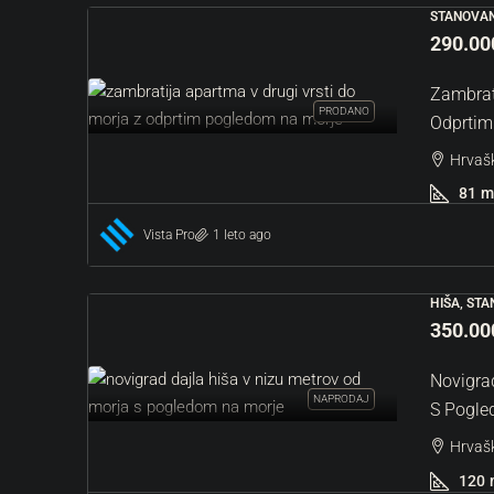
STANOVAN
290.00
Zambrati
PRODANO
Odprtim
Hrvašk
81
m
Vista Pro
1 leto ago
HIŠA, ST
350.00
Novigrad
NAPRODAJ
S Pogle
Hrvašk
120