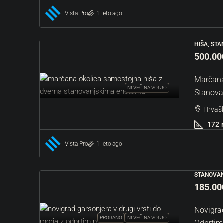
Vista Pro
1 leto ago
HIŠA, ST
500.00
Marčana
NI VEČ NA VOLJO
Stanova
Hrvašk
172
Vista Pro
1 leto ago
STANOVAN
185.00
Novigrad
PRODANO
NI VEČ NA VOLJO
Odprtim