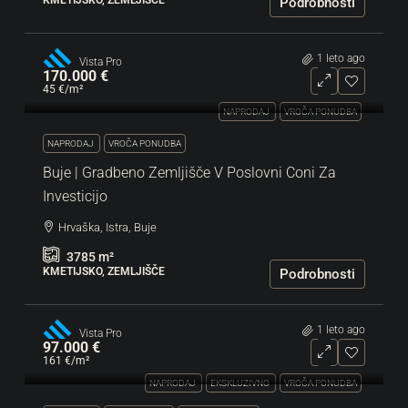
KMETIJSKO, ZEMLJIŠČE
Podrobnosti
1 leto ago
Vista Pro
170.000 €
45 €
/m²
NAPRODAJ
VROČA PONUDBA
NAPRODAJ
VROČA PONUDBA
Buje | Gradbeno Zemljišče V Poslovni Coni Za
Investicijo
Hrvaška, Istra, Buje
3785
m²
KMETIJSKO, ZEMLJIŠČE
Podrobnosti
1 leto ago
Vista Pro
97.000 €
161 €
/m²
NAPRODAJ
EKSKLUZIVNO
VROČA PONUDBA