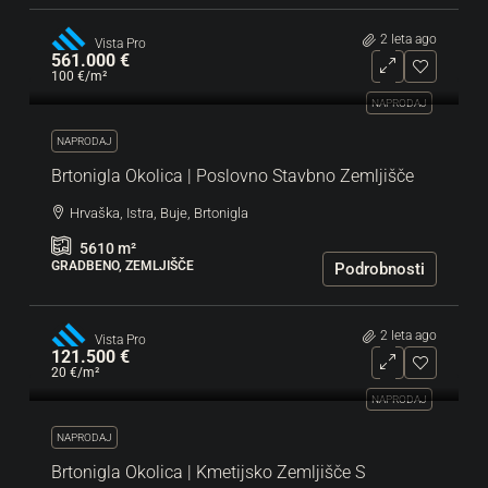
2 leta ago
Vista Pro
561.000 €
100 €
/m²
NAPRODAJ
NAPRODAJ
Brtonigla Okolica | Poslovno Stavbno Zemljišče
Hrvaška, Istra, Buje, Brtonigla
5610
m²
GRADBENO, ZEMLJIŠČE
Podrobnosti
2 leta ago
Vista Pro
121.500 €
20 €
/m²
NAPRODAJ
NAPRODAJ
Brtonigla Okolica | Kmetijsko Zemljišče S