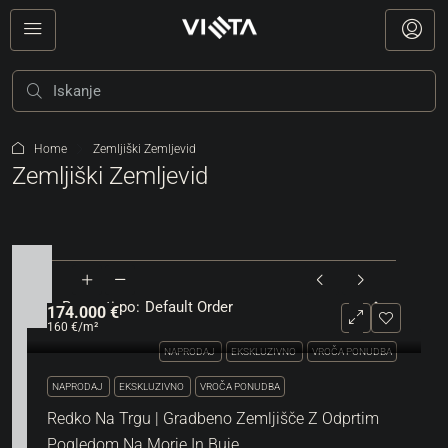
Home
Zemljiški Zemljevid
Zemljiški Zemljevid
Razvrsti po:
Default Order
174.000 €
160 €
/m²
NAPRODAJ
EKSKLUZIVNO
VROČA PONUDBA
NAPRODAJ
EKSKLUZIVNO
VROČA PONUDBA
Redko Na Trgu | Gradbeno Zemljišče Z Odprtim
Pogledom Na Morje In Buje