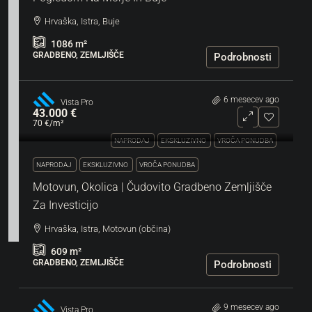
Hrvaška, Istra, Buje
1086
m²
GRADBENO, ZEMLJIŠČE
Podrobnosti
6 mesecev ago
Vista Pro
43.000 €
70 €
/m²
NAPRODAJ
EKSKLUZIVNO
VROČA PONUDBA
NAPRODAJ
EKSKLUZIVNO
VROČA PONUDBA
Motovun, Okolica | Čudovito Gradbeno Zemljišče
Za Investicijo
Hrvaška, Istra, Motovun (občina)
609
m²
GRADBENO, ZEMLJIŠČE
Podrobnosti
9 mesecev ago
Vista Pro