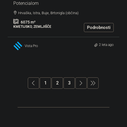
Potencialom
Hrvaška, Istra, Buje, Brtonigla (občina)
6075
m²
KMETIJSKO, ZEMLJIŠČE
Podrobnosti
2 leta ago
Vista Pro
1
2
3