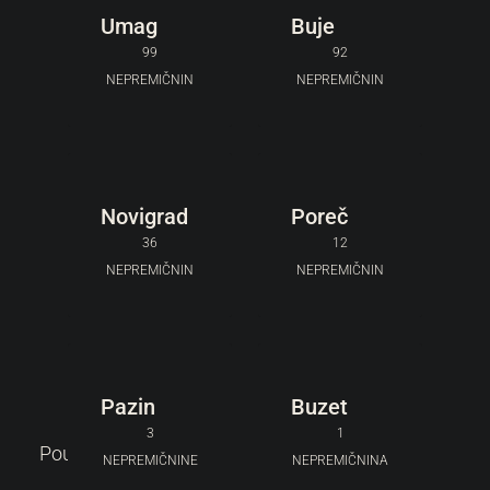
Umag
Buje
99
92
NEPREMIČNIN
NEPREMIČNIN
Novigrad
Poreč
36
12
NEPREMIČNIN
NEPREMIČNIN
Pazin
Buzet
3
1
Poudarjeno
319.000 €
NEPREMIČNINE
NEPREMIČNINA
3.544 €
/m²