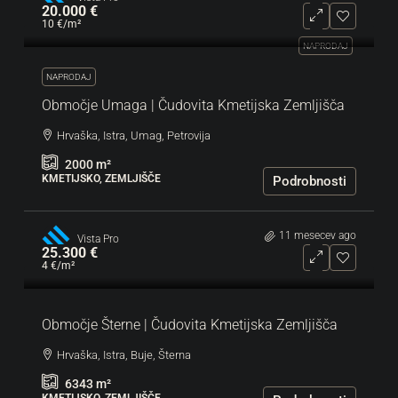
20.000 €
10 €
/m²
NAPRODAJ
NAPRODAJ
Območje Umaga | Čudovita Kmetijska Zemljišča
Hrvaška, Istra, Umag, Petrovija
2000
m²
KMETIJSKO, ZEMLJIŠČE
Podrobnosti
11 mesecev ago
Vista Pro
25.300 €
4 €
/m²
Območje Šterne | Čudovita Kmetijska Zemljišča
Hrvaška, Istra, Buje, Šterna
6343
m²