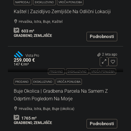
NAPRODAJ
EKSKLUZIVNO
VROČA PONUDBA
Kaštel | Zazidljivo Zemljišče Na Odlični Lokaciji
Hrvaška, Istra, Buje, Kaštel
603
m²
GRADBENO, ZEMLJIŠČE
Podrobnosti
2 leta ago
Vista Pro
259.000 €
147 €
/m²
PRODANO
EKSKLUZIVNO
VROČA PONUDBA
PRODANO
EKSKLUZIVNO
VROČA PONUDBA
Buje Okolica | Gradbena Parcela Na Samem Z
Odprtim Pogledom Na Morje
Hrvaška, Istra, Buje, Buje (okolica)
1765
m²
GRADBENO, ZEMLJIŠČE
Podrobnosti