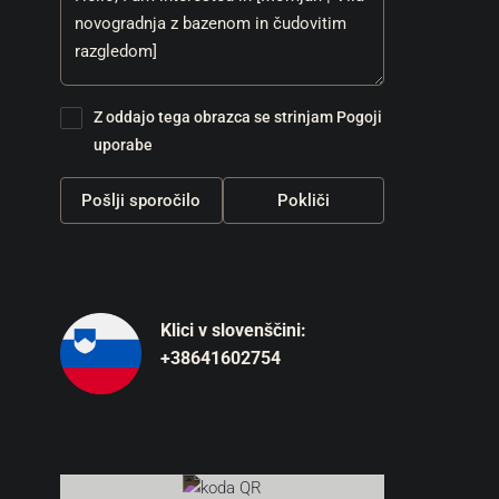
Z oddajo tega obrazca se strinjam
Pogoji
uporabe
Pošlji sporočilo
Pokliči
Klici v slovenščini:
+38641602754