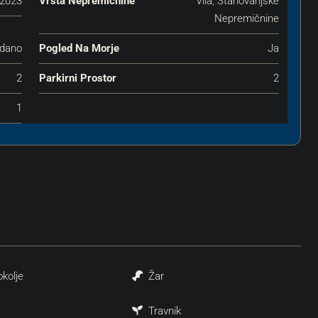
2023
Vrsta Nepremičnine
Vila, Stanovanjske
Nepremičnine
dano
Pogled Na Morje
Ja
2
Parkirni Prostor
2
1
okolje
Žar
Travnik