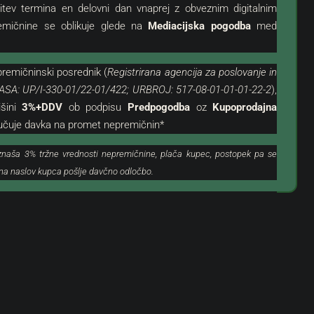
itev termina en delovni dan vnaprej z obveznim digitalnim
emičnine se oblikuje glede na
Mediacijska pogodba
med
remičninski posrednik (
Registrirana agencija za poslovanje in
ASA: UP/I-330-01/22-01/422; URBROJ: 517-08-01-01-01-22-2
),
380.000 €
išini
3%+DDV
ob podpisu
Predpogodba
oz
Kupoprodajna
2.969 €
/m²
jučuje davka na promet nepremičnin*
znaša 3% tržne vrednosti nepremičnine, plača kupec, postopek pa se
tivno Gradbeno
Umag | Luksuzno Stanovanje Z Garažo 
o na naslov kupca pošlje davčno odločbo.
Odlični Lokaciji
n
Hrvaška, Istra, Umag, Umag
128
m²
3
2
STANOVANJE, STANOVANJSKE NEPREMIČNINE