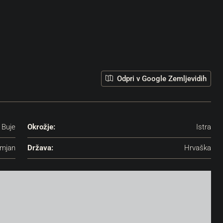
Odpri v Google Zemljevidih
Buje
Okrožje:
Istra
mjan
Država:
Hrvaška