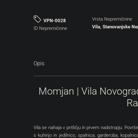
Vrsta Nepremičnine
VPN-0028
Vila, Stanovanjske N
ID Nepremičnine
Opis
Momjan | Vila Novogra
Ra
Vila se nahaja v pritličju in prvem nadstropju. Površ
s kuhinjo in jedilnico, spalnica, garderoba, kopalnic