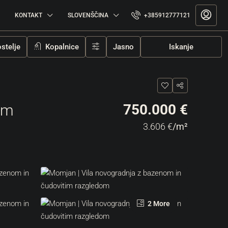
KONTAKT
SLOVENŠČINA
+385912777121
stelje
Kopalnice
Jasno
Iskanje
om
750.000 €
3.606 €
/m²
2 More