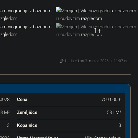
1+
Updated on 3. marca 2026 at 11:07 dop
0028
Cena
750.000 €
8 M²
Zemljišče
581 M²
3
Kopalnice
3