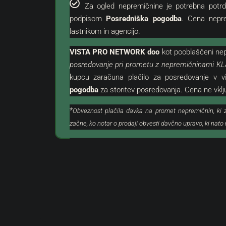
Za ogled nepremičnine je potrebna potrd
podpisom
Posredniška pogodba
. Cena nepr
lastnikom in agencijo.
VISTA PRO NETWORK doo
kot
pooblaščeni
nep
posredovanje pri prometu z nepremičninami KL
205.000 €
kupcu zaračuna plačilo za posredovanje v v
208 €
/m²
pogodba
za storitev posredovanja. Cena ne vkl
*
Obveznost plačila davka na promet nepremičnin, ki 
Grožnjan Okolica | Atrak
začne, ko notar o prodaji obvesti davčno upravo, ki nat
Zemljišče
Hrvaška, Istra, Buje, Grožnja
985
m²
GRADBENO, ZEMLJIŠČE