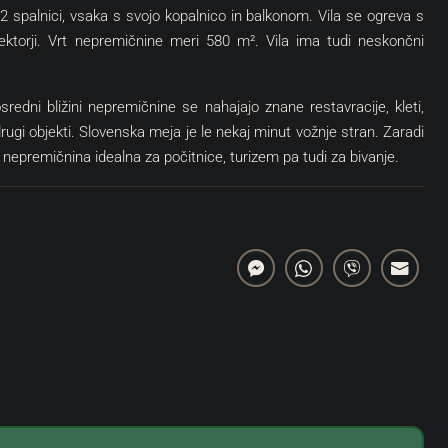
spalnici, vsaka s svojo kopalnico in balkonom. Vila se ogreva s
ektorji. Vrt nepremičnine meri 580 m². Vila ima tudi neskončni
edni bližini nepremičnine se nahajajo znane restavracije, kleti,
drugi objekti. Slovenska meja je le nekaj minut vožnje stran. Zaradi
 nepremičnina idealna za počitnice, turizem pa tudi za bivanje.