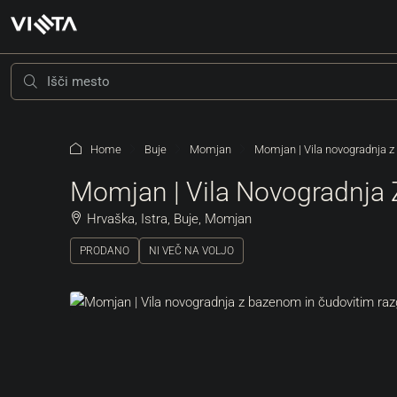
Home
Buje
Momjan
Momjan | Vila novogradnja 
Momjan | Vila Novogradnja
Hrvaška, Istra, Buje, Momjan
PRODANO
NI VEČ NA VOLJO