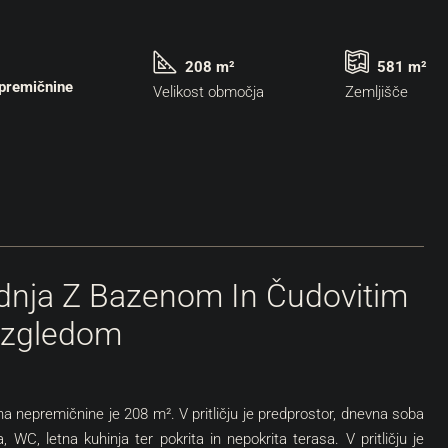
208 m²
581 m²
epremičnine
Velikost območja
Zemljišče
dnja Z Bazenom In Čudovitim
zgledom
ina nepremičnine je 208 m². V pritličju je predprostor, dnevna soba
a, WC, letna kuhinja ter pokrita in nepokrita terasa. V pritličju je