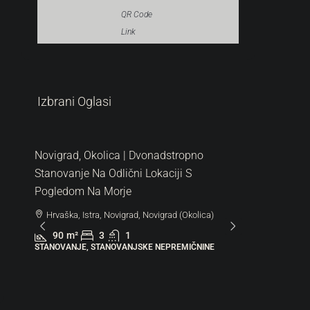
QR Code
Link
319.000 €
287.000
Izbrani Oglasi
3.544 €
/m²
6.522 €
/m
Na
Novigrad, Okolica | Dvonadstropno
Lovrečic
Stanovanje Na Odlični Lokaciji S
Z Vrtom
Pogledom Na Morje
Hrvaška
Hrvaška, Istra, Novigrad, Novigrad (Okolica)
44
m
STANOVAN
90
m²
3
1
STANOVANJE, STANOVANJSKE NEPREMIČNINE