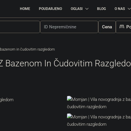
HOME
POUDARJENO
OGLASI
BLOG
O NAS
Cena
Po
z bazenom in čudovitim razgledom
 Z Bazenom In Čudovitim Razgled