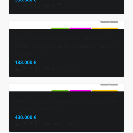
94
m²
2
1
748
m²
NAPRODAJ
EKSKLUZIVNO
VROČA PONUDBA
Kaštel | Investicijska Priložnost | Apartma Z
Zasebnim Oljčnim Nasadom, Teraso In Parkirnim
Mestom
133.000 €
63
m²
1
1
379
m²
NAPRODAJ
EKSKLUZIVNO
VROČA PONUDBA
Center Novigrada | Stanovanje V Pritličju Z Vrtom
150 Metrov Od Plaže
430.000 €
86
m²
2
2
70
m²