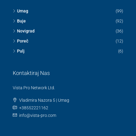
Umag
(99)
Buje
(92)
Novigrad
(36)
Poreč
(12)
Pulj
(6)
Kontaktiraj Nas
Vista Pro Network Ltd.
Vladimira Nazora 5 | Umag
+38552221162
info@vista-pro.com