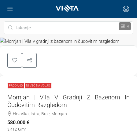
4
PRODANO
NI VEČ NA VOLJO
Momjan | Vila V Gradnji Z Bazenom In
Čudovitim Razgledom
Hrvaška, Istra, Buje, Momjan
580.000 €
3.412 €
/m²