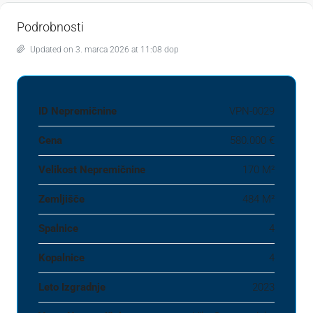
Podrobnosti
Updated on 3. marca 2026 at 11:08 dop
ID Nepremičnine
VPN-0029
Cena
580.000 €
Velikost Nepremičnine
170 M²
Zemljišče
484 M²
Spalnice
4
Kopalnice
4
Leto Izgradnje
2023