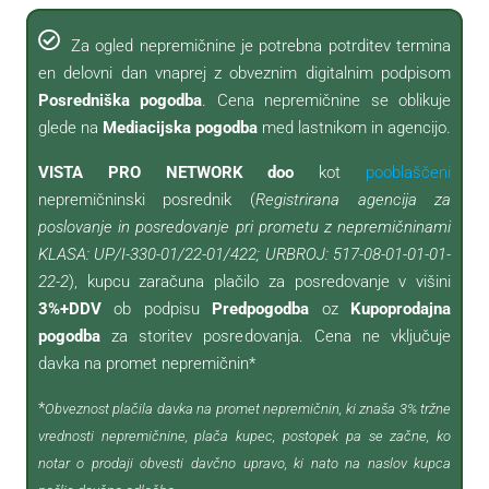
Za ogled nepremičnine je potrebna potrditev termina
en delovni dan vnaprej z obveznim digitalnim podpisom
Posredniška pogodba
. Cena nepremičnine se oblikuje
glede na
Mediacijska pogodba
med lastnikom in agencijo.
VISTA PRO NETWORK doo
kot
pooblaščeni
nepremičninski posrednik (
Registrirana agencija za
poslovanje in posredovanje pri prometu z nepremičninami
KLASA: UP/I-330-01/22-01/422; URBROJ: 517-08-01-01-01-
22-2
), kupcu zaračuna plačilo za posredovanje v višini
3%+DDV
ob podpisu
Predpogodba
oz
Kupoprodajna
pogodba
za storitev posredovanja. Cena ne vključuje
davka na promet nepremičnin*
*
Obveznost plačila davka na promet nepremičnin, ki znaša 3% tržne
vrednosti nepremičnine, plača kupec, postopek pa se začne, ko
notar o prodaji obvesti davčno upravo, ki nato na naslov kupca