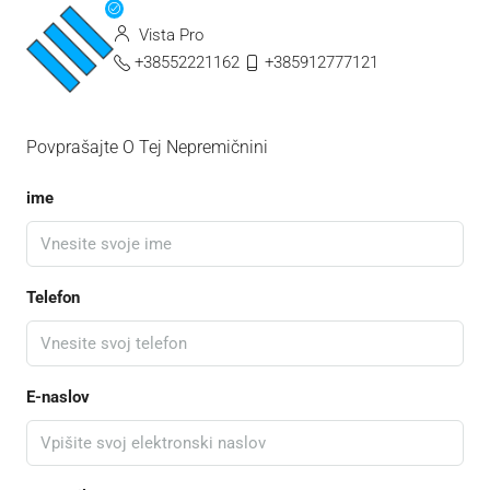
Vista Pro
+38552221162
+385912777121
Povprašajte O Tej Nepremičnini
ime
Telefon
E-naslov