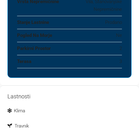
Vrsta Nepremičnine
Vila, Stanovanjske
Nepremičnine
Stanje Lastnine
Prodano
Pogled Na Morje
Ne
Parkirni Prostor
2
Terasa
3
Lastnosti
Klima
Travnik