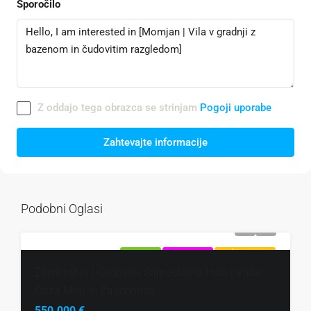
Sporočilo
Z oddajo tega obrazca se strinjam
Pogoji uporabe
Zahtevajte informacije
Podobni Oglasi
NAPRODAJ
EKSKLUZIVNO
VROČA PONUDBA
Zambratija | Čudovita Samostojna Hiša | Vaša
Oaza Miru In Zasebnosti
550.000 €