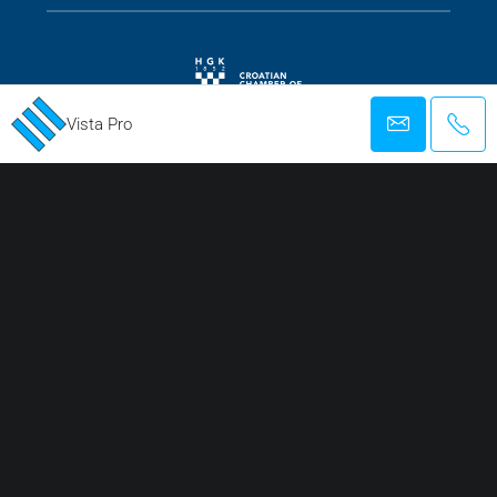
REGISTRIRANA AGENCIJA ZA POSLOVANJE IN POSREDOVANJE PRI
Vista Pro
PROMETU Z NEPREMIČNINAMI
Facebook
Twitter
Instagram
Linkedin
Google +
Youtube
Pinterest
© 2022–2025 VISTA PRO NETWORK Ltd. | Vse pravice pridržane, nobene fotografije ni
dovoljeno reproducirati v nobeni obliki brez našega pisnega dovoljenja.