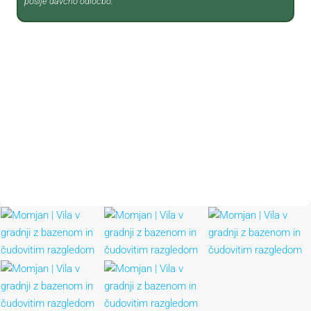
pošlje davčno odločbo.