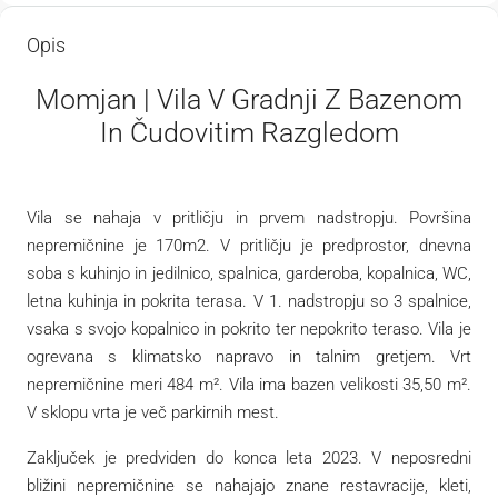
Opis
Momjan | Vila V Gradnji Z Bazenom
In Čudovitim Razgledom
Vila se nahaja v pritličju in prvem nadstropju. Površina
nepremičnine je 170m2. V pritličju je predprostor, dnevna
soba s kuhinjo in jedilnico, spalnica, garderoba, kopalnica, WC,
letna kuhinja in pokrita terasa. V 1. nadstropju so 3 spalnice,
vsaka s svojo kopalnico in pokrito ter nepokrito teraso. Vila je
ogrevana s klimatsko napravo in talnim gretjem. Vrt
nepremičnine meri 484 m². Vila ima bazen velikosti 35,50 m².
V sklopu vrta je več parkirnih mest.
Zaključek je predviden do konca leta 2023. V neposredni
bližini nepremičnine se nahajajo znane restavracije, kleti,