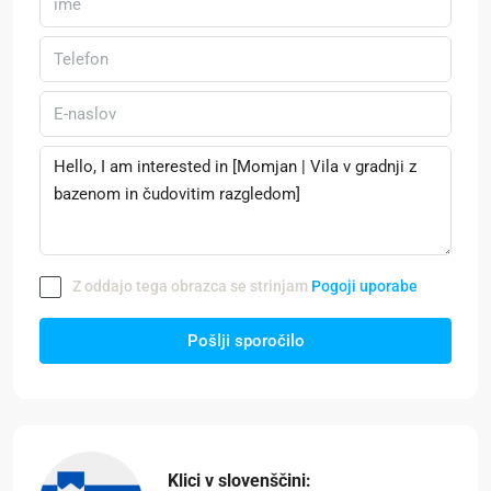
Z oddajo tega obrazca se strinjam
Pogoji uporabe
Pošlji sporočilo
Klici v slovenščini: