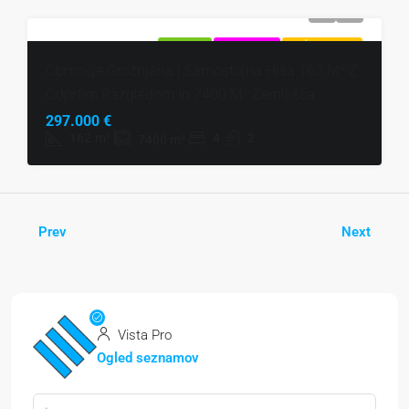
NAPRODAJ
EKSKLUZIVNO
VROČA PONUDBA
Območje Grožnjana | Samostojna Hiša 162 M² Z
Odprtim Razgledom In 7400 M² Zemljišča
297.000 €
162
m²
4
2
7400
m²
Prev
Next
Vista Pro
Ogled seznamov