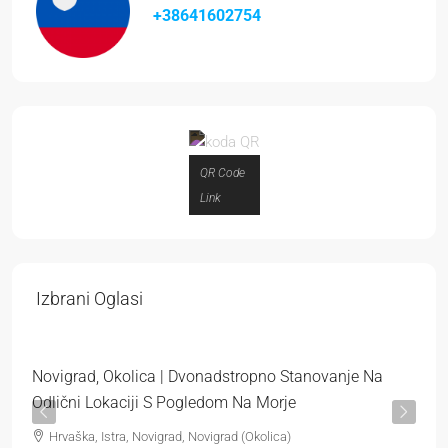
+38641602754
QR Code
Link
319.000 €
Izbrani Oglasi
3.544 €
/m²
Novigrad, Okolica | Dvonadstropno Stanovanje Na
Odlični Lokaciji S Pogledom Na Morje
Hrvaška, Istra, Novigrad, Novigrad (Okolica)