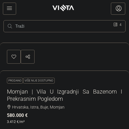
4
PRODANO
VIŠE NIJE DOSTUPNO
Momjan | Vila U Izgradnji Sa Bazenom I
Prekrasnim Pogledom
Hrvatska, Istra, Buje, Momjan
580.000 €
3.412 €
/m²