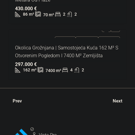
430.000 €
86
m²
2
2
70
m²
ZA PRODAJU
EKSKLUZIVNO
HOT PONUDA
Okolica Grožnjana | Samostojeća Kuća 162 M² S
Otvorenim Pogledom I 7400 M² Zemljišta
297.000 €
162
m²
4
2
7400
m²
Prev
Next