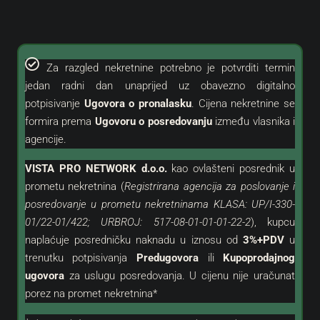
Za razgled nekretnine potrebno je potvrditi termin
jedan radni dan unaprijed uz obavezno digitalno
potpisivanje
Ugovora o pronalasku
. Cijena nekretnine se
formira prema
Ugovoru o posredovanju
između vlasnika i
agencije.
VISTA PRO NETWORK d.o.o.
kao
ovlašteni
posrednik u
prometu nekretnina (
Registrirana agencija za poslovanje i
posredovanje u prometu nekretninama KLASA: UP/I-330-
01/22-01/422; URBROJ: 517-08-01-01-01-22-2
), kupcu
naplaćuje posredničku naknadu u iznosu od
3%+PDV
u
trenutku potpisivanja
Predugovora
ili
Kupoprodajnog
ugovora
za uslugu posredovanja. U cijenu nije uračunat
porez na promet nekretnina*