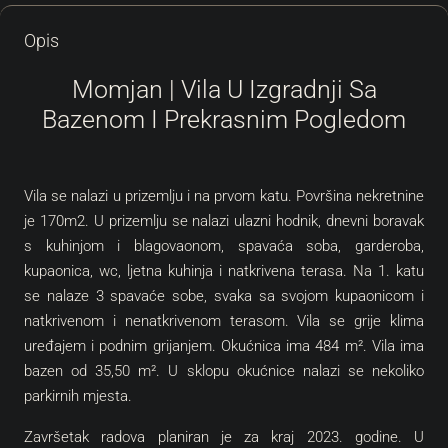
Opis
Momjan | Vila U Izgradnji Sa
Bazenom I Prekrasnim Pogledom
Vila se nalazi u prizemlju i na prvom katu. Površina nekretnine
je 170m2. U prizemlju se nalazi ulazni hodnik, dnevni boravak
s kuhinjom i blagovaonom, spavaća soba, garderoba,
kupaonica, wc, ljetna kuhinja i natkrivena terasa. Na 1. katu
se nalaze 3 spavaće sobe, svaka sa svojom kupaonicom i
natkrivenom i nenatkrivenom terasom. Vila se grije klima
uređajem i podnim grijanjem. Okućnica ima 484 m². Vila ima
bazen od 35,50 m². U sklopu okućnice nalazi se nekoliko
parkirnih mjesta.
Završetak radova planiran je za kraj 2023. godine. U