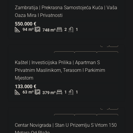
Zambratija | Prekrasna Samostojeća Kuća | Vaša
Oaza Mira I Privatnosti
550.000 €
94
m²
2
1
748
m²
ZA PRODAJU
EKSKLUZIVNO
HOT PONUDA
Kaštel | Investicijska Prilika | Apartman S
Privatnim Maslinikom, Terasom I Parkirnim
Mjestom
133.000 €
63
m²
1
1
379
m²
ZA PRODAJU
EKSKLUZIVNO
HOT PONUDA
Centar Novigrada | Stan U Prizemlju S Vrtom 150
Metara Od Plaže