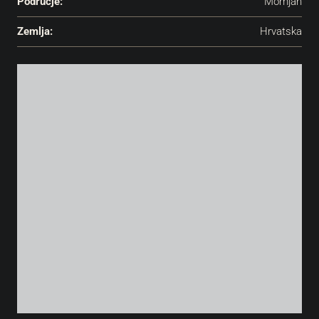
Područje:
Momjan
Zemlja:
Hrvatska