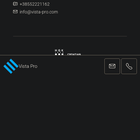
+38552221162
info@vista-pro.com
Vista Pro
REGISTRIRANA AGENCIJA ZA POSLOVANJE I POSREDOVANJE U
PROMETU NEKRETNINA
Facebook
Twitter
Instagram
Linkedin
Google +
Youtube
Pinterest