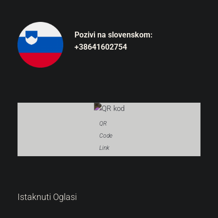
Pozivi na slovenskom:
+38641602754
QR
Code
Link
319.000 €
Istaknuti Oglasi
3.544 €
/m²