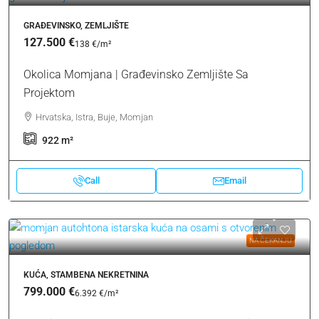
GRAĐEVINSKO, ZEMLJIŠTE
127.500 €
138 €
/m²
Okolica Momjana | Građevinsko Zemljište Sa
Projektom
Hrvatska, Istra, Buje, Momjan
922
m²
Call
Email
NA ČEKANJU
KUĆA, STAMBENA NEKRETNINA
799.000 €
6.392 €
/m²