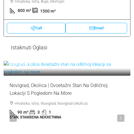
Hrvatska, Istra, Buje, Momjan
800
m²
1500
m²
Call
Email
Istaknuti Oglasi
319.000 €
3.544 €
/m²
Novigrad, Okolica | Dvoetažni Stan Na Odličnoj
Lokaciji S Pogledom Na More
Hrvatska, Istra, Novigrad, Novigrad (okolica)
90
m²
3
1
STAN, STAMBENA NEKRETNINA