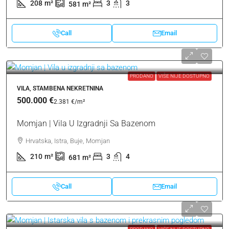
208
m²
3
3
581
m²
Call
Email
PRODANO
VIŠE NIJE DOSTUPNO
VILA, STAMBENA NEKRETNINA
500.000 €
2.381 €
/m²
Momjan | Vila U Izgradnji Sa Bazenom
Hrvatska, Istra, Buje, Momjan
210
m²
3
4
681
m²
Call
Email