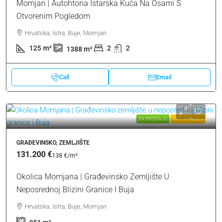
Momjan | Autohtona Istarska Kuća Na Osami S
Otvorenim Pogledom
Hrvatska, Istra, Buje, Momjan
125
m²
2
2
1388
m²
Call
Email
ZA PRODAJU
HOT PONUDA
GRAĐEVINSKO, ZEMLJIŠTE
131.200 €
138 €
/m²
Okolica Momjana | Građevinsko Zemljište U
Neposrednoj Blizini Granice I Buja
Hrvatska, Istra, Buje, Momjan