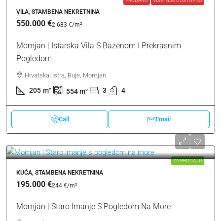
PRODANO
VIŠE NIJE DOSTUPNO
VILA, STAMBENA NEKRETNINA
550.000 €
2.683 €
/m²
Momjan | Istarska Vila S Bazenom I Prekrasnim
Pogledom
Hrvatska, Istra, Buje, Momjan
205
m²
3
4
554
m²
Call
Email
ZA PRODAJU
KUĆA, STAMBENA NEKRETNINA
195.000 €
244 €
/m²
Momjan | Staro Imanje S Pogledom Na More