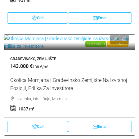
951
m²
Call
Email
ZA PRODAJU
HOT PONUDA
GRAĐEVINSKO, ZEMLJIŠTE
143.000 €
138 €
/m²
Okolica Momjana | Građevinsko Zemljište Na Izvrsnoj
Poziciji, Prilika Za Investitore
Hrvatska, Istra, Buje, Momjan
1037
m²
Call
Email