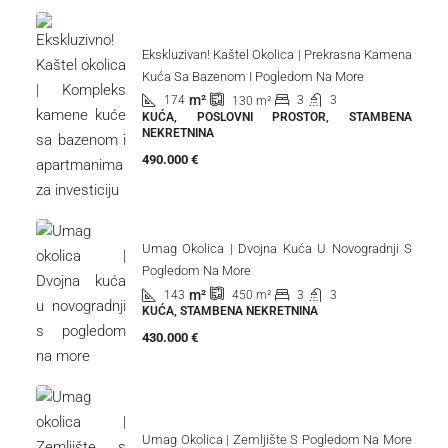
Ekskluzivan! Kaštel Okolica | Prekrasna Kamena
Kuća Sa Bazenom I Pogledom Na More
m²
174
3
3
130
m²
KUĆA, POSLOVNI PROSTOR, STAMBENA
NEKRETNINA
490.000 €
Umag Okolica | Dvojna Kuća U Novogradnji S
Pogledom Na More
m²
143
3
3
450
m²
KUĆA, STAMBENA NEKRETNINA
430.000 €
Umag Okolica | Zemljište S Pogledom Na More