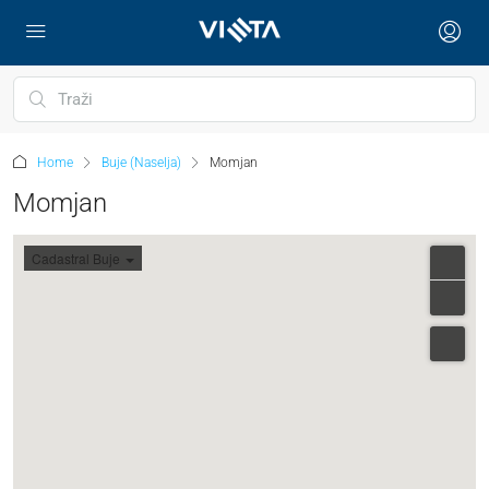
Home
Buje (Naselja)
Momjan
Momjan
Cadastral Buje