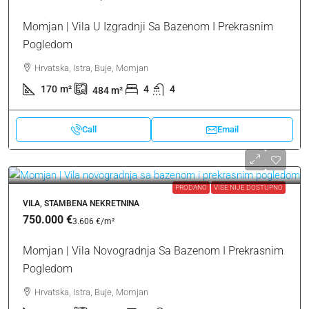
Momjan | Vila U Izgradnji Sa Bazenom I Prekrasnim
Pogledom
Hrvatska, Istra, Buje, Momjan
170
m²
4
4
484
m²
Call
Email
PRODANO
VIŠE NIJE DOSTUPNO
VILA, STAMBENA NEKRETNINA
750.000 €
3.606 €
/m²
Momjan | Vila Novogradnja Sa Bazenom I Prekrasnim
Pogledom
Hrvatska, Istra, Buje, Momjan