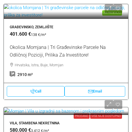
ZA PRODAJU
GRAĐEVINSKO, ZEMLJIŠTE
401.600 €
138 €
/m²
Okolica Momjana | Tri Građevinske Parcele Na
Odličnoj Poziciji, Prilika Za Investitore!
Hrvatska, Istra, Buje, Momjan
2910
m²
Call
Email
PRODANO
VIŠE NIJE DOSTUPNO
VILA, STAMBENA NEKRETNINA
580.000 €
3.412 €
/m²