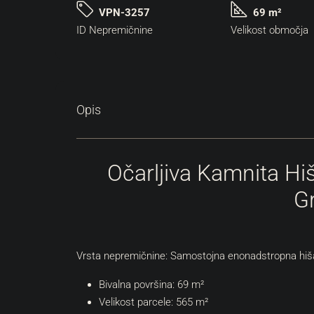
VPN-3257
69 m²
ID Nepremičnine
Velikost območja
Opis
Očarljiva Kamnita Hi
G
Vrsta nepremičnine: Samostojna enonadstropna hi
Bivalna površina: 69 m²
Velikost parcele: 565 m²