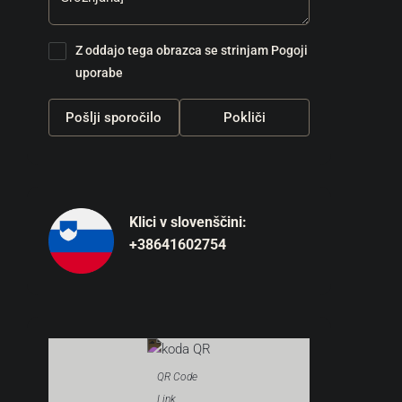
Z oddajo tega obrazca se strinjam
Pogoji
uporabe
Pošlji sporočilo
Pokliči
Klici v slovenščini:
+38641602754
QR Code
Link