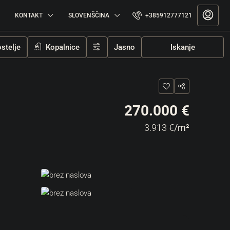
KONTAKT
SLOVENŠČINA
+385912777121
stelje
Kopalnice
Jasno
Iskanje
270.000 €
3.913 €
/m²
15 More