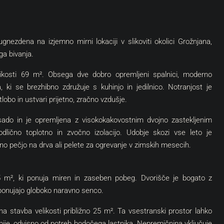
nezdena na izjemno mirni lokaciji v slikoviti okolici Grožnjana,
ga bivanja.
elikosti 69 m². Obsega dve dobro opremljeni spalnici, moderno
 ki se brezhibno združuje s kuhinjo in jedilnico. Notranjost je
lobo in ustvari prijetno, zračno vzdušje.
do in je opremljena z visokokakovostnim dvojno zastekljenim
odlično toplotno in zvočno izolacijo. Udobje skozi vse leto je
tno pečjo na drva ali pelete za ogrevanje v zimskih mesecih.
565 m², ki ponuja miren in zaseben pobeg. Dvorišče je bogato z
i ponujajo globoko naravno senco.
 stavba velikosti približno 25 m². Ta vsestranski prostor lahko
obije, odvisno od potreb bodočega lastnika. Nepremičnina vključuje