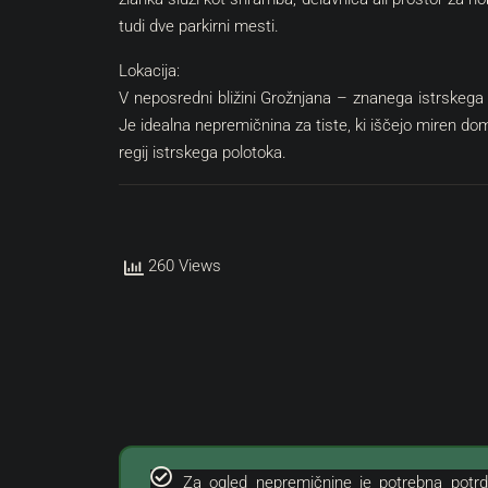
tudi dve parkirni mesti.
Lokacija:
V neposredni bližini Grožnjana – znanega istrskega
€
380.000 €
Je idealna nepremičnina za tiste, ki iščejo miren dom
2.969 €
/m²
regij istrskega polotoka.
Okolica | Atraktivno Gradbeno
Umag | Luksuzno Stanov
Odlični Lokaciji
Istra, Buje, Grožnjan
Hrvaška, Istra, Umag, Umag
260 Views
128
m²
3
2
ZEMLJIŠČE
STANOVANJE, STANOVANJSKE 
Za ogled nepremičnine je potrebna potrd