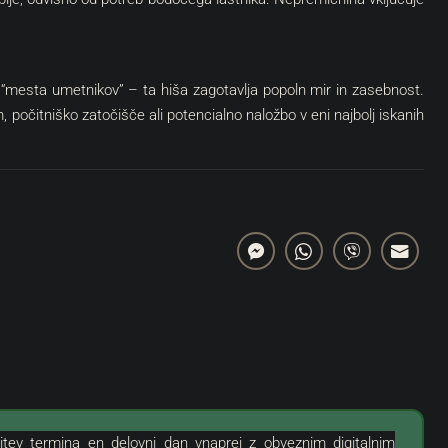
 “mesta umetnikov” – ta hiša zagotavlja popoln mir in zasebnost.
319.000 €
, počitniško zatočišče ali potencialno naložbo v eni najbolj iskanih
3.544 €
/m²
anje Z Garažo Na
Novigrad, Okolica | Dvonadstropno
Stanovanje Na Odlični Lokaciji S
Pogledom Na Morje
Hrvaška, Istra, Novigrad, Novigrad (Okolica)
NEPREMIČNINE
90
m²
3
1
STANOVANJE, STANOVANJSKE NEPREMIČNINE
itev termina en delovni dan vnaprej z obveznim digitalnim