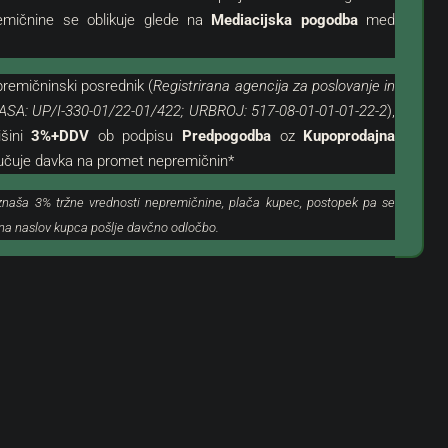
emičnine se oblikuje glede na
Mediacijska pogodba
med
remičninski posrednik (
Registrirana agencija za poslovanje in
ASA: UP/I-330-01/22-01/422; URBROJ: 517-08-01-01-01-22-2
),
išini
3%+DDV
ob podpisu
Predpogodba
oz
Kupoprodajna
jučuje davka na promet nepremičnin*
znaša 3% tržne vrednosti nepremičnine, plača kupec, postopek pa se
o na naslov kupca pošlje davčno odločbo.