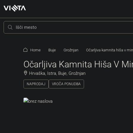
Home
Buje
Grožnjan
Očarljiva kamnita hiša v mir
Očarljiva Kamnita Hiša V Mi
Hrvaška, Istra, Buje, Grožnjan
NAPRODAJ
VROČA PONUDBA