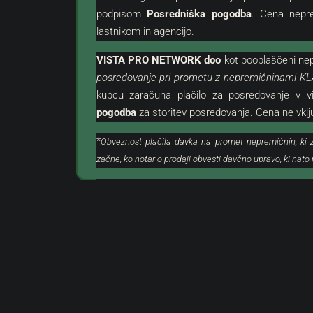
podpisom
Posredniška pogodba
. Cena nepr
lastnikom in agencijo.
VISTA PRO NETWORK doo
kot
pooblaščeni
nep
posredovanje pri prometu z nepremičninami KL
kupcu zaračuna plačilo za posredovanje v v
pogodba
za storitev posredovanja. Cena ne vkl
*
Obveznost plačila davka na promet nepremičnin, ki 
začne, ko notar o prodaji obvesti davčno upravo, ki nat