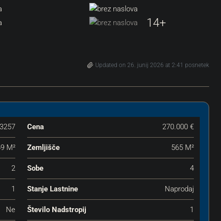
14+
Updated on 26. junij 2026 at 2:41 posnetek
3257
Cena
270.000 €
69 M²
Zemljišče
565 M²
2
Sobe
4
1
Stanje Lastnine
Naprodaj
Ne
Število Nadstropij
1