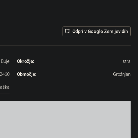
Odpri v Google Zemljevidih
Buje
Okrožje:
Istra
2460
Območje:
Grožnjan
aška