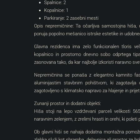
Spalnice: 2
Kopalnice: 1
Parkiranje: 2 zasebni mesti
Opis nepremičnine: Ta očarljiva samostojna hiša, ug
ponuja popolno mešanico istrske estetike in udobne
Glavna rezidenca ima zelo funkcionalen tloris v
kopalnico in prostorno dnevno sobo odprtega tipa,
zasnovana tako, da kar najbolje izkoristi naravno svet
Nepremičnina se ponaša z elegantno kamnito fasa
aluminijastim stavbnim pohištvom, ki zagotavlja 
zagotovljeno s klimatsko napravo za hlajenje in prije
Zunanji prostor in dodatni objekti:
Hiša stoji na lepo vzdrževani parceli velikosti 
naravnim zelenjem, z zrelimi hrasti in orehi, ki polet
Ob glavni hiši se nahaja dodatna montažna pomožna
zlahka služi kot shramba, delavnica ali prostor za h