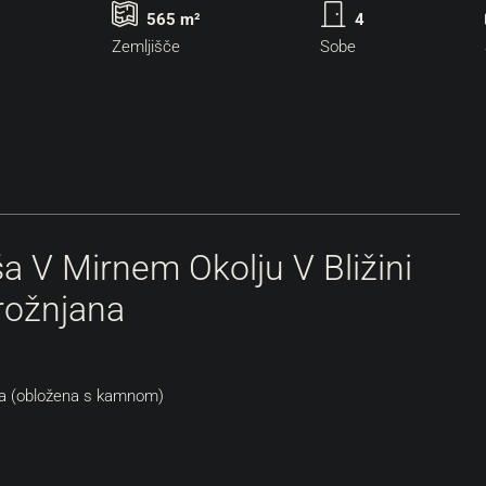
565 m²
4
Zemljišče
Sobe
ša V Mirnem Okolju V Bližini
rožnjana
ša (obložena s kamnom)