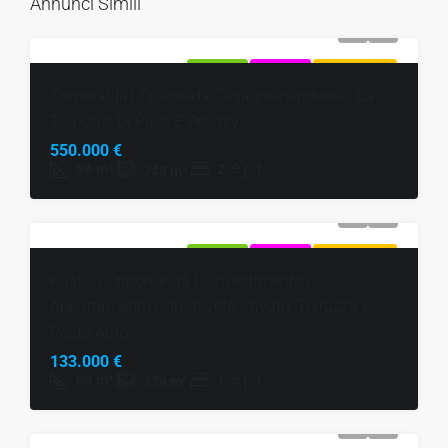
Annunci Simili
IN VENDITA
ESCLUSIVO
SUPER OFFERTA
Zambratija | Splendida Casa Indipendente | La
Tua Oasi Di Pace E Privacy
550.000 €
94
m²
2
1
748
m²
IN VENDITA
ESCLUSIVO
SUPER OFFERTA
Kaštel | Opportunità Di Investimento |
Appartamento Con Uliveto Privato, Terrazza E
Posto Auto
133.000 €
63
m²
1
1
379
m²