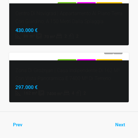
IN VENDITA
ESCLUSIVO
SUPER OFFERTA
Centro Di Novigrad | Appartamento Al Piano Terra
Con Giardino, A 150 Metri Dalla Spiaggia.
430.000 €
86
m²
2
2
70
m²
IN VENDITA
ESCLUSIVO
SUPER OFFERTA
Zona Di Grožnjan | Casa Indipendente Di 162 M²
Con Vista Panoramica E 7400 M² Di Terreno
297.000 €
162
m²
4
2
7400
m²
Prev
Next