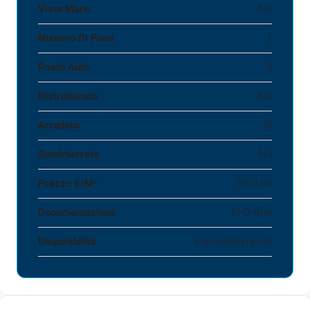
Vista Mare
No
Numero Di Piani
1
Posto Auto
2
Ristrutturato
No
Arredato
Sì
Seminterrato
No
Prezzo €‎/m²
3913.04
Documentazione
In Ordine
Disponibilità
Immediatamente