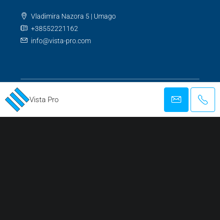
Vladimira Nazora 5 | Umago
+38552221162
info@vista-pro.com
Vista Pro
AGENZIA REGISTRATA PER AFFARI E MEDIAZIONE NELLE TRANSAZIONI
IMMOBILIARI
Facebook
Twitter
Instagram
Linkedin
Google +
Youtube
Pinterest