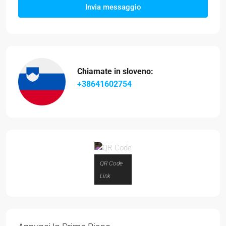
Invia messaggio
Chiamate in sloveno:
+38641602754
QR Code
Link
319.000 €