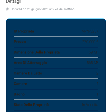
Dettagli
Updated on 26 giugno 2026 at 2:41 del mattino
ID Proprietà
VPN-3257
Prezzo
270.000 €
Dimensione Della Proprietà
69 M²
Area Di Atterraggio
565 M²
Camere Da Letto
2
Camere
4
Bagno
1
Stato Della Proprietà
In Vendita