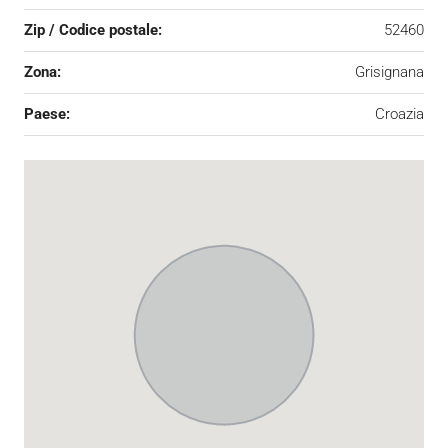
Zip / Codice postale:
52460
Zona:
Grisignana
Paese:
Croazia