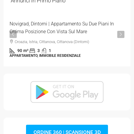
Annunci In Primo Piano
3.544 €
/m²
Novigrad, Dintorni | Appartamento Su Due Piani In
Ottima Posizione Con Vista Sul Mare
Croazia, Istria, Cittanova, Cittanova (Dintorni)
90
m²
3
1
APPARTAMENTO, IMMOBILE RESIDENZIALE
ORDINE 360 | SCANSIONE 3D