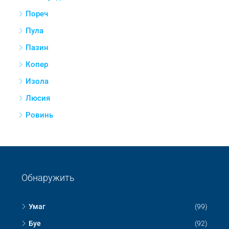
Пореч
Пула
Пазин
Копер
Изола
Люсия
Ровинь
Обнаружить
Умаг
(99)
Буе
(92)