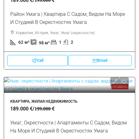
189.000 €
/1̶9̶9̶.̶0̶0̶0̶ €
Район Умага | Квартира С Садом, Видом На Море
И Студией В Окрестностях Умага
Хорватия, Истрия, Умаг, Умаг (окресности)
62
м²
1
2
98
м²
Call
Email
ПРОДАНО
КВАРТИРА, ЖИЛАЯ НЕДВИЖИМОСТЬ
189.000 €
/1̶9̶9̶.̶0̶0̶0̶ €
Умаг, Окрестности | Апартаменты С Садом, Видом
На Море И Студией В Окрестностях Умага