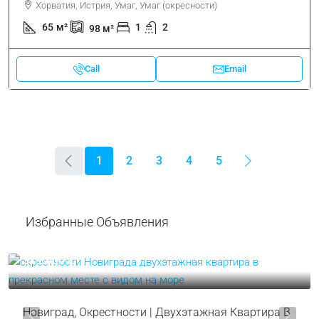
Хорватия, Истрия, Умаг, Умаг (окресности)
65
м²
1
2
98
м²
Call
Email
1
2
3
4
5
Избранные Объявления
319.000 €
3.544 €
/м²
Новиград, Окрестности | Двухэтажная Квартира В