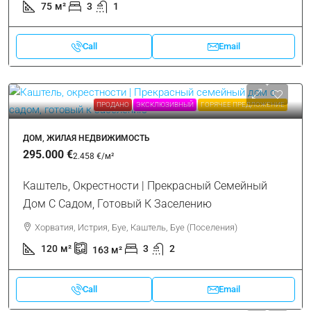
75
м²
3
1
Call
Email
ПРОДАНО
ЭКСКЛЮЗИВНЫЙ
ГОРЯЧЕЕ ПРЕДЛОЖЕНИЕ
ДОМ, ЖИЛАЯ НЕДВИЖИМОСТЬ
295.000 €
2.458 €
/м²
Каштель, Окрестности | Прекрасный Семейный
Дом С Садом, Готовый К Заселению
Хорватия, Истрия, Буе, Каштель, Буе (Поселения)
120
м²
3
2
163
м²
Call
Email