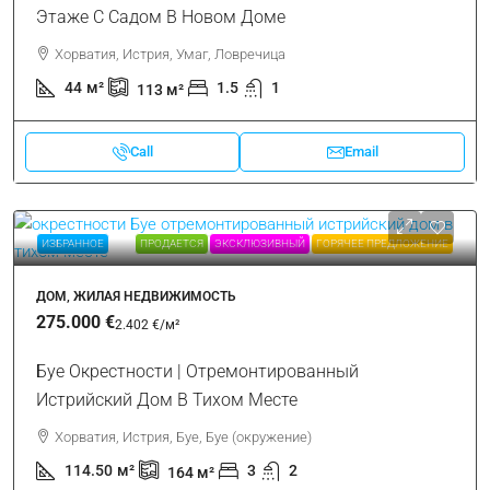
Этаже С Садом В Новом Доме
Хорватия, Истрия, Умаг, Ловречица
44
м²
1.5
1
113
м²
Call
Email
ИЗБРАННОЕ
ПРОДАЕТСЯ
ЭКСКЛЮЗИВНЫЙ
ГОРЯЧЕЕ ПРЕДЛОЖЕНИЕ
ДОМ, ЖИЛАЯ НЕДВИЖИМОСТЬ
275.000 €
2.402 €
/м²
Буе Окрестности | Отремонтированный
Истрийский Дом В Тихом Месте
Хорватия, Истрия, Буе, Буе (окружение)
114.50
м²
3
2
164
м²