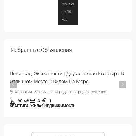
Ссылка
на QR-
код
319.000 €
Избранные Объявления
3.544 €
/м²
Новиград, Окрестности | Двухэтажная Квартира В
Отличном Месте С Видом На Море
Хорватия, Истрия, Новиград, Новиград (окружение)
90
м²
3
1
КВАРТИРА, ЖИЛАЯ НЕДВИЖИМОСТЬ