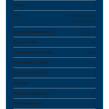
Гараж
1
Тип
Квартира, Жилая
Недвижимость
Статус Недвижимости
Продано
Вид На Море
Да
Расстояние От Центра
0,2 Км
Расстояние От Моря
1 Км
Количество Этажей
4
Стоянка
1
Отремонтированный
Да
Меблированный
Да