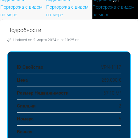
Подробности
Updated on 2 марта 2024 г. at 10:25 пп
ID Свойство
VPN-1117
Цена
269.000 €
Размер Недвижимости
67,10 М²
Спальни
2
Номера
5
Ванная
1