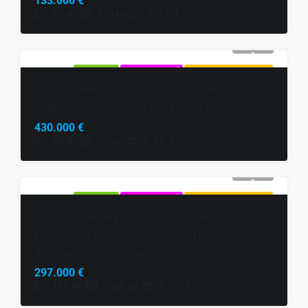
133.000 €
63
м²
1
1
379
м²
ПРОДАЕТСЯ
ЭКСКЛЮЗИВНЫЙ
ГОРЯЧЕЕ ПРЕДЛОЖЕНИЕ
Центр Новиграда | Квартира На Первом
Этаже С Садом, В 150 Метрах От Пляжа
430.000 €
86
м²
2
2
70
м²
ПРОДАЕТСЯ
ЭКСКЛЮЗИВНЫЙ
ГОРЯЧЕЕ ПРЕДЛОЖЕНИЕ
Район Грожнян | Отдельно Стоящий Дом
Площадью 162 М² С Открытым Видом И
Земельным Участком 7400 М²
297.000 €
162
м²
4
2
7400
м²