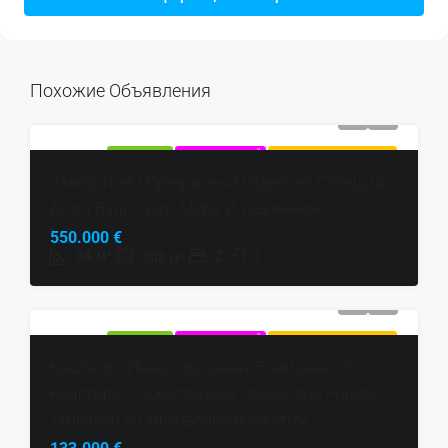
Похожие Объявления
ПРОДАЕТСЯ
ЭКСКЛЮЗИВНЫЙ
ГОРЯЧЕЕ ПРЕДЛОЖЕНИЕ
Замбратия | Прекрасный Отдельно Стоящий
Дом | Ваш Оазис Мира И Уединения
550.000 €
94
м²
2
1
748
м²
ПРОДАЕТСЯ
ЭКСКЛЮЗИВНЫЙ
ГОРЯЧЕЕ ПРЕДЛОЖЕНИЕ
Каштель | Инвестиционная Возможность |
Квартира С Собственной Оливковой Рощей,
Террасой И Парковочным Местом