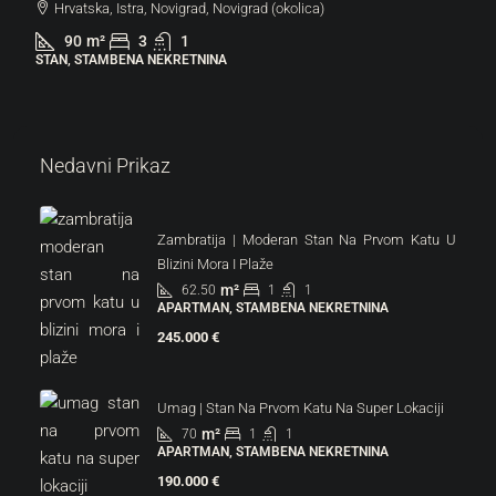
Hrvatska, Istra, Novigrad, Novigrad (okolica)
90
m²
3
1
STAN, STAMBENA NEKRETNINA
Nedavni Prikaz
Zambratija | Moderan Stan Na Prvom Katu U
Blizini Mora I Plaže
m²
62.50
1
1
APARTMAN, STAMBENA NEKRETNINA
245.000 €
Umag | Stan Na Prvom Katu Na Super Lokaciji
m²
70
1
1
APARTMAN, STAMBENA NEKRETNINA
190.000 €