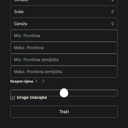
Sobe
Garaža
Raspon cijena
Druge značajke
Traži