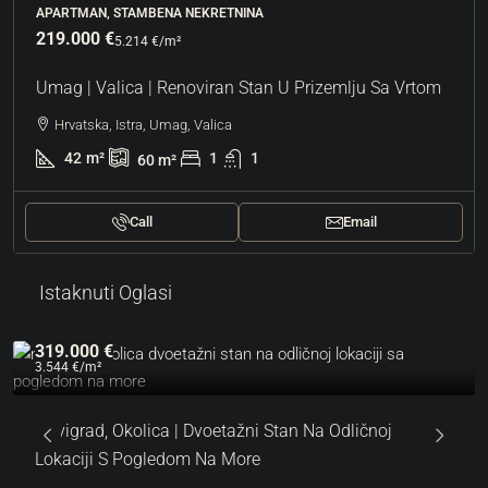
APARTMAN, STAMBENA NEKRETNINA
219.000 €
5.214 €
/m²
Umag | Valica | Renoviran Stan U Prizemlju Sa Vrtom
Hrvatska, Istra, Umag, Valica
42
m²
1
1
60
m²
Call
Email
Istaknuti Oglasi
319.000 €
3.544 €
/m²
Novigrad, Okolica | Dvoetažni Stan Na Odličnoj
Lokaciji S Pogledom Na More