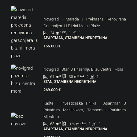
Novigrad | Mareda | Prekrasna Renovirana
Garsonijera U Blizini Mora I Plaže
m²
34
1
1
APARTMAN, STAMBENA NEKRETNINA
155.000 €
Novigrad | Stan U Prizemlju Blizu Centra I Mora
m²
61
2
1
35
m²
STAN, STAMBENA NEKRETNINA
269.000 €
Kaštel | Investicijska Prilika | Apartman S
Privatnim Maslinikom, Terasom I Parkirnim
Mjestom
m²
63
1
1
379
m²
APARTMAN, STAMBENA NEKRETNINA